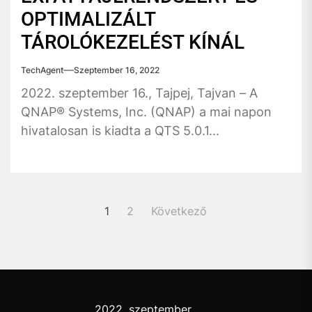
OPTIMALIZÁLT
TÁROLÓKEZELÉST KÍNÁL
TechAgent
Szeptember 16, 2022
2022. szeptember 16., Tajpej, Tajvan – A
QNAP® Systems, Inc. (QNAP) a mai napon
hivatalosan is kiadta a QTS 5.0.1...
Bejegyzések
1
2
Következő
lapozása
2022. szeptember