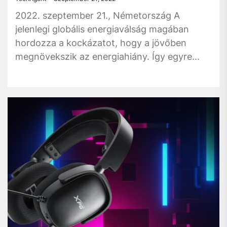
2022. szeptember 21., Németország A
jelenlegi globális energiaválság magában
hordozza a kockázatot, hogy a jövőben
megnövekszik az energiahiány. Így egyre...