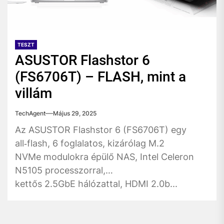
TESZT
ASUSTOR Flashstor 6
(FS6706T) – FLASH, mint a
villám
TechAgent
Május 29, 2025
Az ASUSTOR Flashstor 6 (FS6706T) egy
all‑flash, 6 foglalatos, kizárólag M.2
NVMe modulokra épülő NAS, Intel Celeron
N5105 processzorral,
kettős 2.5GbE hálózattal, HDMI 2.0b...