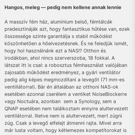
Hangos, meleg — pedig nem kellene annak lennie
A masszív fém ház, alumínium belső, fémtálcák
predesztináják azt, hogy fantasztikus hűtése van, ezek
összessége szinte garantálja s stabil működést
köszönhetően a hőelvezetésnek. És ne feledjük ismét,
hogy hol használnánk ezt a NAS!? Otthon és
irodákban, ahol nincs szerverszoba, 18 fokkal. A
látszat itt is csal: a robosztus fémhasználat valójában
zajosabb működést eredményez, a gyári ventilátor
pedig alig képes megmozdítani a levegőt (71 mm-es
ventillátorral). Bár én általában az otthoni NAS-ok
esetében azonnal cserélem a ventiket NoiseBlockerre
vagy Noctuára, azonban sem a Synology, sem a
QNAP esetében nem találkoztam ennyire alultervezett
ventilátorral. Illetve nem is alultervezett, mert zúgni
zúg. Csak a levegő elfelejt átmenni rajta. Mivel arra
már lusta voltam, hogy kétlemezes kompetítorokat is