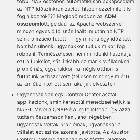
többi NAS esetében automatikusan bekapcsolom
az NTP időszinkronizációt, hiszen ezzel miért is
foglalkoznék??? Meglepő módon az
ADM
összeomlott
, például az Apache webszerver
minden egyes éjfél után leállt, miután az NTP
szinkronizáció futott — így mintha egy időzített
bombán ülnénk, ugyanakkor tudjuk mikor fog
robbani. Természetesen nem mindenki használja
ezt a funkciót, sőt, inkább ez már kisvállatoknál
problémás, ugyanakkor ha mégis otthon is
futtatunk webszervert (teljesen mindegy miért),
az emlékeinket ott sem akarjuk elveszteni.
Ugyancsak van egy Control Center asztali
applikációnk, amin keresztül menedzselhetjük a
NAS-t. Mivel a QNAP-é a legfejlettebb, így azzal
tudtam összehasonlítani, ahol régebben
ugyancsak voltak problémák, ugyanakkor a
vállalat ezt szinte azonnal javította. Az Asustor
Control Centere azonban más tészta. Nagyon