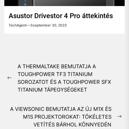
Asustor Drivestor 4 Pro áttekintés
TechAgent
Szeptember 30, 2023
Bejegyzés
A THERMALTAKE BEMUTATJA A
navigáció
TOUGHPOWER TF3 TITANIUM
Previous
SOROZATOT ÉS A TOUGHPOWER SFX
post:
TITANIUM TÁPEGYSÉGEKET
A VIEWSONIC BEMUTATJA AZ ÚJ M1X ÉS
M1S PROJEKTOROKAT: TÖKÉLETES
Ne
VETÍTÉS BÁRHOL KÖNNYEDÉN
pos