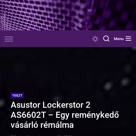
Skip
to
the
content
Menu
TESZT
Asustor Lockerstor 2
AS6602T – Egy reménykedő
vásárló rémálma