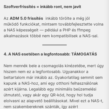
Szoftverfrissítés = inkább ront, nem javít
Az
ADM 5.0 frissítés
inkább törölte a még jól
működő funkciókat, mintsem továbbfejlesztette volna
a NAS képességeit — például a PHP és ffmpeg
alkalmazások többé nem kompatibilisek a NAS-sal.
4. A NAS esetében a legfontosabb: TÁMOGATÁS
Nem mennék bele a csomagolás kinézetébe, mert úgy
hiszem nem ez a legfontosabb. Ugyanakkor a
beltartalom már inkább az. Gyakorlatilag semmit sem
kapunk a NAS-hoz, ami egy otthoni felhasználónak
azért kijárna. Legalább egy minimális beüzemelési
útmutató, vagy akár egy QR-kód, hogy hol tudja
elolvasni az alapvető beállításokat. Mivel ezt a NAS-t,
nem szakembereknek szánták, így azért