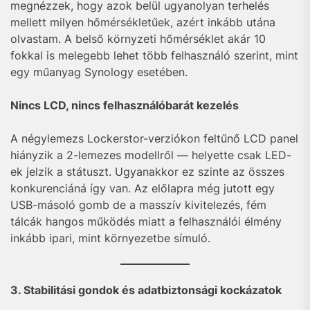
megnézzek, hogy azok belül ugyanolyan terhelés
mellett milyen hőmérsékletűek, azért inkább utána
olvastam. A belső környzeti hőmérséklet akár 10
fokkal is melegebb lehet több felhasználó szerint, mint
egy műanyag Synology esetében.
Nincs LCD, nincs felhasználóbarát kezelés
A négylemezs Lockerstor-verziókon feltűnő LCD panel
hiányzik a 2-lemezes modellről — helyette csak LED-
ek jelzik a státuszt. Ugyanakkor ez szinte az összes
konkurenciáná így van. Az előlapra még jutott egy
USB-másoló gomb de a masszív kivitelezés, fém
tálcák hangos működés miatt a felhasználói élmény
inkább ipari, mint környezetbe símuló.
3. Stabilitási gondok és adatbiztonsági kockázatok