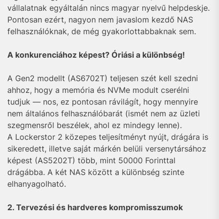
vállalatnak egyáltalán nincs magyar nyelvű helpdeskje.
Pontosan ezért, nagyon nem javaslom kezdő NAS
felhasználóknak, de még gyakorlottabbaknak sem.
A konkurenciához képest? Óriási a különbség!
A Gen2 modellt (AS6702T) teljesen szét kell szedni
ahhoz, hogy a memória és NVMe modult cserélni
tudjuk — nos, ez pontosan rávilágít, hogy mennyire
nem általános felhasználóbarát (ismét nem az üzleti
szegmensről beszélek, ahol ez mindegy lenne).
A Lockerstor 2 közepes teljesítményt nyújt, drágára is
sikeredett, illetve saját márkén belüli versenytársához
képest (AS5202T) több, mint 50000 Forinttal
drágábba. A két NAS között a különbség szinte
elhanyagolható.
2. Tervezési és hardveres kompromisszumok