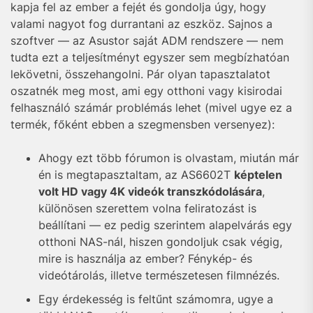
kapja fel az ember a fejét és gondolja úgy, hogy
valami nagyot fog durrantani az eszköz. Sajnos a
szoftver — az Asustor saját ADM rendszere — nem
tudta ezt a teljesítményt egyszer sem megbízhatóan
lekövetni, összehangolni. Pár olyan tapasztalatot
oszatnék meg most, ami egy otthoni vagy kisirodai
felhasználó számár problémás lehet (mivel ugye ez a
termék, főként ebben a szegmensben versenyez):
Ahogy ezt több fórumon is olvastam, miután már
én is megtapasztaltam, az AS6602T
képtelen
volt HD vagy 4K videók transzkódolására
,
különösen szerettem volna feliratozást is
beállítani — ez pedig szerintem alapelvárás egy
otthoni NAS-nál, hiszen gondoljuk csak végig,
mire is használja az ember? Fénykép- és
videótárolás, illetve természetesen filmnézés.
Egy érdekesség is feltűnt számomra, ugye a