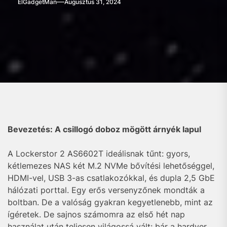
ElGadgetMan
Augusztus 31, 2024
Bevezetés: A csillogó doboz mögött árnyék lapul
A Lockerstor 2 AS6602T ideálisnak tűnt: gyors,
kétlemezes NAS két M.2 NVMe bővítési lehetőséggel,
HDMI-vel, USB 3-as csatlakozókkal, és dupla 2,5 GbE
hálózati porttal. Egy erős versenyzőnek mondták a
boltban. De a valóság gyakran kegyetlenebb, mint az
ígéretek. De sajnos számomra az első hét nap
használat után teljesen világossá vált: bár a hardver