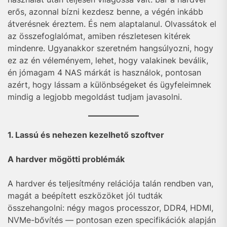
erős, azonnal bízni kezdesz benne, a végén inkább
átverésnek éreztem. És nem alaptalanul. Olvassátok el
az összefoglalómat, amiben részletesen kitérek
mindenre. Ugyanakkor szeretném hangsúlyozni, hogy
ez az én véleményem, lehet, hogy valakinek beválik,
én jómagam 4 NAS márkát is használok, pontosan
azért, hogy lássam a különbségeket és ügyfeleimnek
mindig a legjobb megoldást tudjam javasolni.
1. Lassú és nehezen kezelhető szoftver
A hardver mögötti problémák
A hardver és teljesítmény relációja talán rendben van,
magát a beépített eszközöket jól tudták
összehangolni: négy magos processzor, DDR4, HDMI,
NVMe-bővítés — pontosan ezen specifikációk alapján