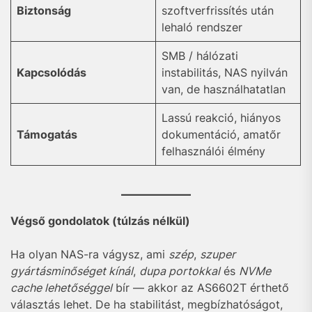
Biztonság
szoftverfrissítés után
lehaló rendszer
SMB / hálózati
Kapcsolódás
instabilitás, NAS nyilván
van, de használhatatlan
Lassú reakció, hiányos
Támogatás
dokumentáció, amatőr
felhasználói élmény
Végső gondolatok (túlzás nélkül)
Ha olyan NAS-ra vágysz, ami
szép
,
szuper
gyártásminőséget kínál
,
dupa portokkal
és
NVMe
cache lehetőséggel
bír — akkor az AS6602T érthető
választás lehet. De ha stabilitást, megbízhatóságot,