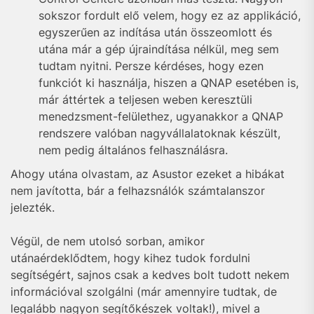
sokszor fordult elő velem, hogy ez az applikáció,
egyszerűen az indítása után összeomlott és
utána már a gép újraindítása nélkül, meg sem
tudtam nyitni. Persze kérdéses, hogy ezen
funkciót ki használja, hiszen a QNAP esetében is,
már áttértek a teljesen weben keresztüli
menedzsment-felülethez, ugyanakkor a QNAP
rendszere valóban nagyvállalatoknak készült,
nem pedig általános felhasználásra.
Ahogy utána olvastam, az Asustor ezeket a hibákat
nem javította, bár a felhazsnálók számtalanszor
jelezték.
Végül, de nem utolsó sorban, amikor
utánaérdeklődtem, hogy kihez tudok fordulni
segítségért, sajnos csak a kedves bolt tudott nekem
információval szolgálni (már amennyire tudtak, de
legalább nagyon segítőkészek voltak!), mivel a