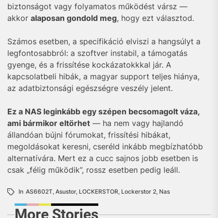
biztonságot vagy folyamatos működést vársz —
akkor
alaposan gondold meg
, hogy ezt választod.
Számos esetben, a specifikáció elviszi a hangsúlyt a
legfontosabbról: a szoftver instabil, a támogatás
gyenge, és a frissítése kockázatokkkal jár. A
kapcsolatbeli hibák, a magyar support teljes hiánya,
az adatbiztonsági egészségre veszély jelent.
Ez a NAS leginkább egy szépen becsomagolt váza,
ami bármikor eltörhet
— ha nem vagy hajlandó
állandóan bújni fórumokat, frissítési hibákat,
megoldásokat keresni, cseréld inkább megbízhatóbb
alternatívára. Mert ez a cucc sajnos jobb esetben is
csak „félig működik”, rossz esetben pedig leáll.
In
AS6602T
,
Asustor
,
LOCKERSTOR
,
Lockerstor 2
,
Nas
More Stories