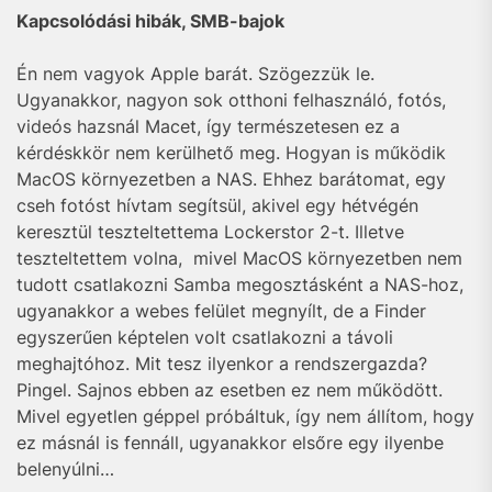
Kapcsolódási hibák, SMB-bajok
Én nem vagyok Apple barát. Szögezzük le.
Ugyanakkor, nagyon sok otthoni felhasználó, fotós,
videós hazsnál Macet, így természetesen ez a
kérdéskkör nem kerülhető meg. Hogyan is működik
MacOS környezetben a NAS. Ehhez barátomat, egy
cseh fotóst hívtam segítsül, akivel egy hétvégén
keresztül teszteltettema Lockerstor 2-t. Illetve
teszteltettem volna, mivel MacOS környezetben nem
tudott csatlakozni Samba megosztásként a NAS-hoz,
ugyanakkor a webes felület megnyílt, de a Finder
egyszerűen képtelen volt csatlakozni a távoli
meghajtóhoz. Mit tesz ilyenkor a rendszergazda?
Pingel. Sajnos ebben az esetben ez nem működött.
Mivel egyetlen géppel próbáltuk, így nem állítom, hogy
ez másnál is fennáll, ugyanakkor elsőre egy ilyenbe
belenyúlni…