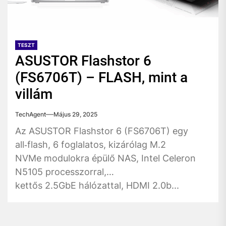
TESZT
ASUSTOR Flashstor 6
(FS6706T) – FLASH, mint a
villám
TechAgent
Május 29, 2025
Az ASUSTOR Flashstor 6 (FS6706T) egy
all‑flash, 6 foglalatos, kizárólag M.2
NVMe modulokra épülő NAS, Intel Celeron
N5105 processzorral,
kettős 2.5GbE hálózattal, HDMI 2.0b...