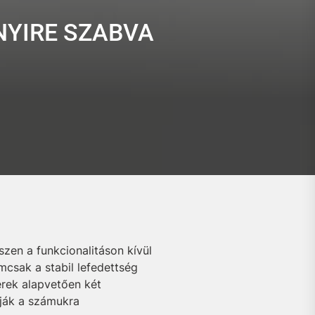
NYIRE SZABVA
zen a funkcionalitáson kívül
csak a stabil lefedettség
erek alapvetően két
tják a számukra