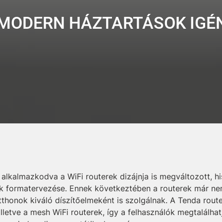
 MODERN HÁZTARTÁSOK IGÉ
lkalmazkodva a WiFi routerek dizájnja is megváltozott, his
 formatervezése. Ennek következtében a routerek már nem
otthonok kiváló díszítőelmeként is szolgálnak. A Tenda rout
lletve a mesh WiFi routerek, így a felhasználók megtalálha