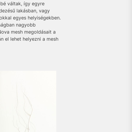
é váltak, így egyre
ndezésű lakásban, vagy
tokkal egyes helyiségekben.
osságban nagyobb
 Nova mesh megoldásait a
n el lehet helyezni a mesh