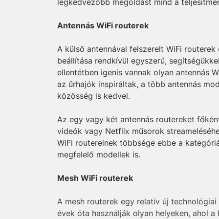
legkedvezőbb megoldást mind a teljesítmén
Antennás WiFi routerek
A külső antennával felszerelt WiFi routere
beállítása rendkívül egyszerű, segítségükkel
ellentétben igenis vannak olyan antennás W
az űrhajók inspiráltak, a több antennás mo
közösség is kedvel.
Az egy vagy két antennás routereket főkén
videók vagy Netflix műsorok streameléséhez
WiFi routereinek többsége ebbe a kategóri
megfelelő modellek is.
Mesh WiFi routerek
A mesh routerek egy relatív új technológia
évek óta használják olyan helyeken, ahol a