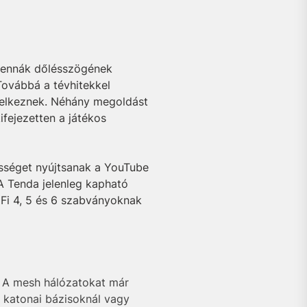
antennák dőlésszögének
 Továbbá a tévhitekkel
ndelkeznek. Néhány megoldást
ifejezetten a játékos
ősséget nyújtsanak a YouTube
A Tenda jelenleg kapható
iFi 4, 5 és 6 szabványoknak
n. A mesh hálózatokat már
l katonai bázisoknál vagy