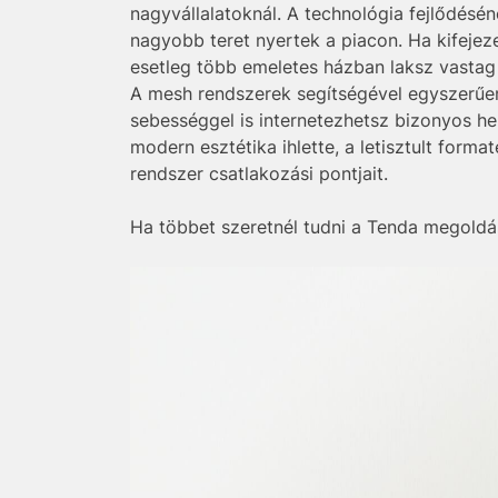
nagyvállalatoknál. A technológia fejlődés
nagyobb teret nyertek a piacon. Ha kifeje
esetleg több emeletes házban laksz vastag 
A mesh rendszerek segítségével egyszerűen
sebességgel is internetezhetsz bizonyos h
modern esztétika ihlette, a letisztult form
rendszer csatlakozási pontjait.
Ha többet szeretnél tudni a Tenda megoldás