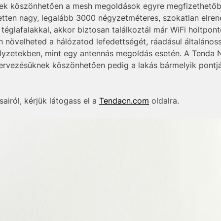
ének köszönhetően a mesh megoldások egyre megfizethetőbb
zetten nagy, legalább 3000 négyzetméteres, szokatlan elre
téglafalakkal, akkor biztosan találkoztál már WiFi holtpon
 növelheted a hálózatod lefedettségét, ráadásul általán
elyzetekben, mint egy antennás megoldás esetén. A Tenda
atervezésüknek köszönhetően pedig a lakás bármelyik pontjá
airól, kérjük látogass el a
Tendacn.com
oldalra.