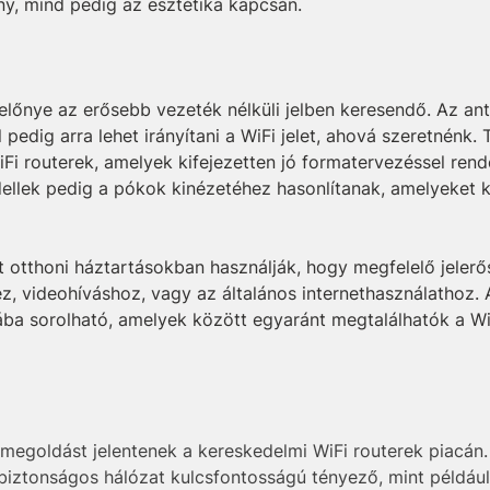
y, mind pedig az esztétika kapcsán.
k előnye az erősebb vezeték nélküli jelben keresendő. Az 
 pedig arra lehet irányítani a WiFi jelet, ahová szeretnénk.
iFi routerek, amelyek kifejezetten jó formatervezéssel re
dellek pedig a pókok kinézetéhez hasonlítanak, amelyeket k
t otthoni háztartásokban használják, hogy megfelelő jeler
, videohíváshoz, vagy az általános internethasználathoz. 
ába sorolható, amelyek között egyaránt megtalálhatók a W
i megoldást jelentenek a kereskedelmi WiFi routerek piacá
 biztonságos hálózat kulcsfontosságú tényező, mint példáu