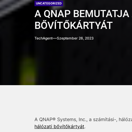
UNCATEGORIZED
A QNAP BEMUTATJA 
BŐVÍTŐKÁRTYÁT
TechAgent
Szeptember 26, 2023
A QNAP® Systems, Inc., a számítási-, hálóz
hálózati bővítőkártyát
.