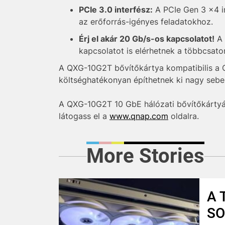
PCIe 3.0 interfész:
A PCIe Gen 3 x4 in
az erőforrás-igényes feladatokhoz.
Érj el akár 20 Gb/s-os kapcsolatot!
A 
kapcsolatot is elérhetnek a többcsat
A QXG-10G2T bővítőkártya kompatibilis 
költséghatékonyan építhetnek ki nagy sebe
A QXG-10G2T 10 GbE hálózati bővítőkártyáv
látogass el a
www.qnap.com
oldalra.
More Stories
A 
SO