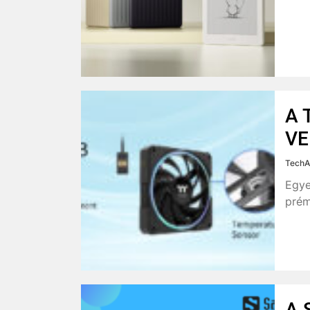
A 
VE
TechA
Egye
prém
A 