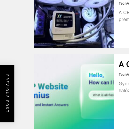
TechA
A CR
prém
A 
TechA
PREVIOUS POST
Gyor
háló