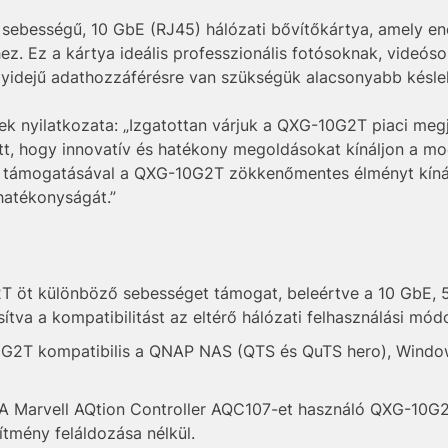
 sebességű, 10 GbE (RJ45) hálózati bővítőkártya, amely en
hez. Ez a kártya ideális professzionális fotósoknak, videó
yidejű adathozzáférésre van szükségük alacsonyabb késlel
nyilatkozata: „Izgatottan várjuk a QXG-10G2T piaci megje
tt, hogy innovatív és hatékony megoldásokat kínáljon a mod
ég támogatásával a QXG-10G2T zökkenőmentes élményt kíná
hatékonyságát.”
öt különböző sebességet támogat, beleértve a 10 GbE, 5
tva a kompatibilitást az eltérő hálózati felhasználási mód
2T kompatibilis a QNAP NAS (QTS és QuTS hero), Window
A Marvell AQtion Controller AQC107-et használó QXG-10G2T
ítmény feláldozása nélkül.