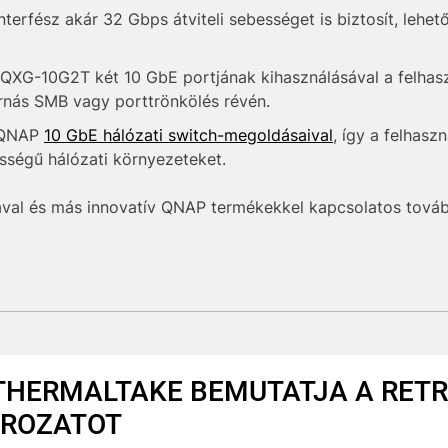
terfész akár 32 Gbps átviteli sebességet is biztosít, lehető
QXG-10G2T két 10 GbE portjának kihasználásával a felhas
ornás SMB vagy porttrönkölés révén.
a QNAP
10 GbE hálózati switch-megoldásaival
, így a felhas
sségű hálózati környezeteket.
al és más innovatív QNAP termékekkel kapcsolatos további
THERMALTAKE BEMUTATJA A RETR
ROZATOT