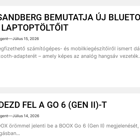
SANDBERG BEMUTATJA ÚJ BLUET
 LAPTOPTÖLTŐIT
gent
Július 15, 2026
gfizethető számítógépes- és mobilkiegészítőiről ismert d
tooth-adapterét – amely képes az analóg hangsáv vezeték..
DEZD FEL A GO 6 (GEN II)-T
gent
Július 14, 2026
OX örömmel jelenti be a BOOX Go 6 (Gen II) megjelenését, 
ásban...