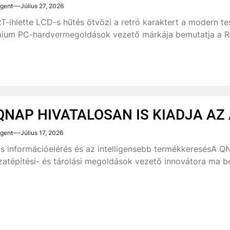
gent
Július 27, 2026
T-ihlette LCD-s hűtés ötvözi a retró karaktert a modern t
ium PC-hardvermegoldások vezető márkája bemutatja a Re
QNAP HIVATALOSAN IS KIADJA AZ 
gent
Július 17, 2026
s információelérés és az intelligensebb termékkeresésA QN
zatépítési- és tárolási megoldások vezető innovátora ma bej