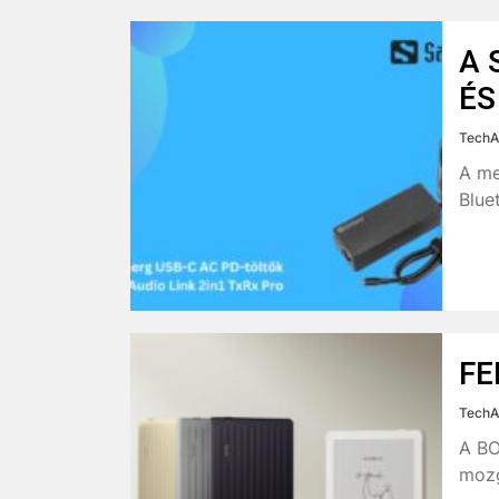
A 
ÉS
TechA
A me
Blue
FE
TechA
A BO
mozg