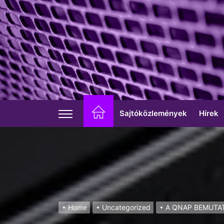
Skip
to
the
content
Sajtóközlemények
Hírek
Home
Uncategorized
A QNAP BEMUTAT