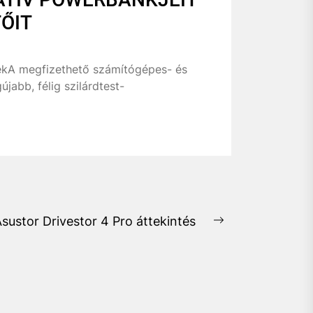
ŐIT
ejekA megfizethető számítógépes- és
jabb, félig szilárdtest-
sustor Drivestor 4 Pro áttekintés
Next
post: