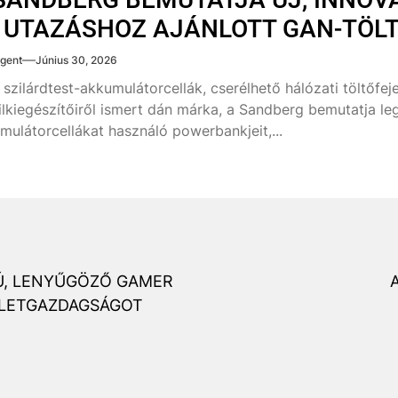
 UTAZÁSHOZ AJÁNLOTT GAN-TÖLT
gent
Június 30, 2026
g szilárdtest-akkumulátorcellák, cserélhető hálózati töltőf
lkiegészítőiről ismert dán márka, a Sandberg bemutatja legú
mulátorcellákat használó powerbankjeit,...
Ú, LENYŰGÖZŐ GAMER
A
ZLETGAZDAGSÁGOT