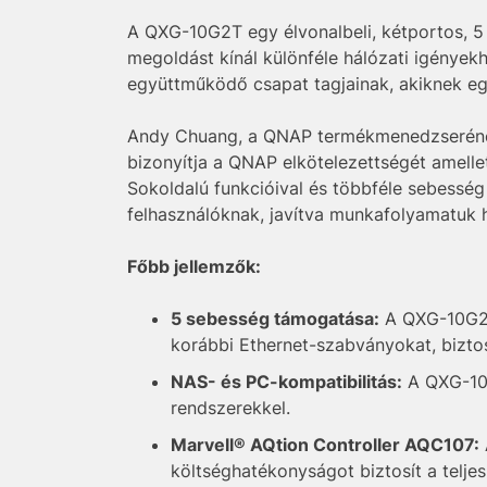
A QXG-10G2T egy élvonalbeli, kétportos, 5
megoldást kínál különféle hálózati igények
együttműködő csapat tagjainak, akiknek eg
Andy Chuang, a QNAP termékmenedzserének 
bizonyítja a QNAP elkötelezettségét amelle
Sokoldalú funkcióival és többféle sebess
felhasználóknak, javítva munkafolyamatuk 
Főbb jellemzők:
5 sebesség támogatása:
A QXG-10G2T 
korábbi Ethernet-szabványokat, biztosí
NAS- és PC-kompatibilitás:
A QXG-10G
rendszerekkel.
Marvell® AQtion Controller AQC107:
költséghatékonyságot biztosít a teljes