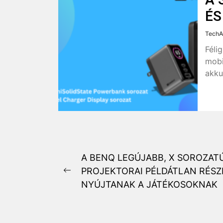
ÉS
TechA
Féli
mobi
akku
Bejegyzés
A BENQ LEGÚJABB, X SOROZAT
PROJEKTORAI PÉLDÁTLAN RÉS
navigáció
Previous
NYÚJTANAK A JÁTÉKOSOKNAK
post: