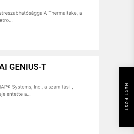
estreszabhatósággalA Thermaltake, a
tro...
AI GENIUS-T
NEXT POST
AP® Systems, Inc., a számítási-,
elentette a...