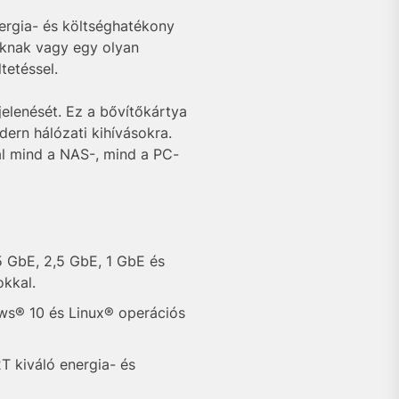
ergia- és költséghatékony
soknak vagy egy olyan
tetéssel.
lenését. Ez a bővítőkártya
ern hálózati kihívásokra.
l mind a NAS-, mind a PC-
 GbE, 2,5 GbE, 1 GbE és
okkal.
s® 10 és Linux® operációs
 kiváló energia- és