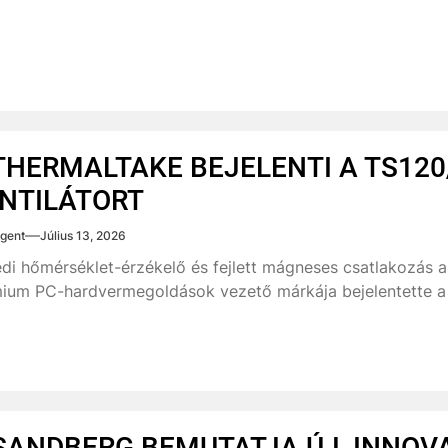
THERMALTAKE BEJELENTI A TS120
NTILÁTORT
gent
Július 13, 2026
di hőmérséklet-érzékelő és fejlett mágneses csatlakozás a
ium PC-hardvermegoldások vezető márkája bejelentette a 
SANDBERG BEMUTATJA ÚJ, INNOV