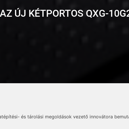
AZ ÚJ KÉTPORTOS QXG-10G2
atépítési- és tárolási megoldások vezető innovátora bemut