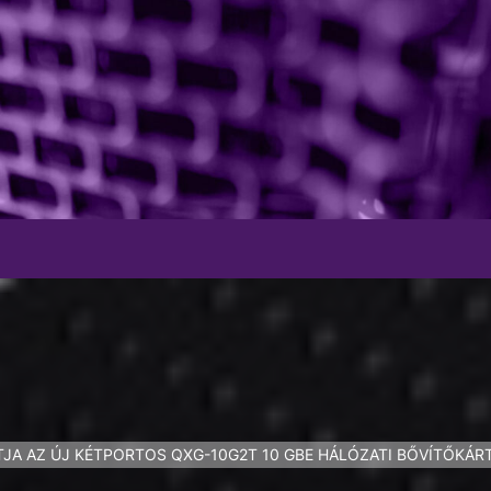
JA AZ ÚJ KÉTPORTOS QXG-10G2T 10 GBE HÁLÓZATI BŐVÍTŐKÁR