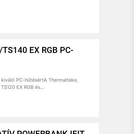
/TS140 EX RGB PC-
 kiváló PC-hűtésértA Thermaltake,
TS120 EX RGB és...
ATÍV POWERBANKJEIT