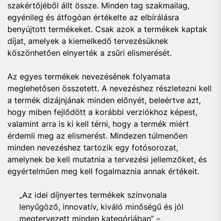
szakértőjéből állt össze. Minden tag szakmailag,
egyénileg és átfogóan értékelte az elbírálásra
benyújtott termékeket. Csak azok a termékek kaptak
díjat, amelyek a kiemelkedő tervezésüknek
köszönhetően elnyerték a zsűri elismerését.
Az egyes termékek nevezésének folyamata
meglehetősen összetett. A nevezéshez részletezni kell
a termék dizájnjának minden előnyét, beleértve azt,
hogy miben fejlődött a korábbi verziókhoz képest,
valamint arra is ki kell térni, hogy a termék miért
érdemli meg az elismerést. Mindezen túlmenően
minden nevezéshez tartozik egy fotósorozat,
amelynek be kell mutatnia a tervezési jellemzőket, és
egyértelműen meg kell fogalmaznia annak értékeit.
„Az idei díjnyertes termékek színvonala
lenyűgöző, innovatív, kiváló minőségű és jól
megtervezett minden kategóriában” –