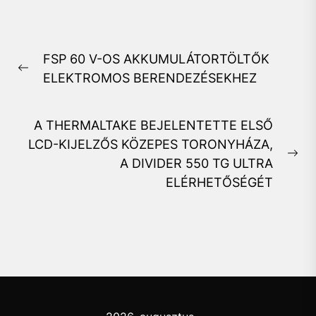
Bejegyzés
FSP 60 V-OS AKKUMULÁTORTÖLTŐK
navigáció
Previous
ELEKTROMOS BERENDEZÉSEKHEZ
post:
A THERMALTAKE BEJELENTETTE ELSŐ
LCD-KIJELZŐS KÖZEPES TORONYHÁZA,
Ne
A DIVIDER 550 TG ULTRA
pos
ELÉRHETŐSÉGÉT