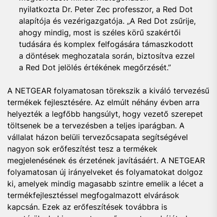
nyilatkozta Dr. Peter Zec professzor, a Red Dot
alapítója és vezérigazgatója. „A Red Dot zsűrije,
ahogy mindig, most is széles körű szakértői
tudására és komplex felfogására támaszkodott
a döntések meghozatala során, biztosítva ezzel
a Red Dot jelölés értékének megőrzését.”
A NETGEAR folyamatosan törekszik a kiváló tervezésű
termékek fejlesztésére. Az elmúlt néhány évben arra
helyezték a legfőbb hangsúlyt, hogy vezető szerepet
töltsenek be a tervezésben a teljes iparágban. A
vállalat házon belüli tervezőcsapata segítségével
nagyon sok erőfeszítést tesz a termékek
megjelenésének és érzetének javításáért. A NETGEAR
folyamatosan új irányelveket és folyamatokat dolgoz
ki, amelyek mindig magasabb szintre emelik a lécet a
termékfejlesztéssel megfogalmazott elvárások
kapcsán. Ezek az erőfeszítések továbbra is