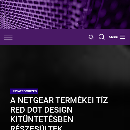
Skip
to
the
content
Menu
UNCATEGORIZED
A NETGEAR TERMÉKEI TÍZ
RED DOT DESIGN
KITÜNTETÉSBEN
RÉSZESÜLTEK