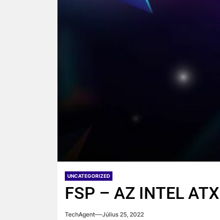
UNCATEGORIZED
FSP – AZ INTEL AT
TechAgent
Július 25, 2022