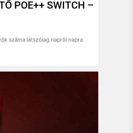
TŐ POE++ SWITCH –
özök száma látszólag napról napra