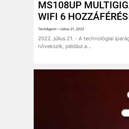
MS108UP MULTIGIG
WIFI 6 HOZZÁFÉRÉ
TechAgent
Július 21, 2022
2022. július 21. - A technológiai ip
növekszik, például a...