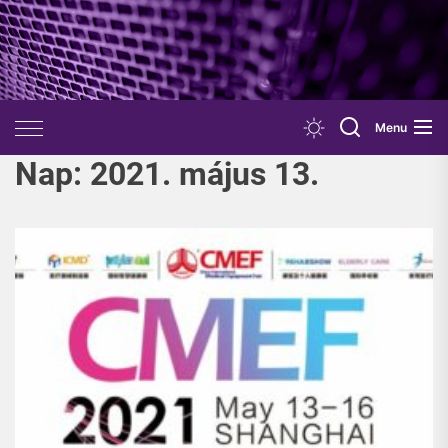
Skip
to
the
content
Menu
Nap:
2021. május 13.