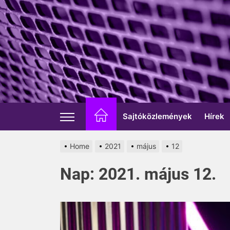
Skip
to
the
content
Sajtóközlemények
Hírek
Home
2021
május
12
Nap:
2021. május 12.