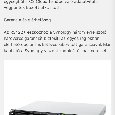
egységből a C2 Cloud felhőbe való adatátvitel a
végpontok között titkosított.
Garancia és elérhetőség
Az RS422+ eszközhöz a Synology három évre szóló
hardveres garanciát biztosít
1
az egyes régiókban
elérhető opcionális kétéves kibővített garanciával. Már
kapható a Synology viszonteladóinál és partnereinél.