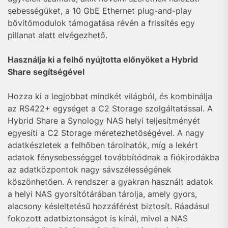
sebességüket, a 10 GbE Ethernet plug-and-play
bővítőmodulok támogatása révén a frissítés egy
pillanat alatt elvégezhető.
Használja ki a felhő nyújtotta előnyöket a Hybrid
Share segítségével
Hozza ki a legjobbat mindkét világból, és kombinálja
az RS422+ egységet a C2 Storage szolgáltatással. A
Hybrid Share a Synology NAS helyi teljesítményét
egyesíti a C2 Storage méretezhetőségével. A nagy
adatkészletek a felhőben tárolhatók, míg a lekért
adatok fénysebességgel továbbítódnak a fiókirodákba
az adatközpontok nagy sávszélességének
köszönhetően. A rendszer a gyakran használt adatok
a helyi NAS gyorsítótárában tárolja, amely gyors,
alacsony késleltetésű hozzáférést biztosít. Ráadásul
fokozott adatbiztonságot is kínál, mivel a NAS