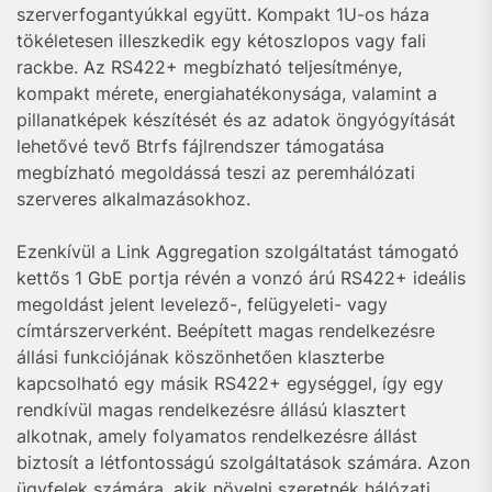
szerverfogantyúkkal együtt. Kompakt 1U-os háza
tökéletesen illeszkedik egy kétoszlopos vagy fali
rackbe. Az RS422+ megbízható teljesítménye,
kompakt mérete, energiahatékonysága, valamint a
pillanatképek készítését és az adatok öngyógyítását
lehetővé tevő Btrfs fájlrendszer támogatása
megbízható megoldássá teszi az peremhálózati
szerveres alkalmazásokhoz.
Ezenkívül a Link Aggregation szolgáltatást támogató
kettős 1 GbE portja révén a vonzó árú RS422+ ideális
megoldást jelent levelező-, felügyeleti- vagy
címtárszerverként. Beépített magas rendelkezésre
állási funkciójának köszönhetően klaszterbe
kapcsolható egy másik RS422+ egységgel, így egy
rendkívül magas rendelkezésre állású klasztert
alkotnak, amely folyamatos rendelkezésre állást
biztosít a létfontosságú szolgáltatások számára. Azon
ügyfelek számára, akik növelni szeretnék hálózati