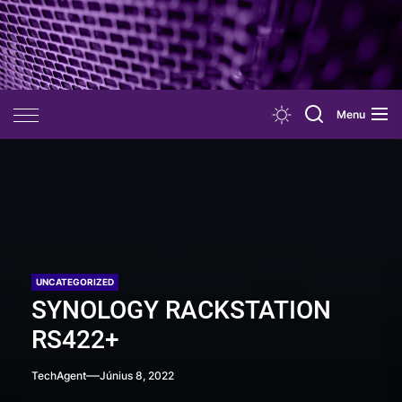
Skip
to
the
content
Menu
UNCATEGORIZED
SYNOLOGY RACKSTATION
RS422+
TechAgent
Június 8, 2022