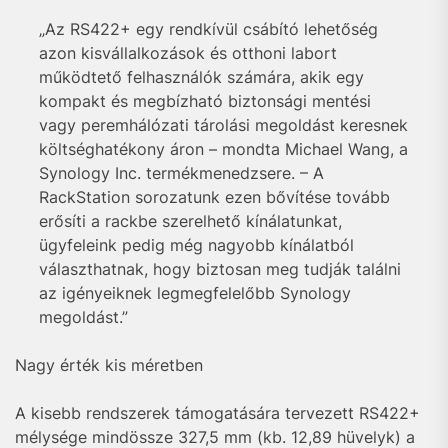
„Az RS422+ egy rendkívül csábító lehetőség
azon kisvállalkozások és otthoni labort
működtető felhasználók számára, akik egy
kompakt és megbízható biztonsági mentési
vagy peremhálózati tárolási megoldást keresnek
költséghatékony áron – mondta Michael Wang, a
Synology Inc. termékmenedzsere. – A
RackStation sorozatunk ezen bővítése tovább
erősíti a rackbe szerelhető kínálatunkat,
ügyfeleink pedig még nagyobb kínálatból
választhatnak, hogy biztosan meg tudják találni
az igényeiknek legmegfelelőbb Synology
megoldást.”
Nagy érték kis méretben
A kisebb rendszerek támogatására tervezett RS422+
mélysége mindössze 327,5 mm (kb. 12,89 hüvelyk) a