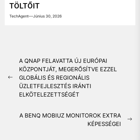
TÖLTŐIT
TechAgent
Június 30, 2026
Bejegyzés
A QNAP FELAVATTA ÚJ EURÓPAI
navigáció
KÖZPONTJÁT, MEGERŐSÍTVE EZZEL
GLOBÁLIS ÉS REGIONÁLIS
Previous
ÜZLETFEJLESZTÉS IRÁNTI
post:
ELKÖTELEZETTSÉGÉT
A BENQ MOBIUZ MONITOROK EXTRA
Ne
KÉPESSÉGEI
pos