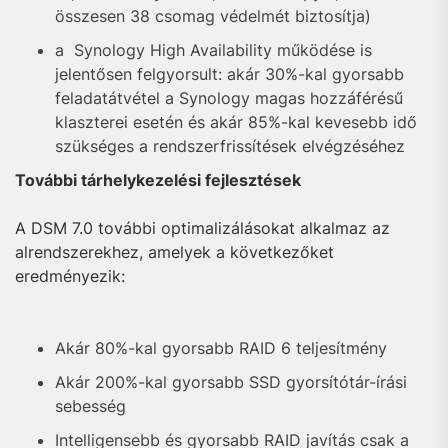
összesen 38 csomag védelmét biztosítja)
a Synology High Availability működése is
jelentősen felgyorsult: akár 30%-kal gyorsabb
feladatátvétel a Synology magas hozzáférésű
klaszterei esetén és akár 85%-kal kevesebb idő
szükséges a rendszerfrissítések elvégzéséhez
További tárhelykezelési fejlesztések
A DSM 7.0 további optimalizálásokat alkalmaz az
alrendszerekhez, amelyek a következőket
eredményezik:
Akár 80%-kal gyorsabb RAID 6 teljesítmény
Akár 200%-kal gyorsabb SSD gyorsítótár-írási
sebesség
Intelligensebb és gyorsabb RAID javítás csak a