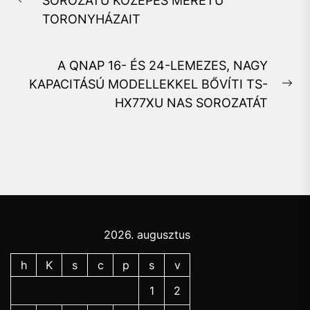
SOROZATÚ KÖZEPES MÉRETŰ
Previous
TORONYHÁZAIT
post:
A QNAP 16- ÉS 24-LEMEZES, NAGY
KAPACITÁSÚ MODELLEKKEL BŐVÍTI TS-
Ne
HX77XU NAS SOROZATÁT
pos
2026. augusztus
h
K
s
c
p
s
v
1
2