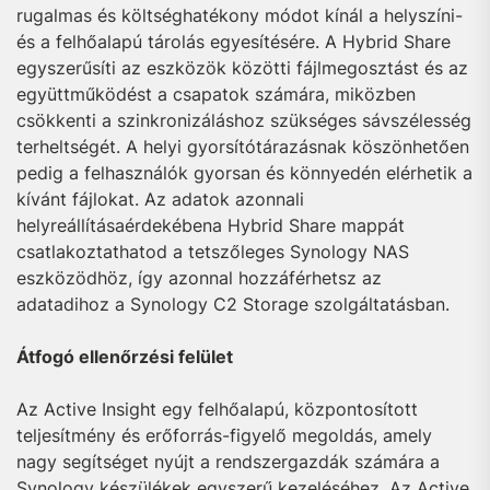
rugalmas és költséghatékony módot kínál a helyszíni-
és a felhőalapú tárolás egyesítésére. A Hybrid Share
egyszerűsíti az eszközök közötti fájlmegosztást és az
együttműködést a csapatok számára, miközben
csökkenti a szinkronizáláshoz szükséges sávszélesség
terheltségét. A helyi gyorsítótárazásnak köszönhetően
pedig a felhasználók gyorsan és könnyedén elérhetik a
kívánt fájlokat. Az adatok azonnali
helyreállításaérdekébena Hybrid Share mappát
csatlakoztathatod a tetszőleges Synology NAS
eszközödhöz, így azonnal hozzáférhetsz az
adatadihoz a Synology C2 Storage szolgáltatásban.
Átfogó ellenőrzési felület
Az Active Insight egy felhőalapú, központosított
teljesítmény és erőforrás-figyelő megoldás, amely
nagy segítséget nyújt a rendszergazdák számára a
Synology készülékek egyszerű kezeléséhez. Az Active