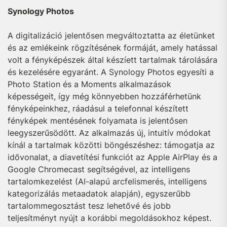
Synology Photos
A digitalizáció jelentősen megváltoztatta az életünket
és az emlékeink rögzítésének formáját, amely hatással
volt a fényképészek által készíett tartalmak tárolására
és kezelésére egyaránt. A Synology Photos egyesíti a
Photo Station és a Moments alkalmazások
képességeit, így még könnyebben hozzáférhetünk
fényképeinkhez, ráadásul a telefonnal készített
fényképek mentésének folyamata is jelentősen
leegyszerűsödött. Az alkalmazás új, intuitív módokat
kínál a tartalmak közötti böngészéshez: támogatja az
idővonalat, a diavetítési funkciót az Apple AirPlay és a
Google Chromecast segítségével, az intelligens
tartalomkezelést (AI-alapú arcfelismerés, intelligens
kategorizálás metaadatok alapján), egyszerűbb
tartalommegosztást tesz lehetővé és jobb
teljesítményt nyújt a korábbi megoldásokhoz képest.