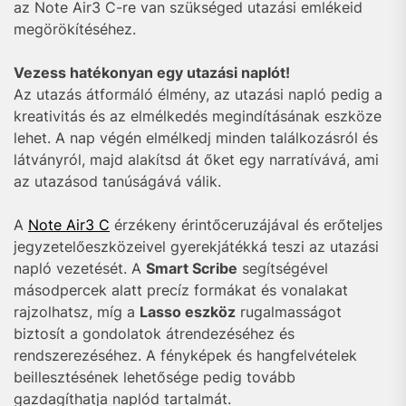
az Note Air3 C-re van szükséged utazási emlékeid
megörökítéséhez.
Vezess hatékonyan egy utazási naplót!
Az utazás átformáló élmény, az utazási napló pedig a
kreativitás és az elmélkedés megindításának eszköze
lehet. A nap végén elmélkedj minden találkozásról és
látványról, majd alakítsd át őket egy narratívává, ami
az utazásod tanúságává válik.
A
Note Air3 C
érzékeny érintőceruzájával és erőteljes
jegyzetelőeszközeivel gyerekjátékká teszi az utazási
napló vezetését. A
Smart Scribe
segítségével
másodpercek alatt precíz formákat és vonalakat
rajzolhatsz, míg a
Lasso eszköz
rugalmasságot
biztosít a gondolatok átrendezéséhez és
rendszerezéséhez. A fényképek és hangfelvételek
beillesztésének lehetősége pedig tovább
gazdagíthatja naplód tartalmát.