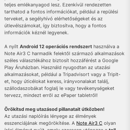
teljes emlékanyagod lesz. Ezenkívül rendezetten
tarthatod a fontos információkat, például a repülési
terveket, a segélyhívó elérhetőségeket és az
útlevélszámokat, így biztosítva, hogy a fontos
információk kéznél legyenek.
A nyílt
Android 12 operációs rendszert
használva a
Note Air3 C harmadik felektől származó alkalmazások
széles választékához biztosít hozzáférést a Google
Play Áruházban. Használd nyugodtan az utazási
alkalmazásokat, például a Tripadvisort vagy a TripIt-
et, hogy úticélokat keress, irányvonalakat találj,
szállodaszobákat foglalj le vagy tevékenységeket
tervezz, mindezt erről az ePaper tabletről!
Örökítsd meg utazásod pillanatait útközben!
Az utazási naplóírás lényege az élmények
esszenciájának megörökítése. A
Note Air3 C
olyan