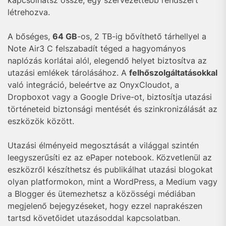
kapcsolhatsz össze, egy szervezettebb rendszert
létrehozva.
A bőséges,
64 GB
-os, 2 TB-ig bővíthető tárhellyel a
Note Air3 C felszabadít téged a hagyományos
naplózás korlátai alól, elegendő helyet biztosítva az
utazási emlékek tárolásához. A
felhőszolgáltatásokkal
való integráció, beleértve az OnyxCloudot, a
Dropboxot vagy a Google Drive-ot, biztosítja utazási
történeteid biztonsági mentését és szinkronizálását az
eszközök között.
Utazási élményeid megosztását a világgal szintén
leegyszerűsíti ez az ePaper notebook. Közvetlenül az
eszközről készíthetsz és publikálhat utazási blogokat
olyan platformokon, mint a WordPress, a Medium vagy
a Blogger és ütemezhetsz a közösségi médiában
megjelenő bejegyzéseket, hogy ezzel naprakészen
tartsd követőidet utazásoddal kapcsolatban.