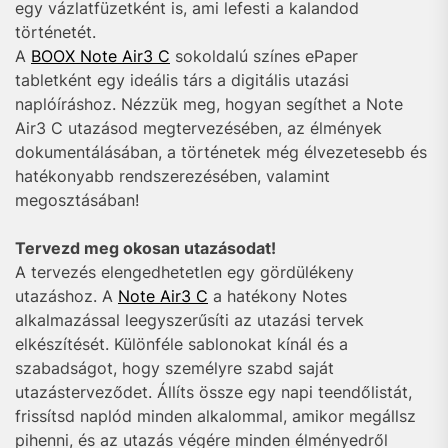
egy vázlatfüzetként is, ami lefesti a kalandod
történetét.
A
BOOX Note Air3 C
sokoldalú színes ePaper
tabletként egy ideális társ a digitális utazási
naplóíráshoz. Nézzük meg, hogyan segíthet a Note
Air3 C utazásod megtervezésében, az élmények
dokumentálásában, a történetek még élvezetesebb és
hatékonyabb rendszerezésében, valamint
megosztásában!
Tervezd meg okosan utazásodat!
A tervezés elengedhetetlen egy gördülékeny
utazáshoz. A
Note Air3 C
a hatékony Notes
alkalmazással leegyszerűsíti az utazási tervek
elkészítését. Különféle sablonokat kínál és a
szabadságot, hogy személyre szabd saját
utazásterveződet. Állíts össze egy napi teendőlistát,
frissítsd naplód minden alkalommal, amikor megállsz
pihenni, és az utazás végére minden élményedről