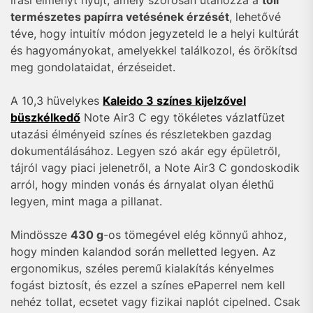
írási élményt nyújt, amely szorosan utánozza a
toll
természetes papírra vetésének érzését
, lehetővé
téve, hogy intuitív módon jegyzeteld le a helyi kultúrát
és hagyományokat, amelyekkel találkozol, és örökítsd
meg gondolataidat, érzéseidet.
A 10,3 hüvelykes
Kaleido 3 színes kijelzővel
büszkélkedő
Note Air3 C egy tökéletes vázlatfüzet
utazási élményeid színes és részletekben gazdag
dokumentálásához. Legyen szó akár egy épületről,
tájról vagy piaci jelenetről, a Note Air3 C gondoskodik
arról, hogy minden vonás és árnyalat olyan élethű
legyen, mint maga a pillanat.
Mindössze
430 g
-os tömegével elég könnyű ahhoz,
hogy minden kalandod során melletted legyen. Az
ergonomikus, széles peremű kialakítás kényelmes
fogást biztosít, és ezzel a színes ePaperrel nem kell
nehéz tollat, ecsetet vagy fizikai naplót cipelned. Csak