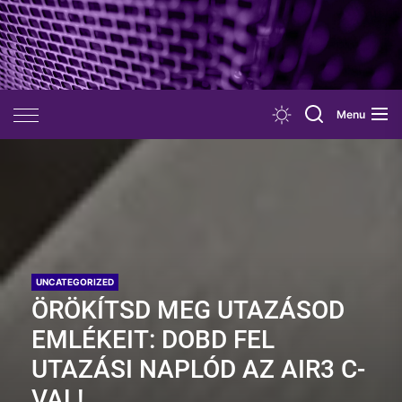
Skip
to
the
content
Menu
UNCATEGORIZED
ÖRÖKÍTSD MEG UTAZÁSOD
EMLÉKEIT: DOBD FEL
UTAZÁSI NAPLÓD AZ AIR3 C-
VAL!