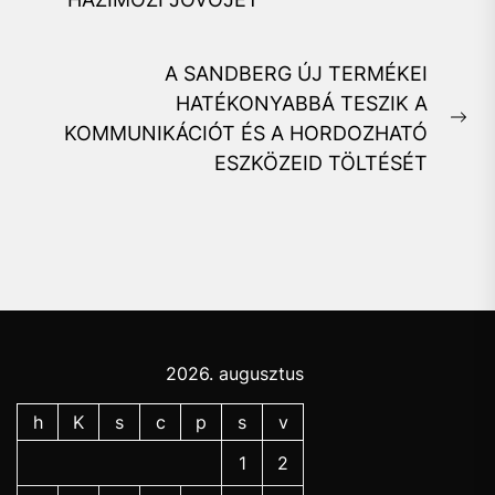
post:
A SANDBERG ÚJ TERMÉKEI
HATÉKONYABBÁ TESZIK A
Ne
KOMMUNIKÁCIÓT ÉS A HORDOZHATÓ
pos
ESZKÖZEID TÖLTÉSÉT
2026. augusztus
h
K
s
c
p
s
v
1
2