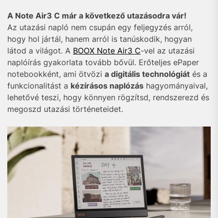
A Note Air3 C már a következő utazásodra vár!
Az utazási napló nem csupán egy feljegyzés arról,
hogy hol jártál, hanem arról is tanúskodik, hogyan
látod a világot. A
BOOX Note Air3 C
-vel az utazási
naplóírás gyakorlata tovább bővül. Erőteljes ePaper
notebookként, ami ötvözi
a digitális technológiát
és a
funkcionalitást a
kézírásos naplózás
hagyományaival,
lehetővé teszi, hogy könnyen rögzítsd, rendszerezd és
megoszd utazási történeteidet.