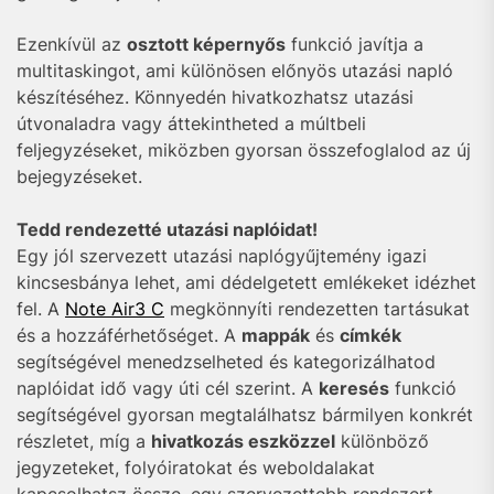
Ezenkívül az
osztott képernyős
funkció javítja a
multitaskingot, ami különösen előnyös utazási napló
készítéséhez. Könnyedén hivatkozhatsz utazási
útvonaladra vagy áttekintheted a múltbeli
feljegyzéseket, miközben gyorsan összefoglalod az új
bejegyzéseket.
Tedd rendezetté utazási naplóidat!
Egy jól szervezett utazási naplógyűjtemény igazi
kincsesbánya lehet, ami dédelgetett emlékeket idézhet
fel. A
Note Air3 C
megkönnyíti rendezetten tartásukat
és a hozzáférhetőséget. A
mappák
és
címkék
segítségével menedzselheted és kategorizálhatod
naplóidat idő vagy úti cél szerint. A
keresés
funkció
segítségével gyorsan megtalálhatsz bármilyen konkrét
részletet, míg a
hivatkozás eszközzel
különböző
jegyzeteket, folyóiratokat és weboldalakat