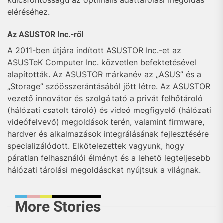
kulcsfontosságú az optimális adattárolási megoldás
eléréséhez.
Az ASUSTOR Inc.-ről
A 2011-ben útjára indított ASUSTOR Inc.-et az
ASUSTeK Computer Inc. közvetlen befektetésével
alapították. Az ASUSTOR márkanév az „ASUS” és a
„Storage” szóösszerántásából jött létre. Az ASUSTOR
vezető innovátor és szolgáltató a privát felhőtároló
(hálózati csatolt tároló) és videó megfigyelő (hálózati
videófelvevő) megoldások terén, valamint firmware,
hardver és alkalmazások integrálásának fejlesztésére
specializálódott. Elkötelezettek vagyunk, hogy
páratlan felhasználói élményt és a lehető legteljesebb
hálózati tárolási megoldásokat nyújtsuk a világnak.
More Stories