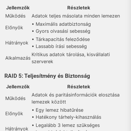
Jellemzők
Részletek
Működés
Adatok teljes másolata minden lemezen
• Maximális adatbiztonság
Előnyök
• Gyors olvasási sebesség
• Tárkapacitás feleződése
Hátrányok
• Lassabb írási sebesség
Kritikus adatok tárolása, kisvállalati
Alkalmazás
szerverek
RAID 5: Teljesítmény és Biztonság
Jellemzők
Részletek
Adatok és paritásinformációk elosztása
Működés
lemezek között
• Egy lemez hibatűrése
Előnyök
• Hatékony tárhely-kihasználás
• Legalább 3 lemez szükséges
Hátrányok