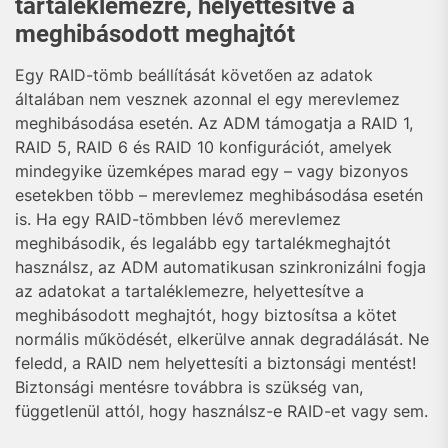
tartaléklemezre, helyettesítve a
meghibásodott meghajtót
Egy RAID-tömb beállítását követően az adatok
általában nem vesznek azonnal el egy merevlemez
meghibásodása esetén. Az ADM támogatja a RAID 1,
RAID 5, RAID 6 és RAID 10 konfigurációt, amelyek
mindegyike üzemképes marad egy – vagy bizonyos
esetekben több – merevlemez meghibásodása esetén
is. Ha egy RAID-tömbben lévő merevlemez
meghibásodik, és legalább egy tartalékmeghajtót
használsz, az ADM automatikusan szinkronizálni fogja
az adatokat a tartaléklemezre, helyettesítve a
meghibásodott meghajtót, hogy biztosítsa a kötet
normális működését, elkerülve annak degradálását. Ne
feledd, a RAID nem helyettesíti a biztonsági mentést!
Biztonsági mentésre továbbra is szükség van,
függetlenül attól, hogy használsz-e RAID-et vagy sem.