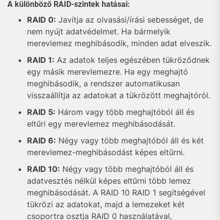
A különböző RAID-szintek hatásai:
RAID 0:
Javítja az olvasási/írási sebességet, de
nem nyújt adatvédelmet. Ha bármelyik
merevlemez meghibásodik, minden adat elveszik.
RAID 1:
Az adatok teljes egészében tükröződnek
egy másik merevlemezre. Ha egy meghajtó
meghibásodik, a rendszer automatikusan
visszaállítja az adatokat a tükrözött meghajtóról.
RAID 5:
Három vagy több meghajtóból áll és
eltűri egy merevlemez meghibásodását.
RAID 6:
Négy vagy több meghajtóból áll és két
merevlemez-meghibásodást képes eltűrni.
RAID 10:
Négy vagy több meghajtóból áll és
adatvesztés nélkül képes eltűrni több lemez
meghibásodását. A RAID 10 RAID 1 segítségével
tükrözi az adatokat, majd a lemezeket két
csoportra osztja RAID 0 használatával,