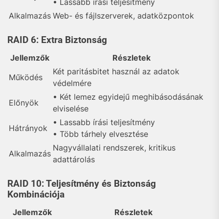
• Lassabb írási teljesítmény
Alkalmazás
Web- és fájlszerverek, adatközpontok
RAID 6: Extra Biztonság
Jellemzők
Részletek
Két paritásbitet használ az adatok
Működés
védelmére
• Két lemez egyidejű meghibásodásának
Előnyök
elviselése
• Lassabb írási teljesítmény
Hátrányok
• Több tárhely elvesztése
Nagyvállalati rendszerek, kritikus
Alkalmazás
adattárolás
RAID 10: Teljesítmény és Biztonság
Kombinációja
Jellemzők
Részletek