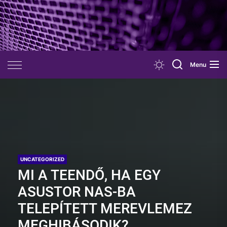
Skip
to
the
content
Menu
UNCATEGORIZED
MI A TEENDŐ, HA EGY
ASUSTOR NAS-BA
TELEPÍTETT MEREVLEMEZ
MEGHIBÁSODIK?