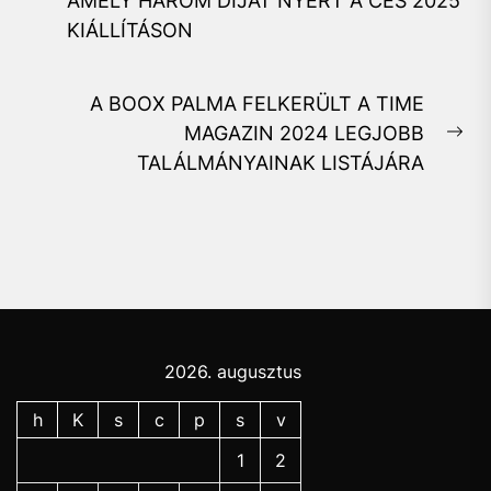
AMELY HÁROM DÍJAT NYERT A CES 2025
post:
KIÁLLÍTÁSON
A BOOX PALMA FELKERÜLT A TIME
MAGAZIN 2024 LEGJOBB
Ne
TALÁLMÁNYAINAK LISTÁJÁRA
pos
2026. augusztus
h
K
s
c
p
s
v
1
2