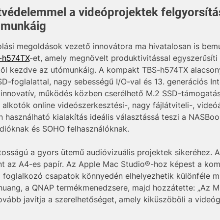
tvédelemmel a videóprojektek felgyorsítás
tómunkáig
olási megoldások vezető innovátora ma hivatalosan is bem
-h574TX
-et, amely megnövelt produktivitással egyszerűsíti
től kezdve az utómunkáig. A kompakt TBS-h574TX alacsony 
D-foglalattal, nagy sebességű I/O-val és 13. generációs In
 Az innovatív, működés közben cserélhető M.2 SSD-támogat
kotók online videószerkesztési-, nagy fájlátviteli-, videó
használható kialakítás ideális választássá teszi a NASBook
údióknak és SOHO felhasználóknak.
fontosságú a gyors ütemű audióvizuális projektek sikeréhe
 mint az A4-es papír. Az Apple Mac Studio®-hoz képest a 
al foglalkozó csapatok könnyedén elhelyezhetik különféle 
huang, a QNAP termékmenedzsere, majd hozzátette: „Az 
ább javítja a szerelhetőséget, amely kiküszöböli a videó