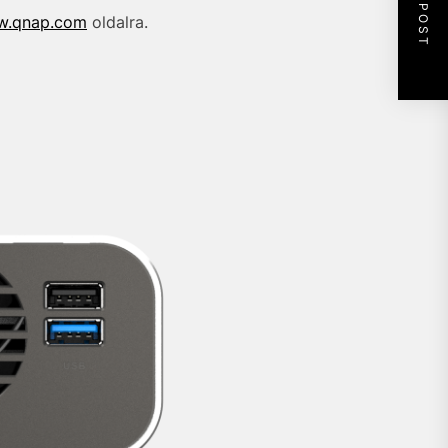
NEXT POST
.qnap.com
oldalra.