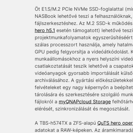
Öt E1.S/M.2 PCIe NVMe SSD-foglalattal (mi
NASBook lehetővé teszi a felhasználóknak
fájlszerkesztéshez. Az M.2 SSD-k működés
hero h5.1
esetén támogatott) lehetővé teszi
projektmunkafolyamatok egyszerűsítéséért. 
szálas processzort használja, amely hatalma
GPU pedig felgyorsítja a videóátkódolást. 
munkaállomásokhoz a nyers helyszíni videó
csatlakoztatását teszik lehetővé a csapato
videóanyagok gyorsabb importálását külső
archiválásához. A gyártási előkészületekk
felvételeket egy nagy képernyőn a beépíte
tárolására és szerkesztésére szolgáló mun
fájlokról a
myQNAPcloud Storage
felhőtárh
elérését, szinkronizálását és megosztását.
A TBS-h574TX a ZFS-alapú
QuTS hero oper
adatokat a RAW-képeken. Az áramkimaradás