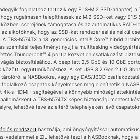
ndegyik foglalathoz tartozik egy E1.S-M.2 SSD-adapter) a 
, hogy rugalmasan telepíthessék az M.2 SSD-ket vagy E1.S
 közbeni cseréjének támogatása és az automatikus RAID-l
 az alkotóknak, hogy az SSD-ket rendszerleállás nélkül cse
A TBS-h574TX a 13. generációs Intel® Core™ hibrid archit
s számítási teljesítményt nyújt a multitasking videógyártás
Kettős Thunderbolt™ 4 portja közvetlen csatlakozást biztos
vágás biztosításához. A beépített 2,5 GbE és 10 GbE port
k közötti együttműködéshez. A két USB 3.2 Gen 2 (10 Gbps)
 tárolóról a NASBookra, vagy egy DAS/JBOD csatlakoztatás
el foglalkozó csapatok kényelmesen megjeleníthetik a NASB
tt 4K-s HDMI™ segítségével a könnyebb minőségi áttekinté
kaállomásként a TBS-h574TX képes biztonsági mentést készí
elyre, lehetővé téve az eltérő telephelyeken lévő csapatok
ációs rendszert
használja, ami öngyógyítással automatikusan 
-védelemmel a ZIL lehetővé teszi a NASBooknak, hogy a b