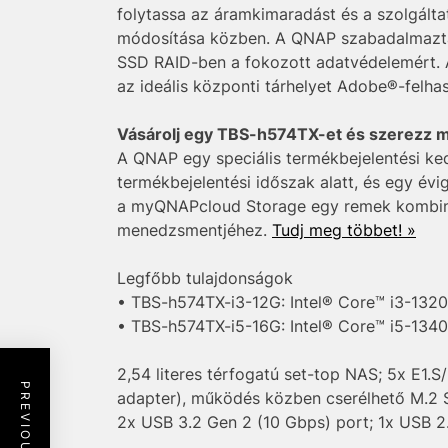
folytassa az áramkimaradást és a szolgálta
módosítása közben. A QNAP szabadalmazta
SSD RAID-ben a fokozott adatvédelemért. A
az ideális központi tárhelyet Adobe®-felh
Vásárolj egy TBS-h574TX-et és szerezz me
A QNAP egy speciális termékbejelentési ke
termékbejelentési időszak alatt, és egy é
a myQNAPcloud Storage egy remek kombináci
menedzsmentjéhez.
Tudj meg többet! »
Legfőbb tulajdonságok
• TBS-h574TX-i3-12G: Intel® Core™ i3-1320
• TBS-h574TX-i5-16G: Intel® Core™ i5-1340
2,54 literes térfogatú set-top NAS; 5x E1
adapter), működés közben cserélhető M.2 
2x USB 3.2 Gen 2 (10 Gbps) port; 1x USB 