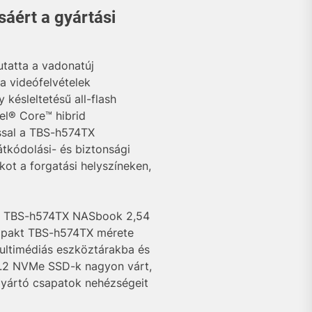
áért a gyártási
utatta a vadonatúj
 a videófelvételek
késleltetésű all-flash
tel® Core™ hibrid
ással a TBS-h574TX
átkódolási- és biztonsági
ot a forgatási helyszíneken,
z. A TBS-h574TX NASbook 2,54
kompakt TBS-h574TX mérete
multimédiás eszköztárakba és
M.2 NVMe SSD-k nagyon várt,
gyártó csapatok nehézségeit