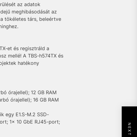
rülését az adatok
dejű meghibásodását az
 tökéletes társ, beleértve
minghez.
X-et és regisztráld a
apsz mellé! A TBS-h574TX és
ojektek hatékony
bó órajellel); 12 GB RAM
rbó órajellel); 16 GB RAM
zik egy E1.S-M.2 SSD-
ort; 1x 10 GbE RJ45-port;