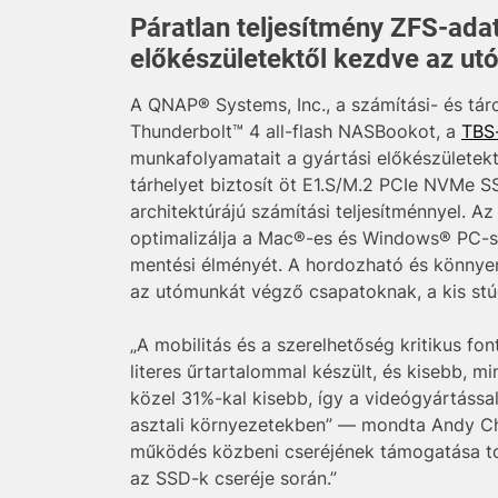
Páratlan teljesítmény ZFS-ada
előkészületektől kezdve az u
A QNAP® Systems, Inc., a számítási- és tár
Thunderbolt™ 4 all-flash NASBookot, a
TBS
munkafolyamatait a gyártási előkészületek
tárhelyet biztosít öt E1.S/M.2 PCIe NVMe SS
architektúrájú számítási teljesítménnyel.
optimalizálja a Mac®-es és Windows® PC-s al
mentési élményét. A hordozható és könnyen 
az utómunkát végző csapatoknak, a kis st
„A mobilitás és a szerelhetőség kritikus 
literes űrtartalommal készült, és kisebb,
közel 31%-kal kisebb, így a videógyártáss
asztali környezetekben” — mondta Andy C
működés közbeni cseréjének támogatása tov
az SSD-k cseréje során.”