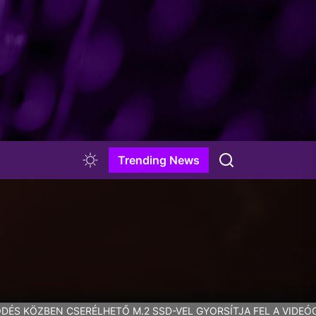
Trending News
DÉS KÖZBEN CSERÉLHETŐ M.2 SSD-VEL GYORSÍTJA FEL A VIDEÓ