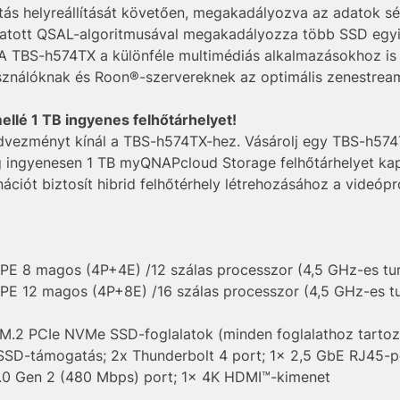
tás helyreállítását követően, megakadályozva az adatok sé
tott QSAL-algoritmusával megakadályozza több SSD egyi
 TBS-h574TX a különféle multimédiás alkalmazásokhoz is a
asználóknak és Roon®-szervereknek az optimális zenestrea
llé 1 TB ingyenes felhőtárhelyet!
dvezményt kínál a TBS-h574TX-hez. Vásárolj egy TBS-h574T
vig ingyenesen 1 TB myQNAPcloud Storage felhőtárhelyet k
ót biztosít hibrid felhőtérhely létrehozásához a videópr
PE 8 magos (4P+4E) /12 szálas processzor (4,5 GHz-es tur
PE 12 magos (4P+8E) /16 szálas processzor (4,5 GHz-es tu
.S/M.2 PCIe NVMe SSD-foglalatok (minden foglalathoz tarto
SSD-támogatás; 2x Thunderbolt 4 port; 1x 2,5 GbE RJ45-p
2.0 Gen 2 (480 Mbps) port; 1x 4K HDMI™-kimenet