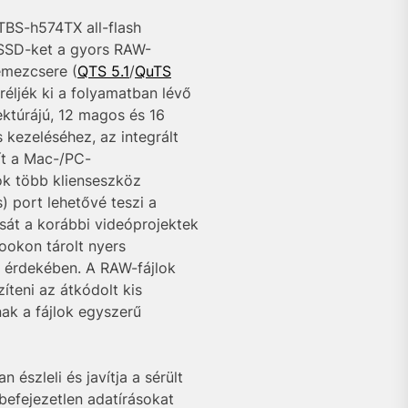
TBS-h574TX all-flash
 SSD-ket a gyors RAW-
emezcsere (
QTS 5.1
/
QuTS
réljék ki a folyamatban lévő
ektúrájú, 12 magos és 16
 kezeléséhez, az integrált
ít a Mac-/PC-
ok több klienseszköz
 port lehetővé teszi a
át a korábbi videóprojektek
ookon tárolt nyers
s érdekében. A RAW-fájlok
teni az átkódolt kis
nak a fájlok egyszerű
észleli és javítja a sérült
efejezetlen adatírásokat