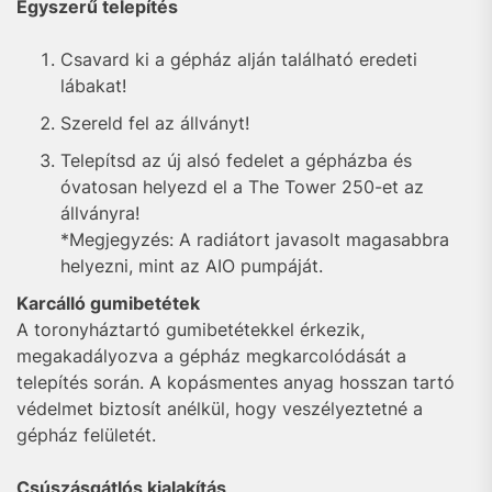
Egyszerű telepítés
Csavard ki a gépház alján található eredeti
lábakat!
Szereld fel az állványt!
Telepítsd az új alsó fedelet a gépházba és
óvatosan helyezd el a The Tower 250-et az
állványra!
*Megjegyzés: A radiátort javasolt magasabbra
helyezni, mint az AIO pumpáját.
Karcálló gumibetétek
A toronyháztartó gumibetétekkel érkezik,
megakadályozva a gépház megkarcolódását a
telepítés során. A kopásmentes anyag hosszan tartó
védelmet biztosít anélkül, hogy veszélyeztetné a
gépház felületét.
Csúszásgátlós kialakítás