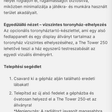
helyet foglaljon el, rugalmasságot biztosítva,
miközben minimalizálja a játékra- és munkára használt
terület akadályait.
Egyedülálló nézet – vízszintes toronyház-elhelyezés
Az opcionális toronyháztartó-készlettel, ami egy alsó
fedlappanelt és egy display állványt tartalmaz a
toronyház vízszintes elhelyezéséhez, a The Tower 250
lehetővé teszi a ház egyszerű testreszabását az
egyedi vizuális élményért.
Telepítési segédlet
Csavard ki a gépház alján található eredeti
lábakat!
Telepítsd az új alsó fedelet a gépházba és
óvatosan helyezd el a The Tower 250-et az
állványra!
*Megjegyzés: A radiátort javasolt magasabbra