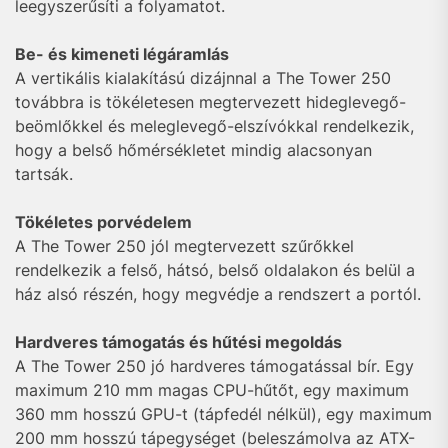
leegyszerűsíti a folyamatot.
Be- és kimeneti légáramlás
A vertikális kialakítású dizájnnal a The Tower 250
továbbra is tökéletesen megtervezett hideglevegő-
beömlőkkel és meleglevegő-elszívókkal rendelkezik,
hogy a belső hőmérsékletet mindig alacsonyan
tartsák.
Tökéletes porvédelem
A The Tower 250 jól megtervezett szűrőkkel
rendelkezik a felső, hátsó, belső oldalakon és belül a
ház alsó részén, hogy megvédje a rendszert a portól.
Hardveres támogatás és hűtési megoldás
A The Tower 250 jó hardveres támogatással bír. Egy
maximum 210 mm magas CPU-hűtőt, egy maximum
360 mm hosszú GPU-t (tápfedél nélkül), egy maximum
200 mm hosszú tápegységet (beleszámolva az ATX-