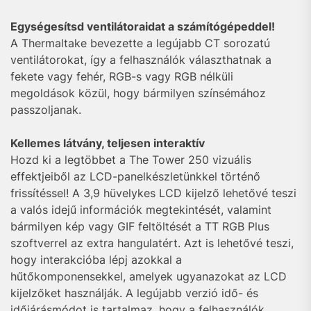
Egységesítsd ventilátoraidat a számítógépeddel!
A Thermaltake bevezette a legújabb CT sorozatú
ventilátorokat, így a felhasználók választhatnak a
fekete vagy fehér, RGB-s vagy RGB nélküli
megoldások közül, hogy bármilyen színsémához
passzoljanak.
Kellemes látvány, teljesen interaktív
Hozd ki a legtöbbet a The Tower 250 vizuális
effektjeiből az LCD-panelkészletünkkel történő
frissítéssel! A 3,9 hüvelykes LCD kijelző lehetővé teszi
a valós idejű információk megtekintését, valamint
bármilyen kép vagy GIF feltöltését a TT RGB Plus
szoftverrel az extra hangulatért. Azt is lehetővé teszi,
hogy interakcióba lépj azokkal a
hűtőkomponensekkel, amelyek ugyanazokat az LCD
kijelzőket használják. A legújabb verzió idő- és
időjárásmódot is tartalmaz, hogy a felhasználók