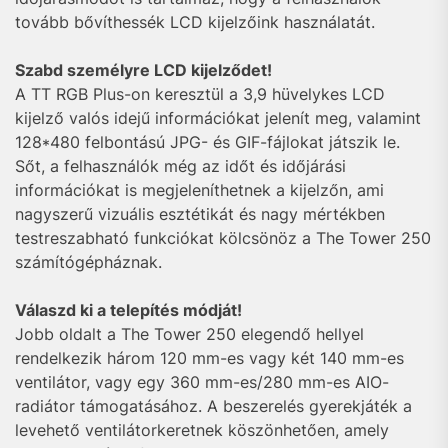
tovább bővíthessék LCD kijelzőink használatát.
Szabd személyre LCD kijelződet!
A TT RGB Plus-on keresztül a 3,9 hüvelykes LCD
kijelző valós idejű információkat jelenít meg, valamint
128*480 felbontású JPG- és GIF-fájlokat játszik le.
Sőt, a felhasználók még az időt és időjárási
információkat is megjeleníthetnek a kijelzőn, ami
nagyszerű vizuális esztétikát és nagy mértékben
testreszabható funkciókat kölcsönöz a The Tower 250
számítógépháznak.
Válaszd ki a telepítés módját!
Jobb oldalt a The Tower 250 elegendő hellyel
rendelkezik három 120 mm-es vagy két 140 mm-es
ventilátor, vagy egy 360 mm-es/280 mm-es AIO-
radiátor támogatásához. A beszerelés gyerekjáték a
levehető ventilátorkeretnek köszönhetően, amely