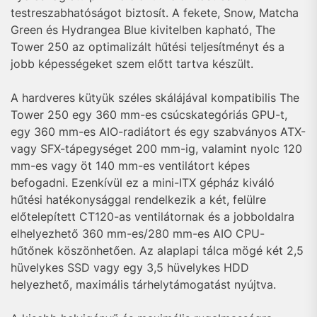
testreszabhatóságot biztosít. A fekete, Snow, Matcha
Green és Hydrangea Blue kivitelben kapható, The
Tower 250 az optimalizált hűtési teljesítményt és a
jobb képességeket szem előtt tartva készült.
A hardveres kütyük széles skálájával kompatibilis The
Tower 250 egy 360 mm-es csúcskategóriás GPU-t,
egy 360 mm-es AIO-radiátort és egy szabványos ATX-
vagy SFX-tápegységet 200 mm-ig, valamint nyolc 120
mm-es vagy öt 140 mm-es ventilátort képes
befogadni. Ezenkívül ez a mini-ITX gépház kiváló
hűtési hatékonysággal rendelkezik a két, felülre
előtelepített CT120-as ventilátornak és a jobboldalra
elhelyezhető 360 mm-es/280 mm-es AIO CPU-
hűtőnek köszönhetően. Az alaplapi tálca mögé két 2,5
hüvelykes SSD vagy egy 3,5 hüvelykes HDD
helyezhető, maximális tárhelytámogatást nyújtva.