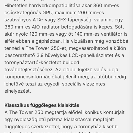
Hihetetlen hardverkompatibilitása akár 360 mm-es
csúcskategóriás GPU, maximum 200 mm-es
szabványos ATX- vagy SFX-tápegység, valamint egy
360 mm-es AIO-radiátor befogadására is képes. Sőt,
akár nyolc 120 mm-es vagy öt 140 mm-es ventilátor is
elfér ebben a gépházban. Ha vizuálisan még vonzóbbá
tennéd a The Tower 250-et, megvásárolhatod a külön
beszerezhető 3,9 hüvelykes LCD-panelkészletet és a
toronyháztartó-készletet builded
továbbfejlesztéséhez. Az előbbi kijelző valós idejű
komponensinformációkat jelenít meg, az utóbbi pedig
lehetővé teszi az egyedi, speciális vízszintes
elhelyezést.
Klasszikus függőleges kialakítás
A The Tower 250 megtartja elődei ikonikus kontúrjait
egy nyolcszögletű prizma kialakítással megfejelt
függőleges szerkezettel, hogy a toronyház kisebb