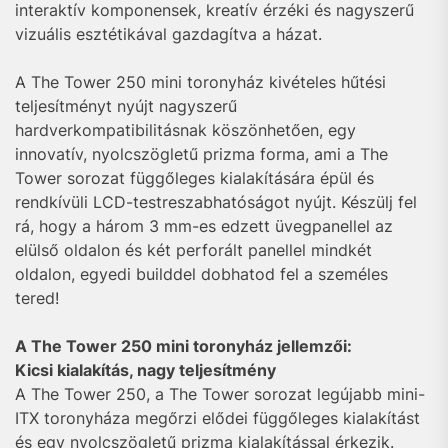
interaktív komponensek, kreatív érzéki és nagyszerű
vizuális esztétikával gazdagítva a házat.
A The Tower 250 mini toronyház kivételes hűtési
teljesítményt nyújt nagyszerű
hardverkompatibilitásnak köszönhetően, egy
innovatív, nyolcszögletű prizma forma, ami a The
Tower sorozat függőleges kialakítására épül és
rendkívüli LCD-testreszabhatóságot nyújt. Készülj fel
rá, hogy a három 3 mm-es edzett üvegpanellel az
elülső oldalon és két perforált panellel mindkét
oldalon, egyedi builddel dobhatod fel a személes
tered!
A The Tower 250 mini toronyház jellemzői:
Kicsi kialakítás, nagy teljesítmény
A The Tower 250, a The Tower sorozat legújabb mini-
ITX toronyháza megőrzi elődei függőleges kialakítást
és egy nyolcszögletű prizma kialakítással érkezik.