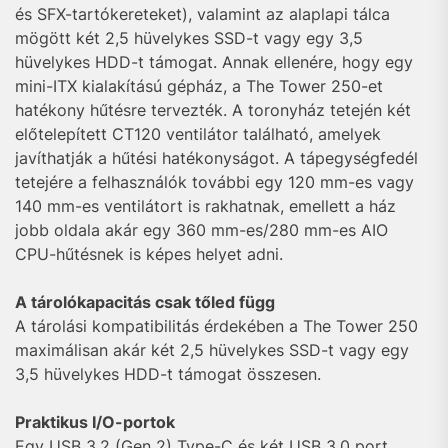
és SFX-tartókereteket), valamint az alaplapi tálca
mögött két 2,5 hüvelykes SSD-t vagy egy 3,5
hüvelykes HDD-t támogat. Annak ellenére, hogy egy
mini-ITX kialakítású gépház, a The Tower 250-et
hatékony hűtésre tervezték. A toronyház tetején két
előtelepített CT120 ventilátor található, amelyek
javíthatják a hűtési hatékonyságot. A tápegységfedél
tetejére a felhasználók további egy 120 mm-es vagy
140 mm-es ventilátort is rakhatnak, emellett a ház
jobb oldala akár egy 360 mm-es/280 mm-es AIO
CPU-hűtésnek is képes helyet adni.
A tárolókapacitás csak tőled függ
A tárolási kompatibilitás érdekében a The Tower 250
maximálisan akár két 2,5 hüvelykes SSD-t vagy egy
3,5 hüvelykes HDD-t támogat összesen.
Praktikus I/O-portok
Egy USB 3.2 (Gen 2) Type-C és két USB 3.0 port