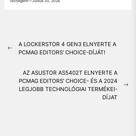
TechAgent
Június 30, 2026
Bejegyzés
A LOCKERSTOR 4 GEN3 ELNYERTE A
navigáció
Previous
PCMAG EDITORS’ CHOICE-DÍJÁT!
post:
AZ ASUSTOR AS5402T ELNYERTE A
PCMAG EDITORS’ CHOICE- ÉS A 2024
Ne
LEGJOBB TECHNOLÓGIAI TERMÉKEI-
pos
DÍJAT