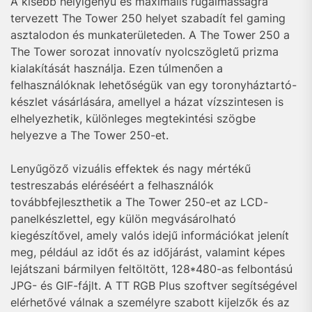
A kisebb helyigényű és maximális rugalmasságra
tervezett The Tower 250 helyet szabadít fel gaming
asztalodon és munkaterületeden. A The Tower 250 a
The Tower sorozat innovatív nyolcszögletű prizma
kialakítását használja. Ezen túlmenően a
felhasználóknak lehetőségük van egy toronyháztartó-
készlet vásárlására, amellyel a házat vízszintesen is
elhelyezhetik, különleges megtekintési szögbe
helyezve a The Tower 250-et.
Lenyűgöző vizuális effektek és nagy mértékű
testreszabás eléréséért a felhasználók
továbbfejleszthetik a The Tower 250-et az LCD-
panelkészlettel, egy külön megvásárolható
kiegészítővel, amely valós idejű információkat jelenít
meg, például az időt és az időjárást, valamint képes
lejátszani bármilyen feltöltött, 128*480-as felbontású
JPG- és GIF-fájlt. A TT RGB Plus szoftver segítségével
elérhetővé válnak a személyre szabott kijelzők és az