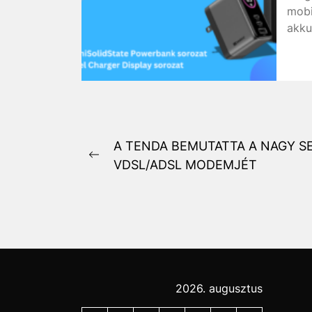
mobi
akku
Bejegyzés
A TENDA BEMUTATTA A NAGY S
Previous
VDSL/ADSL MODEMJÉT
navigáció
post:
2026. augusztus