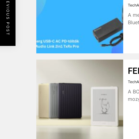
PREVIOUS POST
TechA
A me
Blue
FE
TechA
A BO
mozg