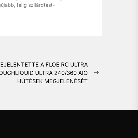
jabb, félig szilárdtest-
EJELENTETTE A FLOE RC ULTRA
TOUGHLIQUID ULTRA 240/360 AIO
Next
HŰTÉSEK MEGJELENÉSÉT
post: