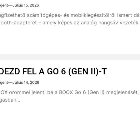
gent
Július 15, 2026
gfizethető számítógépes- és mobilkiegészítőiről ismert d
tooth-adapterét – amely képes az analóg hangsáv vezeték..
DEZD FEL A GO 6 (GEN II)-T
gent
Július 14, 2026
OX örömmel jelenti be a BOOX Go 6 (Gen II) megjelenését, 
ásban...