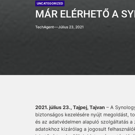
UNCATEGORIZED
MÁR ELÉRHETŐ A S
TechAgent
Július 23, 2021
2021. július 23., Tajpej, Tajvan
– A Synology
biztonságos kezelésére nyújt megoldást, t
és az adatvédelmen alapuló szolgáltatás a
adatokhoz kizárólag a jogosult felhasznál