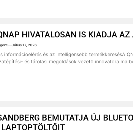
QNAP HIVATALOSAN IS KIADJA AZ 
gent
Július 17, 2026
s információelérés és az intelligensebb termékkeresésA QN
zatépítési- és tárolási megoldások vezető innovátora ma bej
SANDBERG BEMUTATJA ÚJ BLUET
 LAPTOPTÖLTŐIT