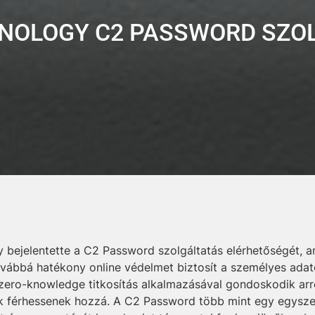
YNOLOGY C2 PASSWORD SZO
 bejelentette a C2 Password szolgáltatás elérhetőségét, am
ovábbá hatékony online védelmet biztosít a személyes ada
 zero-knowledge titkosítás alkalmazásával gondoskodik arr
ók férhessenek hozzá. A C2 Password több mint egy egyszer