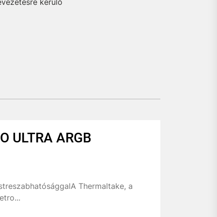
evezetésre kerülő
O ULTRA ARGB
estreszabhatósággalA Thermaltake, a
tro...