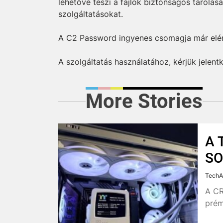
lehetővé teszi a fájlok biztonságos tárolás
szolgáltatásokat.
A C2 Password ingyenes csomagja már elé
A szolgáltatás használatához, kérjük jelen
More Stories
A 
SO
TechA
A CR
prém