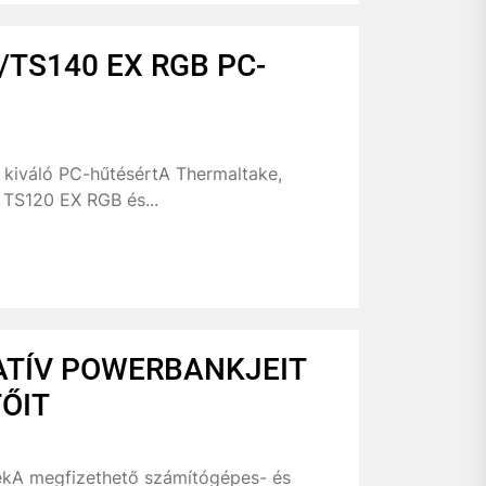
/TS140 EX RGB PC-
 kiváló PC-hűtésértA Thermaltake,
TS120 EX RGB és...
ATÍV POWERBANKJEIT
ŐIT
ejekA megfizethető számítógépes- és