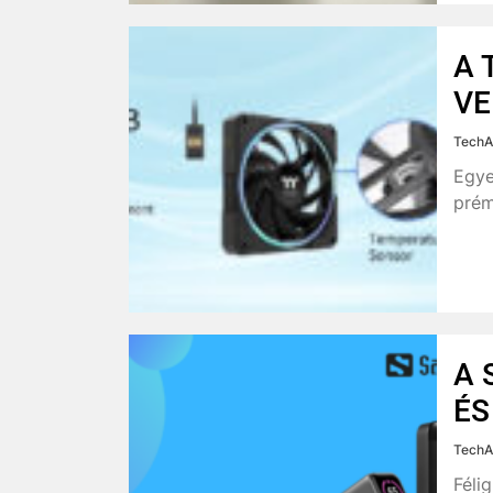
A 
VE
TechA
Egye
prém
A 
ÉS
TechA
Féli