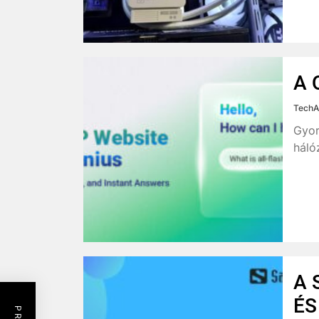
A 
TechA
Gyor
háló
A 
ÉS