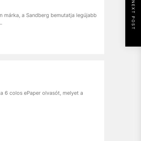
NEXT POST
án márka, a Sandberg bemutatja legújabb
.
a 6 colos ePaper olvasót, melyet a