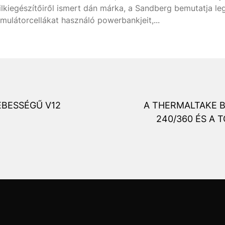
lkiegészítőiről ismert dán márka, a Sandberg bemutatja legú
mulátorcellákat használó powerbankjeit,...
EBESSÉGŰ V12
A THERMALTAKE B
240/360 ÉS A 