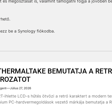
át és megosztását is, valamint támogatni fogja a jövőben b
rhető.
tkezz be a Synology fiókodba.
THERMALTAKE BEMUTATJA A RETR
ROZATOT
gent
Július 27, 2026
T-ihlette LCD-s hűtés ötvözi a retró karaktert a modern t
ium PC-hardvermegoldások vezető márkája bemutatja a Re