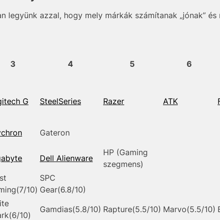
an legyünk azzal, hogy mely márkák számítanak „jónak” és 
3
4
5
6
itech G
SteelSeries
Razer
ATK
ychron
Gateron
HP (Gaming
gabyte
Dell Alienware
szegmens)
st
SPC
ming(7/10)
Gear(6.8/10)
ite
Gamdias(5.8/10)
Rapture(5.5/10)
Marvo(5.5/10)
rk(6/10)