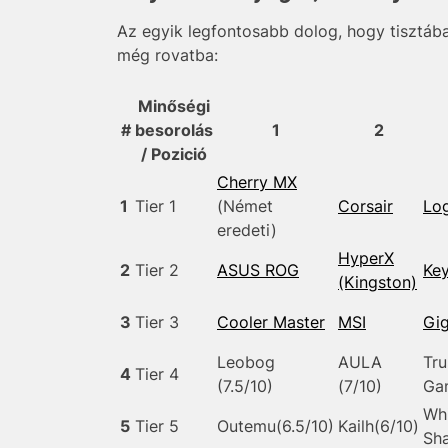
Az egyik legfontosabb dolog, hogy tisztáb
még rovatba:
Minőségi
#
besorolás
1
2
/ Pozició
Cherry MX
1
Tier 1
(Német
Corsair
Log
eredeti)
HyperX
2
Tier 2
ASUS ROG
Ke
(Kingston)
3
Tier 3
Cooler Master
MSI
Gi
Leobog
AULA
Tru
4
Tier 4
(7.5/10)
(7/10)
Ga
Wh
5
Tier 5
Outemu(6.5/10)
Kailh(6/10)
Sha