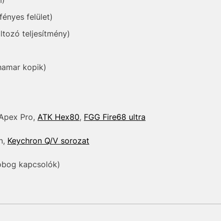
M)
ényes felület)
ltozó teljesítmény)
hamar kopik)
 Apex Pro,
ATK Hex80
,
FGG Fire68 ultra
n,
Keychron Q/V sorozat
obog kapcsolók)