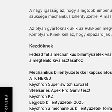
A nagy igazság az, hogy a legtöbb ember ak
szüksége mechanikus billentyűzetre. A más
Az olyan gyártóknak akik az RGB-ben megva
Komolyan. Kinek kell az, hogy elpazarolják 
Kezdőknek
Fedezd fel a mechanikus billentyűzetek vil
a megfelelő kiválasztásához
Mechanikus billentyűzetekkel kapcsolatos
ATK HEX80
Keychron Super switch sorozat
Steelseries Apex Pro Gen3 teszt
Keychron K2
Legjobb billentyűzetek 2025
Keychron a mechanikus billentyűzetek forr