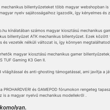
 mechanikus billentyűzeteket több magyar webshopban is t
 magyar nyelv sajátosságaihoz igazodik, így kényelmes és
hu kínálatában számos magyar kiosztású mechanikus gamer
us billentyűzet ATK mechanikus billentyűzet. Ezek között
es és vezeték nélküli változat is, így könnyen megtalálhato
érhetők magyar kiosztású mechanikus gamer billentyűzete
US TUF Gaming K3 Gen II.
ilágítással és anti-ghosting támogatással, ami javítja a j
, a PROHARDVER! és GAMEPOD fórumokon rengeteg tapasztal
tsz is a magyar nyelvű mechanikus modellekről .
 komolyan.