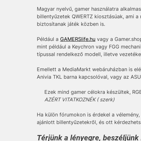
Magyar nyelvű, gamer használatra alkalmas
billentyűzetek QWERTZ kiosztásúak, ami a
biztosítanak játék közben is.
Például a
GAMERSlife.hu
vagy a Gamer.shop.
mint például a Keychron vagy FGG mechanik
típussal rendelkező modell, illetve vezeték
Emellett a MediaMarkt webáruházban is el
Anivia TKL barna kapcsolóval, vagy az AS
Ezek mind gamer célokra készültek, RGB v
AZÉRT VITATKOZNÉK ( szerk)
Ha külön fórumokon is érdekel a vélemény
ajánlott billentyűzetekről, és ott kérdezhe
Térjünk a lényegre, beszéljünk