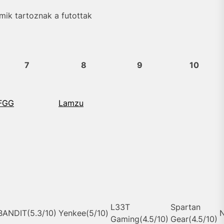
mik tartoznak a futottak
7
8
9
10
FGG
Lamzu
L33T
Spartan
BANDIT(5.3/10)
Yenkee(5/10)
N
Gaming(4.5/10)
Gear(4.5/10)