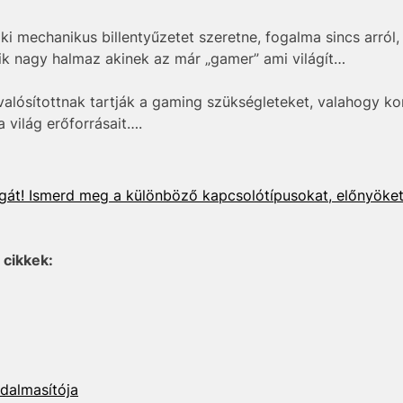
i mechanikus billentyűzetet szeretne, fogalma sincs arról,
ik nagy halmaz akinek az már „gamer” ami világít…
lósítottnak tartják a gaming szükségleteket, valahogy ko
a világ erőforrásait….
ágát! Ismerd meg a különböző kapcsolótípusokat, előnyöket
 cikkek:
adalmasítója