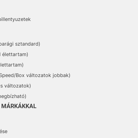
illentyuzetek
parági sztandard)
M élettartam)
lettartam)
, Speed/Box változatok jobbak)
is változatok)
megbízható)
B MÁRKÁKKAL
zése