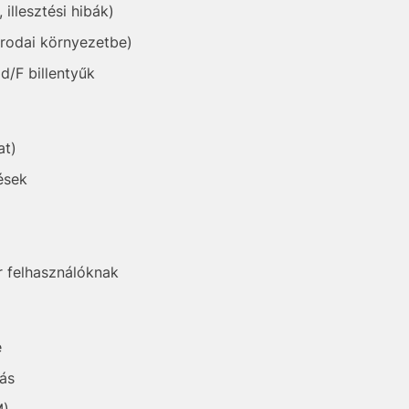
illesztési hibák)
rodai környezetbe)
/F billentyűk
at)
ések
 felhasználóknak
e
tás