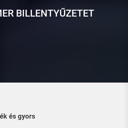
ER BILLENTYŰZETET
ék és gyors