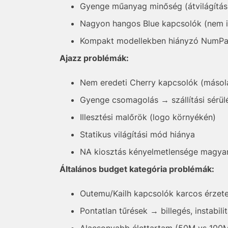
Gyenge műanyag minőség (átvilágítás, 
Nagyon hangos Blue kapcsolók (nem i
Kompakt modellekben hiányzó NumPad
Ajazz problémák:
Nem eredeti Cherry kapcsolók (másol
Gyenge csomagolás → szállítási sérül
Illesztési malőrök (logo környékén)
Statikus világítási mód hiánya
NA kiosztás kényelmetlensége magyar
Általános budget kategória problémák:
Outemu/Kailh kapcsolók karcos érzet
Pontatlan tűrések → billegés, instabili