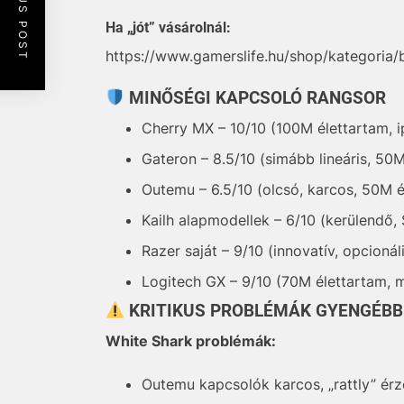
PREVIOUS POST
Ha „jót” vásárolnál:
https://www.gamerslife.hu/shop/kategoria/b
MINŐSÉGI KAPCSOLÓ RANGSOR
Cherry MX – 10/10 (100M élettartam, i
Gateron – 8.5/10 (simább lineáris, 50
Outemu – 6.5/10 (olcsó, karcos, 50M é
Kailh alapmodellek – 6/10 (kerülendő
Razer saját – 9/10 (innovatív, opcionál
Logitech GX – 9/10 (70M élettartam, 
KRITIKUS PROBLÉMÁK GYENGÉB
White Shark problémák:
Outemu kapcsolók karcos, „rattly” ér