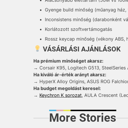
Alacsonyabb élettartam (50M vs 100
Gyenge build minőség (műanyag ház, f
Inconsistens minőség (darabonként vá
Korlátozott szoftvertámogatás
Rossz keycap minőség (vékony ABS, 
VÁSÁRLÁSI AJÁNLÁSOK
Ha prémium minőséget akarsz:
→ Corsair K95, Logitech G513, SteelSeries
Ha kiváló ár-érték arányt akarsz:
→ HyperX Alloy Origins, ASUS ROG Falchio
Ha budget megoldást keresel:
→
Keychron K sorozat
, AULA Crescent (Le
More Stories