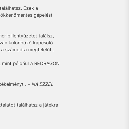
alálhatsz. Ezek a
 zökkenőmentes gépelést
 billentyűzetet találsz,
 van különböző kapcsoló
d a számodra megfelelőt .
k, mint például a REDRAGON
átékélményt . –
NA EZZEL
atot találhatsz a játékra