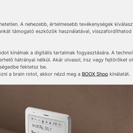
lhetetlen. A nehezebb, értelmesebb tevékenységek kiválasz
unkát támogató eszközök használatával, visszafordíthatod a
ot kínálnak a digitális tartalmak fogyasztására. A techno
helő hátrányai nélkül. Akár olvasol, írsz vagy fejtörőket
zségedbe fektetsz be.
őzni a brain rotot, akkor nézd meg a
BOOX Shop
kínálatát.