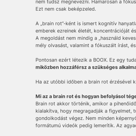
nem tudsz megnevezni. Hamarosan a fókusz
Ezt nem csak beképzeled.
A „brain rot”-ként is ismert kognitív hanya
emberek ezreinek életét, koncentrációját és 
A megoldást nem mindig a „használd keveseb
mély olvasást, valamint a fókuszált írást, é
Pontosan ezért létezik a BOOX. Ez egy tud
miközben hozzáférsz a szükséges alkalm
Ha az utóbbi időben a brain rot érzésével kü
Mi az a brain rot és hogyan befolyásol tég
Brain rot akkor történik, amikor a pihenő
kialakítva, hogy megragadják a figyelmet, 
gondolkodást végez. Nem minden képernyőid
formátumú videók pedig lemerítik. Az agya