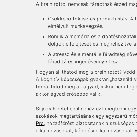
A brain rottól nemcsak fáradtnak érzed ma
Csökkenő fókusz és produktivitás: A f
elmélyült munkavégzés.
Romlik a memória és a döntéshozatali 
dolgok elfelejtését és megnehezítve a
A stressz és a mentális fáradtság növ
fáradttá és ingerlékennyé tesz.
Hogyan állíthatod meg a brain rotot? Vedd v
A kognitív képességek gyakran „használd 
tornáztatod meg az agyad, akkor nem fogod
akkor agyad erősebbé válik.
Sajnos hihetetlenül nehéz ezt megtenni egy 
szokások megtartásának egy egyszerű módj
Pro
, hozzáférést biztosítanak a szükséges 
alkalmazásokat, kódolási alkalmazásokat 