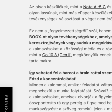
Az olyan készülékek, mint a
Note Air5 C
és 
olyan lassúnak, mint más ePaper készülékek
tevékenységek választását a véget nem érő
Ez nem a „fegyelmezettségről” szól, hanem 
BOOX-ot olyan tevékenységekhez, amelyek 
keresztrejtvények vagy sudoku megoldásá
alkalmazásokat a közösségi média és a röv
mint a
Go 10.3 (Gen II)
megkönnyítik ennek a
tartalmakra.
Így veheted fel a harcot a brain rottal 
Edzd a koncentrációdat!
Minden alkalommal, amikor feladatot váltas
megnehezíti a munka folytatását. Szóval? Ha
alkalmazásokat, amelyek elvonják a figyelm
összpontosíts rá egy percig a figyelmed he
munkavégzést: a szöveg remekül jelenik meg