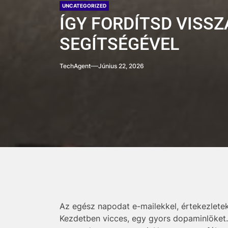
UNCATEGORIZED
ÍGY FORDÍTSD VISS
SEGÍTSÉGÉVEL
TechAgent
Június 22, 2026
Az egész napodat e-mailekkel, értekezletekk
Kezdetben vicces, egy gyors dopaminlöket. 