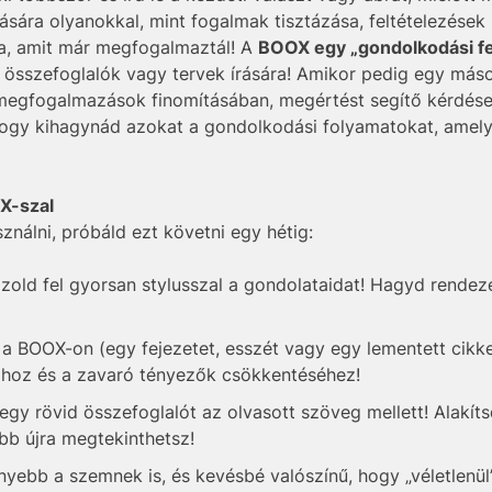
sára olyanokkal, mint fogalmak tisztázása, feltételezések
sa, amit már megfogalmaztál! A
BOOX egy „gondolkodási fe
t összefoglalók vagy tervek írására! Amikor pedig egy máso
 megfogalmazások finomításában, megértést segítő kérdése
 hogy kihagynád azokat a gondolkodási folyamatokat, amely
OX-szal
nálni, próbáld ezt követni egy hétig:
zold fel gyorsan stylusszal a gondolataidat! Hagyd rendeze
 a BOOX-on (egy fejezetet, esszét vagy egy lementett cikk
sához és a zavaró tényezők csökkentéséhez!
egy rövid összefoglalót az olvasott szöveg mellett! Alakít
őbb újra megtekinthetsz!
yebb a szemnek is, és kevésbé valószínű, hogy „véletlenül