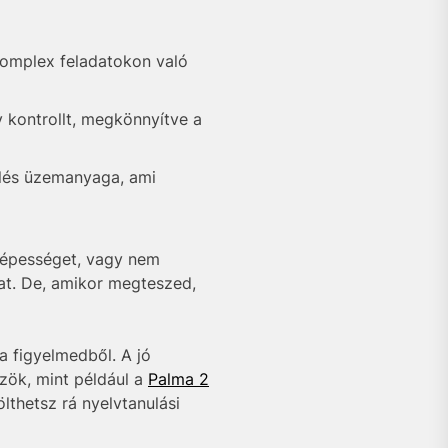
komplex feladatokon való
 kontrollt, megkönnyítve a
elés üzemanyaga, ami
képességet, vagy nem
at. De, amikor megteszed,
a figyelmedből. A jó
zök, mint például a
Palma 2
lthetsz rá nyelvtanulási