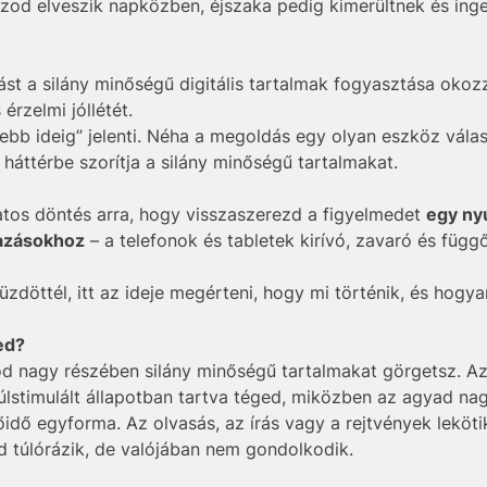
od elveszik napközben, éjszaka pedig kimerültnek és ing
tlást a silány minőségű digitális tartalmak fogyasztása oko
érzelmi jóllétét.
b ideig” jelenti. Néha a megoldás egy olyan eszköz válasz
s háttérbe szorítja a silány minőségű tartalmakat.
atos döntés arra, hogy visszaszerezd a figyelmedet
egy ny
azásokhoz
– a telefonok és tabletek kirívó, zavaró és függ
zdöttél, itt az ideje megérteni, hogy mi történik, és hogyan
ed?
időd nagy részében silány minőségű tartalmakat görgetsz. 
túlstimulált állapotban tartva téged, miközben az agyad n
ő egyforma. Az olvasás, az írás vagy a rejtvények lekötik
d túlórázik, de valójában nem gondolkodik.