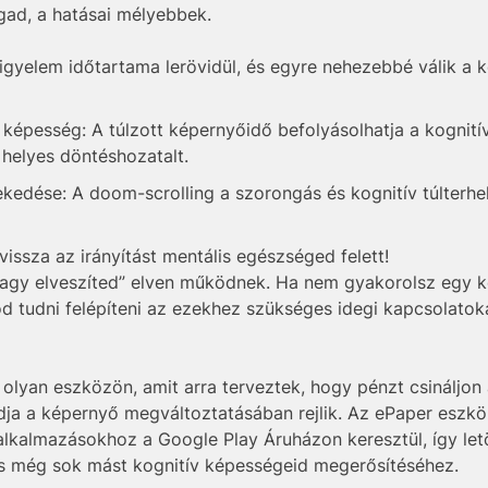
gad, a hatásai mélyebbek.
igyelem időtartama lerövidül, és egyre nehezebbé válik a 
képesség: A túlzott képernyőidő befolyásolhatja a kognitív
 helyes döntéshozatalt.
ekedése: A doom-scrolling a szorongás és kognitív túlterh
issza az irányítást mentális egészséged felett!
vagy elveszíted” elven működnek. Ha nem gyakorolsz egy 
 tudni felépíteni az ezekhez szükséges idegi kapcsolatok
olyan eszközön, amit arra terveztek, hogy pénzt csináljon 
a a képernyő megváltoztatásában rejlik. Az ePaper eszkö
alkalmazásokhoz a Google Play Áruházon keresztül, így letö
és még sok mást kognitív képességeid megerősítéséhez.