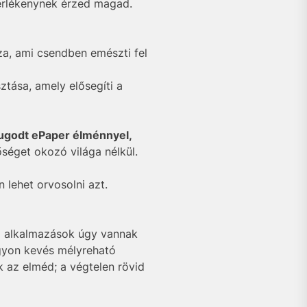
erlékenynek érzed magad.
zza, ami csendben emészti fel
tása, amely elősegíti a
ugodt ePaper élménnyel,
őséget okozó világa nélkül.
 lehet orvosolni azt.
Az alkalmazások úgy vannak
agyon kevés mélyreható
 az elméd; a végtelen rövid