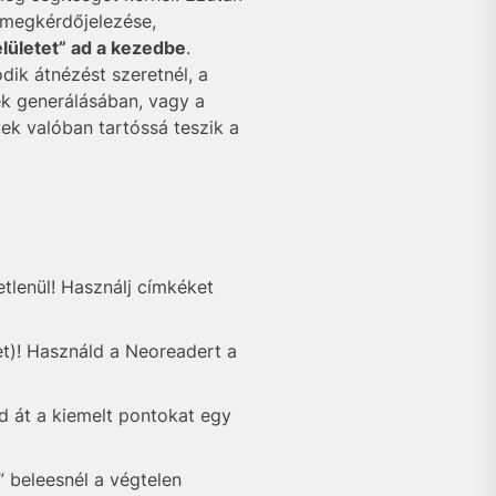
 megkérdőjelezése,
lületet” ad a kezedbe
.
dik átnézést szeretnél, a
k generálásában, vagy a
ek valóban tartóssá teszik a
tlenül! Használj címkéket
et)! Használd a Neoreadert a
sd át a kiemelt pontokat egy
” beleesnél a végtelen