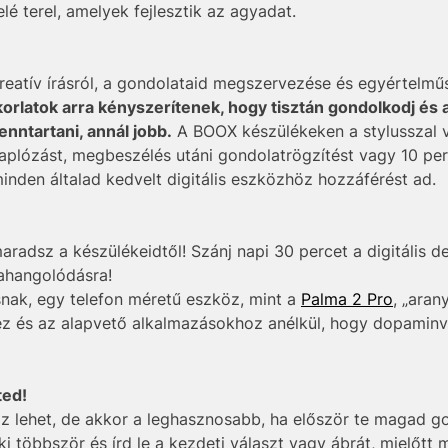
 terel, amelyek fejlesztik az agyadat.
reatív írásról, a gondolataid megszervezése és egyértelműs
orlatok arra kényszerítenek, hogy tisztán gondolkodj és 
enntartani, annál jobb.
A BOOX készülékeken a stylusszal v
naplózást, megbeszélés utáni gondolatrögzítést vagy 10 perc
inden általad kedvelt digitális eszközhöz hozzáférést ad.
aradsz a készülékeidtől! Szánj napi 30 percet a digitális de
rahangolódásra!
lisnak, egy telefon méretű eszköz, mint a
Palma 2 Pro
, „aran
z és az alapvető alkalmazásokhoz anélkül, hogy dopaminv
ted!
z lehet, de akkor a leghasznosabb, ha először te magad g
i többször és írd le a kezdeti választ vagy ábrát, mielőtt 