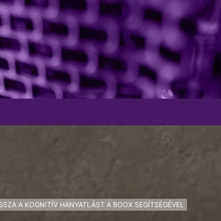
ISSZA A KOGNITÍV HANYATLÁST A BOOX SEGÍTSÉGÉVEL