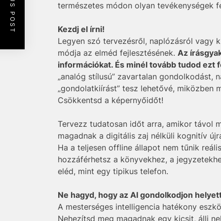
PREVIOUS POST
természetes módon olyan tevékenységek felé
Kezdj el írni!
Legyen szó tervezésről, naplózásról vagy k
módja az elméd fejlesztésének.
Az írásgyak
információkat. És minél tovább tudod ezt f
„analóg stílusú” zavartalan gondolkodást, 
„gondolatkiírást” tesz lehetővé, miközben m
Csökkentsd a képernyőidőt!
Tervezz tudatosan időt arra, amikor távol m
magadnak a digitális zaj nélküli kognitív új
Ha a teljesen offline állapot nem tűnik reá
hozzáférhetsz a könyvekhez, a jegyzetekhe
eléd, mint egy tipikus telefon.
Ne hagyd, hogy az AI gondolkodjon helyet
A mesterséges intelligencia hatékony eszkö
Nehezítsd meg magadnak egy kicsit, állj nek