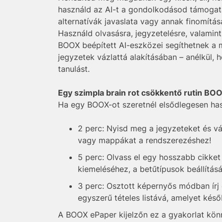
használd az AI-t a gondolkodásod támogatá
alternatívák javaslata vagy annak finomítá
Használd olvasásra, jegyzetelésre, valamin
BOOX beépített AI-eszközei segíthetnek a
jegyzetek vázlattá alakításában – anélkül,
tanulást.
Egy szimpla brain rot csökkentő rutin BO
Ha egy BOOX-ot szeretnél elsődlegesen hasz
2 perc: Nyisd meg a jegyzeteket és vá
vagy mappákat a rendszerezéshez!
5 perc: Olvass el egy hosszabb cikket
kiemeléséhez, a betűtípusok beállítá
3 perc: Osztott képernyős módban írj 
egyszerű tételes listává, amelyet kés
A BOOX ePaper kijelzőn ez a gyakorlat könn