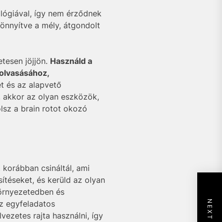
lógiával, így nem érződnek
önnyítve a mély, átgondolt
tesen jöjjön.
Használd a
 olvasásához,
t és az alapvető
, akkor az olyan eszközök,
lsz a brain rotot okozó
 korábban csináltál, ami
ítéseket, és kerüld az olyan
környezetedben és
az egyfeladatos
ezetes rajta használni, így