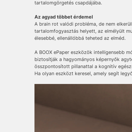
tartalomgörgetés csapdájába.
Az agyad többet érdemel
A brain rot valódi probléma, de nem elkerü
tartalomfogyasztás helyett, az elmélyült m
élesebbé, ellenállóbbá teheted az elméd.
A BOOX ePaper eszközök intelligensebb mód
biztosítják a hagyományos képernyők agyter
összpontosított pillanattal a kognitív egés
Ha olyan eszközt keresel, amely segít legy