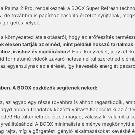
a Palma 2 Pro, rendelkeznek a BOOX Super Refresh techno
, de továbbra is papírhoz hasonló érzetet nyújtanak, megk
 görgetés helyett.
a környezeted átalakításáról, hogy az erőfeszítés természe
élesen tartják az elméd, mint például hosszú tartalmak
hoz, íráshoz és naplóíráshoz!
Ha a könyveket, jegyzeteke
id formátumú videók zavaró hatása nélkül szeretnéd elérni
z egyensúlynak az elérését, így kevesebb energiát pazaro
szemben. A BOOX eszközök segítenek neked:
z, az agyad egy része továbbra is ahhoz ragaszkodik, amit
gyd abba a feladatok közötti váltást! Kapcsold ki az értes
edet! Ha túlterheltnek érzed magad, válassz ki valamit a 
lyreállításához! A BOOX minimalista élménye megkönnyíti 
 rajta, míg a görgetést igénylő alkalmazásokat kevésbé élv