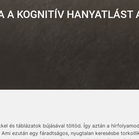
ZA A KOGNITÍV HANYATLÁST 
el és táblázatok bújásával töltöd. Így aztán a hírfolyamod
Ami ezután egy fáradtságos, nyugtalan keresésbe torkollik