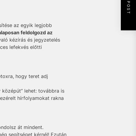
NEXT POST
ítése az egyik legjobb
alaposan feldolgozd az
aló kézírás és jegyzetelés
es lefekvés előtti
toxra, hogy teret adj
y középút” lehet: továbbra is
ezérelt hírfolyamokat rakna
ondolsz át mindent.
még segítséget kérnél! Ezután