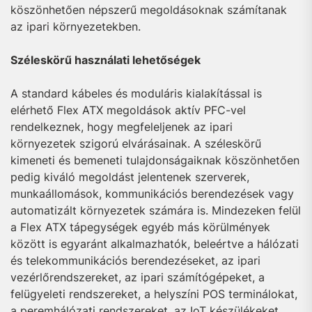
köszönhetően népszerű megoldásoknak számítanak
az ipari környezetekben.
Széleskörű használati lehetőségek
A standard kábeles és moduláris kialakítással is
elérhető Flex ATX megoldások aktív PFC-vel
rendelkeznek, hogy megfeleljenek az ipari
környezetek szigorú elvárásainak. A széleskörű
kimeneti és bemeneti tulajdonságaiknak köszönhetően
pedig kiváló megoldást jelentenek szerverek,
munkaállomások, kommunikációs berendezések vagy
automatizált környezetek számára is. Mindezeken felül
a Flex ATX tápegységek egyéb más körülmények
között is egyaránt alkalmazhatók, beleértve a hálózati
és telekommunikációs berendezéseket, az ipari
vezérlőrendszereket, az ipari számítógépeket, a
felügyeleti rendszereket, a helyszíni POS terminálokat,
a peremhálózati rendszereket, az IoT készülékeket,