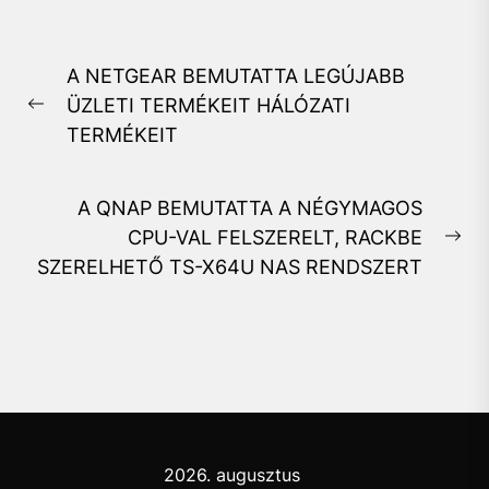
Bejegyzés
A NETGEAR BEMUTATTA LEGÚJABB
navigáció
ÜZLETI TERMÉKEIT HÁLÓZATI
Previous
TERMÉKEIT
post:
A QNAP BEMUTATTA A NÉGYMAGOS
CPU-VAL FELSZERELT, RACKBE
Ne
SZERELHETŐ TS-X64U NAS RENDSZERT
pos
2026. augusztus