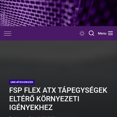
Skip
to
the
content
Menu
UNCATEGORIZED
FSP FLEX ATX TÁPEGYSÉGEK
ELTÉRŐ KÖRNYEZETI
IGÉNYEKHEZ