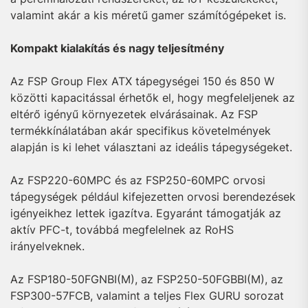
valamint akár a kis méretű gamer számítógépeket is.
Kompakt kialakítás és nagy teljesítmény
Az FSP Group Flex ATX tápegységei 150 és 850 W
közötti kapacitással érhetők el, hogy megfeleljenek az
eltérő igényű környezetek elvárásainak. Az FSP
termékkínálatában akár specifikus követelmények
alapján is ki lehet választani az ideális tápegységeket.
Az FSP220-60MPC és az FSP250-60MPC orvosi
tápegységek például kifejezetten orvosi berendezések
igényeikhez lettek igazítva. Egyaránt támogatják az
aktív PFC-t, továbbá megfelelnek az RoHS
irányelveknek.
Az FSP180-50FGNBI(M), az FSP250-50FGBBI(M), az
FSP300-57FCB, valamint a teljes Flex GURU sorozat