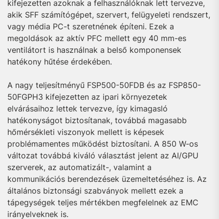
kifejezetten azoknak a felhasználóknak lett tervezve,
akik SFF számítógépet, szervert, felügyeleti rendszert,
vagy média PC-t szeretnének építeni. Ezek a
megoldások az aktív PFC mellett egy 40 mm-es
ventilátort is használnak a belső komponensek
hatékony hűtése érdekében.
A nagy teljesítményű FSP500-50FDB és az FSP850-
50FGPH3 kifejezetten az ipari környezetek
elvárásaihoz lettek tervezve, így kimagasló
hatékonyságot biztosítanak, továbbá magasabb
hőmérsékleti viszonyok mellett is képesek
problémamentes működést biztosítani. A 850 W-os
változat továbbá kiváló választást jelent az AI/GPU
szerverek, az automatizált-, valamint a
kommunikációs berendezések üzemeltetéséhez is. Az
általános biztonsági szabványok mellett ezek a
tápegységek teljes mértékben megfelelnek az EMC
irányelveknek is.