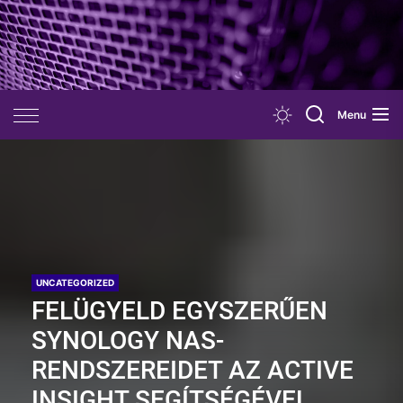
Skip
to
the
content
Menu
UNCATEGORIZED
FELÜGYELD EGYSZERŰEN
SYNOLOGY NAS-
RENDSZEREIDET AZ ACTIVE
INSIGHT SEGÍTSÉGÉVEL