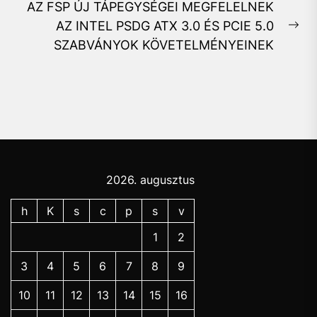
AZ FSP ÚJ TÁPEGYSÉGEI MEGFELELNEK
AZ INTEL PSDG ATX 3.0 ÉS PCIE 5.0
Ne
SZABVÁNYOK KÖVETELMÉNYEINEK
pos
2026. augusztus
h
K
s
c
p
s
v
1
2
3
4
5
6
7
8
9
10
11
12
13
14
15
16