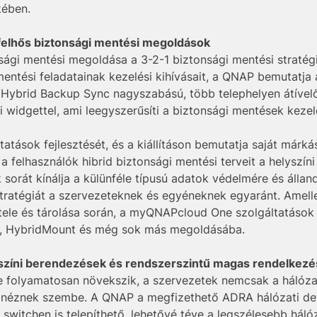
kében.
felhős biztonsági mentési megoldások
ági mentési megoldása a 3-2-1 biztonsági mentési stratég
ntési feladatainak kezelési kihívásait, a QNAP bemutatja
 Hybrid Backup Sync nagyszabású, több telephelyen átível
i widgettel, ami leegyszerűsíti a biztonsági mentések kezel
tatások fejlesztését, és a kiállításon bemutatja saját márk
e a felhasználók hibrid biztonsági mentési terveit a helysz
rát kínálja a külünféle típusú adatok védelmére és állan
tratégiát a szervezeteknek és egyéneknek egyaránt. Amelle
itele és tárolása során, a myQNAPcloud One szolgáltatások
r, HybridMount és még sok más megoldásába.
lyszíni berendezések és rendszerszintű magas rendelkezés
 folyamatosan növekszik, a szervezetek nemcsak a hálóza
l néznek szembe. A QNAP a megfizethető ADRA hálózati de
switchen is telepíthető, lehetővé téve a legszélesebb hálóz