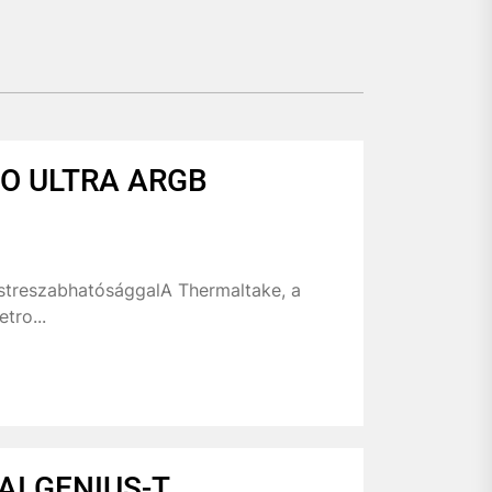
O ULTRA ARGB
estreszabhatósággalA Thermaltake, a
tro...
AI GENIUS-T