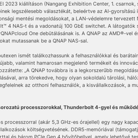
 2023 kiállításon (Nangang Exhibition Center, 1. csarnok,
k legszélesebb választékát, beleértve az AI-gyorsítású int
ztonsági mentési megoldásokat, a LAN-védelemre tervezett
lt™ 4 NAS-t és a vadonatúj 100 GbE switchet. A látogatók
a myQNAPcloud One debütálásának is. A QNAP az AMD®-vel és
sokat mutassanak be a QNAP NAS-sal.
texen ismét találkozhassunk a felhasználókkal és barátain
jabb, valamint hamarosan megjelenő termékeit és innováció
zzátette: „A QNAP továbbra is a legkorszerűbb megoldásoka
ásával, arra törekedve, hogy olyan sokoldalú tárolási, hálóz
felelnek az otthoni felhasználók, a kisvállalkozások, a mu
orozatú processzorokkal, Thunderbolt 4-gyel és működé
rocesszorral (akár 5,3 GHz-es órajellel) egy nagy kapaci
vállalkozások költségvetésének. DDR5-memóriával (támogat
ttal és három PCIe Gen 4 bővítőhellyel, amely lehetővé te