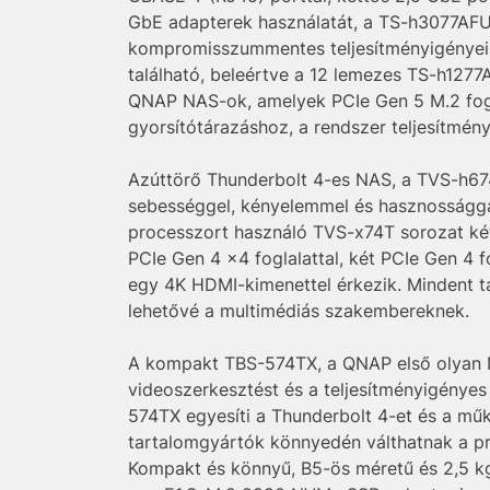
GbE adapterek használatát, a TS-h3077AFU 
kompromisszummentes teljesítményigényeine
található, beleértve a 12 lemezes TS-h127
QNAP NAS-ok, amelyek PCIe Gen 5 M.2 fog
gyorsítótárazáshoz, a rendszer teljesítmén
Azúttörő Thunderbolt 4-es NAS, a TVS-h674T 
sebességgel, kényelemmel és hasznossággal
processzort használó TVS-x74T sorozat két 
PCIe Gen 4 x4 foglalattal, két PCIe Gen 4 f
egy 4K HDMI-kimenettel érkezik. Mindent ta
lehetővé a multimédiás szakembereknek.
A kompakt TBS-574TX, a QNAP első olyan N
videoszerkesztést és a teljesítményigényes
574TX egyesíti a Thunderbolt 4-et és a mű
tartalomgyártók könnyedén válthatnak a p
Kompakt és könnyű, B5-ös méretű és 2,5 k