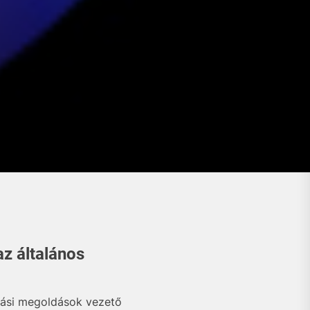
az általános
olási megoldások vezető