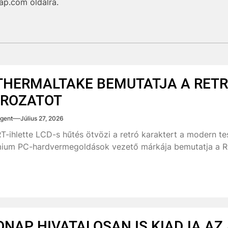
ap.com oldalra.
THERMALTAKE BEMUTATJA A RETR
ROZATOT
gent
Július 27, 2026
T-ihlette LCD-s hűtés ötvözi a retró karaktert a modern t
ium PC-hardvermegoldások vezető márkája bemutatja a Re
QNAP HIVATALOSAN IS KIADJA AZ 