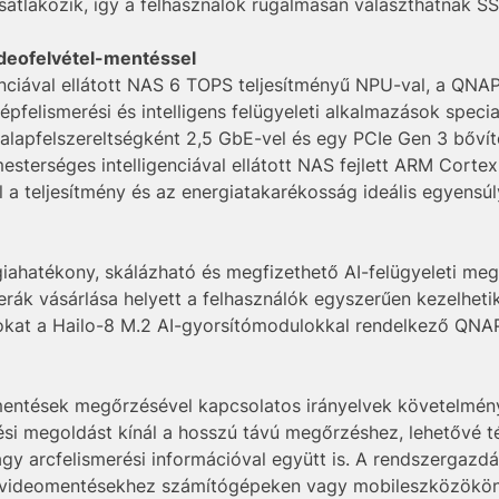
tlakozik, így a felhasználók rugalmasan választhatnak SS
videofelvétel-mentéssel
nciával ellátott NAS 6 TOPS teljesítményű NPU-val, a QNA
felismerési és intelligens felügyeleti alkalmazások specia
 alapfelszereltségként 2,5 GbE-vel és egy PCIe Gen 3 bővít
mesterséges intelligenciával ellátott NAS fejlett ARM Cor
a teljesítmény és az energiatakarékosság ideális egyensúl
ahatékony, skálázható és megfizethető AI-felügyeleti me
erák vásárlása helyett a felhasználók egyszerűen kezelheti
kat a Hailo-8 M.2 AI-gyorsítómodulokkal rendelkező QNAP 
 mentések megőrzésével kapcsolatos irányelvek követelmén
si megoldást kínál a hosszú távú megőrzéshez, lehetővé té
y arcfelismerési információval együtt is. A rendszergazdá
a videomentésekhez számítógépeken vagy mobileszközökö