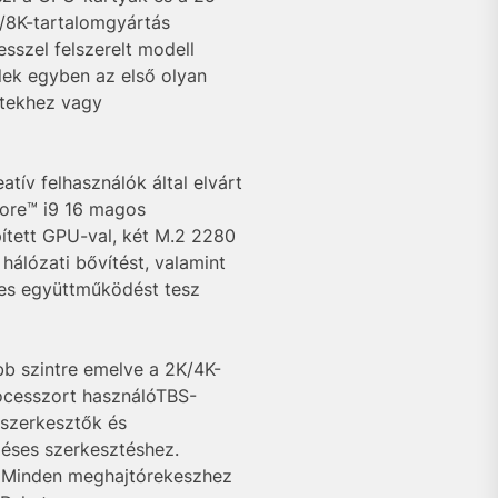
K/8K-tartalomgyártás
szel felszerelt modell
lek egyben az első olyan
etekhez vagy
tív felhasználók által elvárt
Core™ i9 16 magos
ített GPU-val, két M.2 2280
hálózati bővítést, valamint
tes együttműködést tesz
b szintre emelve a 2K/4K-
rocesszort használóTBS-
oszerkesztők és
éses szerkesztéshez.
. Minden meghajtórekeszhez