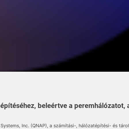
 kiépítéséhez, beleértve a peremhálózatot, 
 Systems, Inc. (QNAP), a számítási-, hálózatépítési- és tár