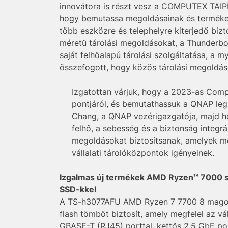
innovátora is részt vesz a COMPUTEX TAIPEI
hogy bemutassa megoldásainak és termékeine
több eszközre és telephelyre kiterjedő bi
méretű tárolási megoldásokat, a Thunderbo
saját felhőalapú tárolási szolgáltatása, 
összefogott, hogy közös tárolási megoldá
Izgatottan várjuk, hogy a 2023-as Compu
pontjáról, és bemutathassuk a QNAP legú
Chang, a QNAP vezérigazgatója, majd ho
felhő, a sebesség és a biztonság integrál
megoldásokat biztosítsanak, amelyek meg
vállalati tárolóközpontok igényeinek.
Izgalmas új termékek AMD Ryzen™ 7000 s
SSD-kkel
A TS-h3077AFU AMD Ryzen 7 7700 8 magos p
flash tömböt biztosít, amely megfelel az 
GBASE-T (RJ45) porttal, kettős 2,5 GbE por