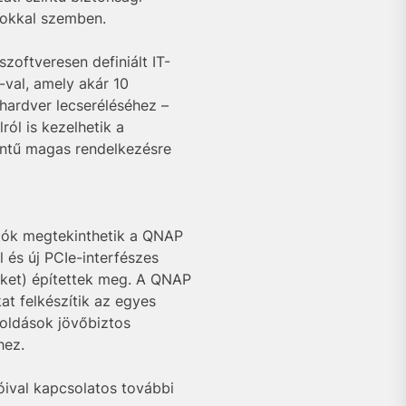
sokkal szemben.
oftveresen definiált IT-
-val, amely akár 10
hardver lecseréléséhez –
ról is kezelhetik a
intű magas rendelkezésre
tók megtekinthetik a QNAP
 és új PCIe-interfészes
ket) építettek meg. A QNAP
t felkészítik az egyes
oldások jövőbiztos
hez.
óival kapcsolatos további