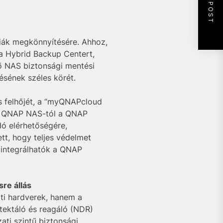
NEXT POST
iák megkönnyítésére. Ahhoz,
 a Hybrid Backup Centert,
ő NAS biztonsági mentési
ésének széles körét.
ás felhőjét, a “myQNAPcloud
íni QNAP NAS-tól a QNAP
dó elérhetőségére,
tt, hogy teljes védelmet
 integrálhatók a QNAP
re állás
ti hardverek, hanem a
tektáló és reagáló (NDR)
ati szintű biztonsági