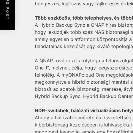
PREVIOUS POST
böngészés, lejátszás vagy fájlkeresés érde
Több eszközös, több telephelyes, és több
A Hybrid Backup Sync a QNAP híres biztons
hogy leküzdjék több száz NAS biztonsági me
amely egyetlen platformon központosítja a
feladatainak kezelését egy kiváló topológia
A QNAP továbbra is folytatja a felhőszolgál
One-t“, melynek célja, hogy leegyszerűsíts
felhőjéig. A myQNAPcloud One megoldások so
megkönnyítve a hibrid biztonsági mentési s
biztosít az adatok biztonsági mentése, átv
Hybrid Backup Sync, Hybrid Backup Cente
NDR-switchek, hálózati virtualizációs he
Ahogy a hálózatok mérete és összetettsége
kiberbiztonság kezelésében is kihívásokka
megoldást javasolja, amely egy hozzáférési 