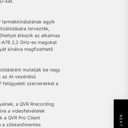
D-ket.
P termékkínálatának egyik
lizálódására tervezték,
őhellyel érkezik az alkalmas
tex-A76 2,2 GHz-es magokat
yát kínálva megfizethető
goldásként mutatják be nagy
k az AI-vezérlésű
felügyeleti szerverekkel a
yeinek, a QVR Rrecording
ve a videofelvételek
k a QVR Pro Client
n a zökkenőmentes