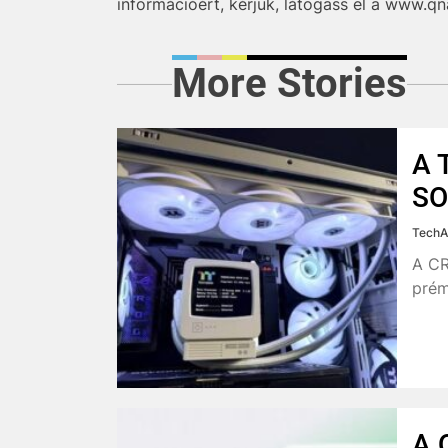
információért, kérjük, látogass el a www.qn
More Stories
A 
SO
TechA
A CR
prém
A 