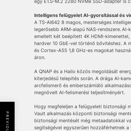
egy E1.S–M.2 2280 NVMe SSD-adapter is csa
Intelligens felügyelet AI-gyorsítással és 
A TS-AI642 8 magos, mesterséges intellige
legerősebb ARM-alapú NAS-rendszere. AI-kép
emellett két beépített 4K HDMI-kimenettel,
hardver 10 GbE-vel történő bővítéshez. A 
és Cortex-A55 1,8 GHz-es magokat használ 
áron.
A QNAP és a Hailo közös megoldását energi
kiterjedésű telepítés során. A drága AI-kam
arcfelismerő és emberszámláló alkalmazáso
megnövelt AI-felismerési teljesítményért.
Hogy megfeleljen a felügyeleti biztonsági
Vault alkalmazás központi biztonsági menté
biztonsági mentését még metaadatokkal vag
segítségével egyszerűen hozzáférhetnek 