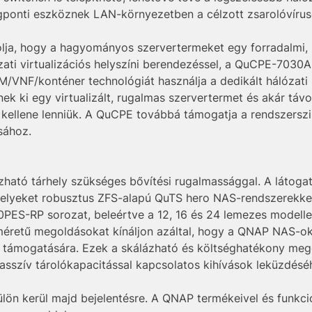
égponti eszköznek LAN-környezetben a célzott zsarolóvíru
ja, hogy a hagyományos szervertermeket egy forradalmi, sz
zati virtualizációs helyszíni berendezéssel, a QuCPE-7030A
M/VNF/konténer technológiát használja a dedikált hálózati 
k ki egy virtualizált, rugalmas szervertermet és akár távol
n kellene lenniük. A QuCPE továbbá támogatja a rendszersz
sához.
ható tárhely szükséges bővítési rugalmassággal. A látoga
melyeket robusztus ZFS-alapú QuTS hero NAS-rendszerekkel
ES-RP sorozat, beleértve a 12, 16 és 24 lemezes modelle
éretű megoldásokat kínáljon azáltal, hogy a QNAP NAS-oka
támogatására. Ezek a skálázható és költséghatékony meg
asszív tárolókapacitással kapcsolatos kihívások leküzdésé
külön kerül majd bejelentésre. A QNAP termékeivel és funkci