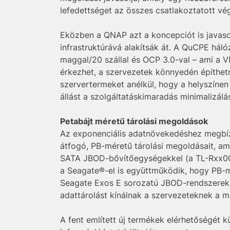
lefedettséget az összes csatlakoztatott v
Eközben a QNAP azt a koncepciót is javasol
infrastruktúrává alakítsák át. A QuCPE háló
maggal/20 szállal és OCP 3.0-val – ami a V
érkezhet, a szervezetek könnyedén építhetne
szervertermeket anélkül, hogy a helyszíne
állást a szolgáltatáskimaradás minimalizálá
Petabájt méretű tárolási megoldások
Az exponenciális adatnövekedéshez megbíz
átfogó, PB-méretű tárolási megoldásait, a
SATA JBOD-bővítőegységekkel (a TL-Rxx00P
a Seagate®-el is együttműködik, hogy PB-m
Seagate Exos E sorozatú JBOD-rendszerek 
adattárolást kínálnak a szervezeteknek a m
A fent említett új termékek elérhetőségét 