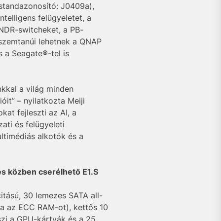
 standazonosító: J0409a),
elligens felügyeletet, a
 NDR-switcheket, a PB-
 szemtanúi lehetnek a QNAP
 a Seagate®-tel is
kkal a világ minden
it” – nyilatkozta Meiji
t fejleszti az AI, a
ati és felügyeleti
ltimédiás alkotók és a
s közben cserélhető E1.S
tású, 30 lemezes SATA all-
ja az ECC RAM-ot), kettős 10
szi a GPU-kártyák és a 25