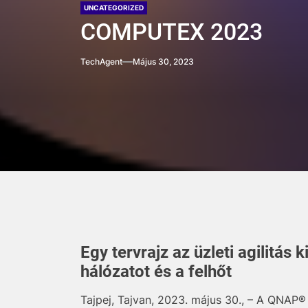
UNCATEGORIZED
COMPUTEX 2023
TechAgent
Május 30, 2023
Egy tervrajz az üzleti agilitás
hálózatot és a felhőt
Tajpej, Tajvan, 2023. május 30., – A QNAP®