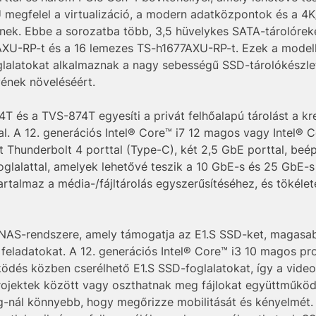
megfelel a virtualizáció, a modern adatközpontok és a 4
k. Ebbe a sorozatba több, 3,5 hüvelykes SATA-tárolórekes
7AXU-RP-t és a 16 lemezes TS-h1677AXU-RP-t. Ezek a model
lalatokat alkalmaznak a nagy sebességű SSD-tárolókészl
yének növeléséért.
és a TVS-874T egyesíti a privát felhőalapú tárolást a krea
. A 12. generációs Intel® Core™ i7 12 magos vagy Intel® 
Thunderbolt 4 porttal (Type-C), két 2,5 GbE porttal, beép
oglalattal, amelyek lehetővé teszik a 10 GbE-s és 25 GbE-s 
rtalmaz a média-/fájltárolás egyszerűsítéséhez, és tökéle
AS-rendszere, amely támogatja az E1.S SSD-ket, magasab
 feladatokat. A 12. generációs Intel® Core™ i3 10 magos p
ködés közben cserélhető E1.S SSD-foglalatokat, így a vide
rojektek között vagy oszthatnak meg fájlokat együttműköd
g-nál könnyebb, hogy megőrizze mobilitását és kényelmét