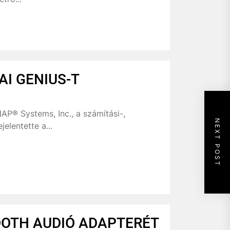
AI GENIUS-T
AP® Systems, Inc., a számítási-,
NEXT POST
elentette a...
OOTH AUDIÓ ADAPTERÉT