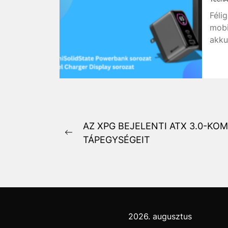
Féli
mobi
akku
Bejegyzés
AZ XPG BEJELENTI ATX 3.0-KOM
Previous
TÁPEGYSÉGEIT
navigáció
post:
2026. augusztus