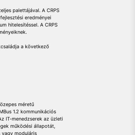
ljes palettájával. A CRPS
-fejlesztési eredményei
m hitelesítéssel. A CRPS
lményeiknek.
kcsaládja a következő
 közepes méretű
PMBus 1.2 kommunikációs
Az IT-menedzserek az üzleti
égek működési állapotát,
s vagy moduláris