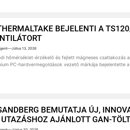
THERMALTAKE BEJELENTI A TS120
NTILÁTORT
gent
Július 13, 2026
di hőmérséklet-érzékelő és fejlett mágneses csatlakozás a
ium PC-hardvermegoldások vezető márkája bejelentette a 
SANDBERG BEMUTATJA ÚJ, INNOV
 UTAZÁSHOZ AJÁNLOTT GAN-TÖLT
gent
Június 30, 2026