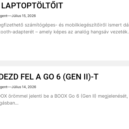
 LAPTOPTÖLTŐIT
gent
Július 15, 2026
gfizethető számítógépes- és mobilkiegészítőiről ismert d
tooth-adapterét – amely képes az analóg hangsáv vezeték..
DEZD FEL A GO 6 (GEN II)-T
gent
Július 14, 2026
OX örömmel jelenti be a BOOX Go 6 (Gen II) megjelenését, 
ásban...