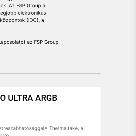
nek. Az FSP Group a
egjobb elektronikus
tközpontok (IDC), a
 kapcsolatot az FSP Group
O ULTRA ARGB
estreszabhatósággalA Thermaltake, a
tro...