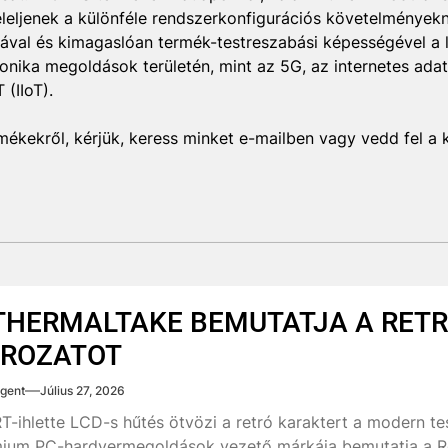
eleljenek a különféle rendszerkonfigurációs követelmények
ával és kimagaslóan termék-testreszabási képességével a l
onika megoldások területén, mint az 5G, az internetes ada
 (IIoT).
mékekről, kérjük, keress minket e-mailben vagy vedd fel a
THERMALTAKE BEMUTATJA A RETR
ROZATOT
gent
Július 27, 2026
T-ihlette LCD-s hűtés ötvözi a retró karaktert a modern t
ium PC-hardvermegoldások vezető márkája bemutatja a Re