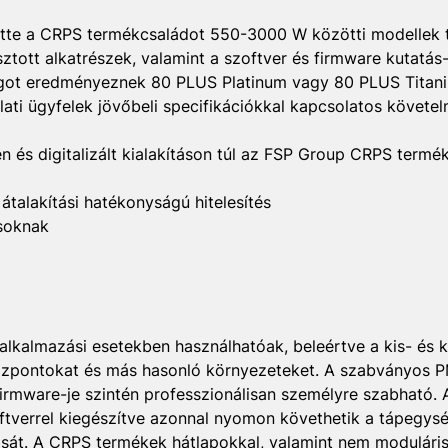
ette a CRPS termékcsaládot 550-3000 W közötti modellek te
sztott alkatrészek, valamint a szoftver és firmware kutatás
ot eredményeznek 80 PLUS Platinum vagy 80 PLUS Titaniu
lati ügyfelek jövőbeli specifikációkkal kapcsolatos követe
 és digitalizált kialakításon túl az FSP Group CRPS termé
talakítási hatékonyságú hitelesítés
ásoknak
lkalmazási esetekben használhatóak, beleértve a kis- és
központokat és más hasonló környezeteket. A szabványos 
irmware-je szintén professzionálisan személyre szabható. 
oftverrel kiegészítve azonnal nyomon követhetik a tápegys
itását. A CRPS termékek hátlapokkal, valamint nem modulári