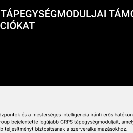
 TÁPEGYSÉGMODULJAI TÁMO
ÁCIÓKAT
özpontok és a mesterséges intelligencia iránti erős hatéko
roup bejelentette legújabb CRPS tápegységmoduljait, ame
bb teljesítményt biztosítsanak a szerveralkalmazásokhoz.