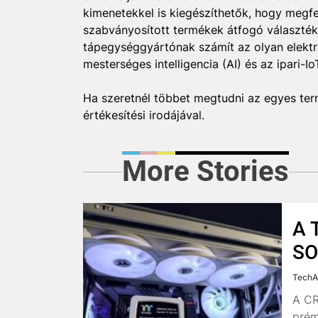
kimenetekkel is kiegészíthetők, hogy megf
szabványosított termékek átfogó választék
tápegységgyártónak számít az olyan elektr
mesterséges intelligencia (AI) és az ipari-IoT
Ha szeretnél többet megtudni az egyes ter
értékesítési irodájával.
More Stories
A 
SO
TechA
A CR
prém