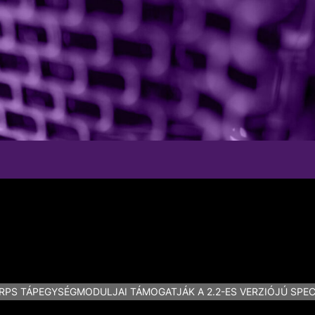
RPS TÁPEGYSÉGMODULJAI TÁMOGATJÁK A 2.2-ES VERZIÓJÚ SPEC