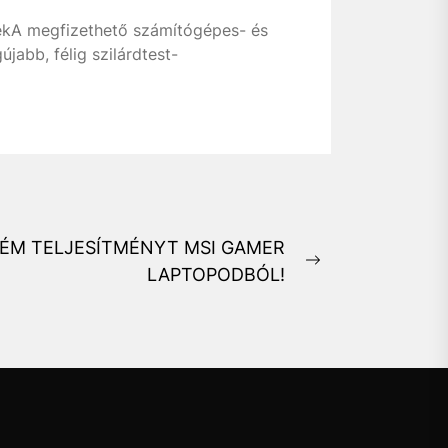
ejekA megfizethető számítógépes- és
jabb, félig szilárdtest-
TRÉM TELJESÍTMÉNYT MSI GAMER
Next
LAPTOPODBÓL!
post: