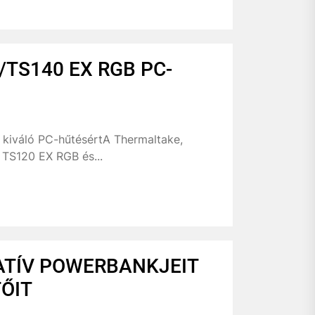
/TS140 EX RGB PC-
 kiváló PC-hűtésértA Thermaltake,
TS120 EX RGB és...
ATÍV POWERBANKJEIT
ŐIT