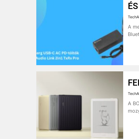
ÉS
TechA
A me
Blue
FE
TechA
A BO
mozg