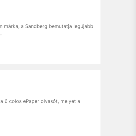
án márka, a Sandberg bemutatja legújabb
.
a 6 colos ePaper olvasót, melyet a