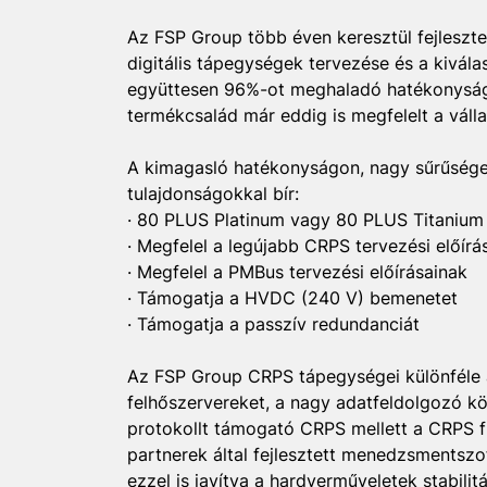
Az FSP Group több éven keresztül fejleszt
digitális tápegységek tervezése és a kivála
együttesen 96%-ot meghaladó hatékonyság
termékcsalád már eddig is megfelelt a válla
A kimagasló hatékonyságon, nagy sűrűségen
tulajdonságokkal bír:
· 80 PLUS Platinum vagy 80 PLUS Titanium á
· Megfelel a legújabb CRPS tervezési előír
· Megfelel a PMBus tervezési előírásainak
· Támogatja a HVDC (240 V) bemenetet
· Támogatja a passzív redundanciát
Az FSP Group CRPS tápegységei különféle a
felhőszervereket, a nagy adatfeldolgozó 
protokollt támogató CRPS mellett a CRPS f
partnerek által fejlesztett menedzsmentsz
ezzel is javítva a hardverműveletek stabil