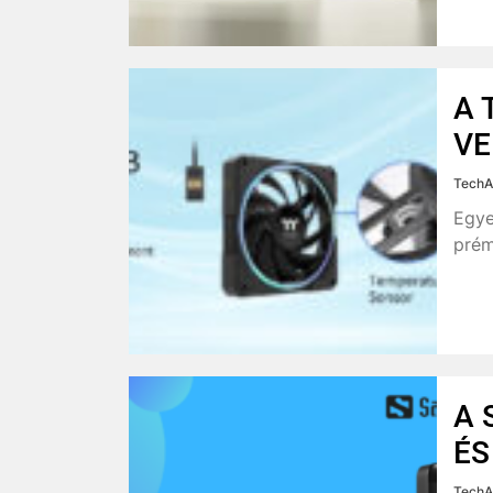
A 
VE
TechA
Egye
prém
A 
ÉS
TechA