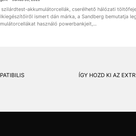
g szilárdtest-akkumulátorcellák, cserélhető hálózati töltőf
lkiegészítőiről ismert dán márka, a Sandberg bemutatja legú
mulátorcellákat használó powerbankjeit,...
PATIBILIS
ÍGY HOZD KI AZ EX