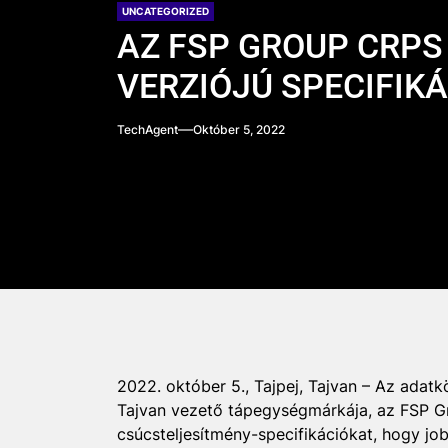
UNCATEGORIZED
AZ FSP GROUP CRPS
VERZIÓJÚ SPECIFIK
TechAgent
Október 5, 2022
2022. október 5., Tajpej, Tajvan – Az adatk
Tajvan vezető tápegységmárkája, az FSP G
csúcsteljesítmény-specifikációkat, hogy jo