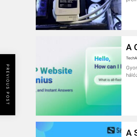
A 
TechA
PREVIOUS POST
Gyor
háló
A 