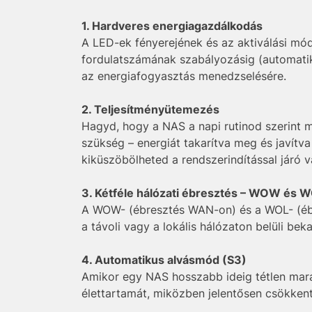
1. Hardveres energiagazdálkodás
A LED-ek fényerejének és az aktiválási módo
fordulatszámának szabályozásig (automati
az energiafogyasztás menedzselésére.
2. Teljesítményütemezés
Hagyd, hogy a NAS a napi rutinod szerint m
szükség – energiát takarítva meg és javít
kiküszöbölheted a rendszerindítással járó 
3. Kétféle hálózati ébresztés – WOW és 
A WOW- (ébresztés WAN-on) és a WOL- (éb
a távoli vagy a lokális hálózaton belüli be
4. Automatikus alvásmód (S3)
Amikor egy NAS hosszabb ideig tétlen ma
élettartamát, miközben jelentősen csökkent