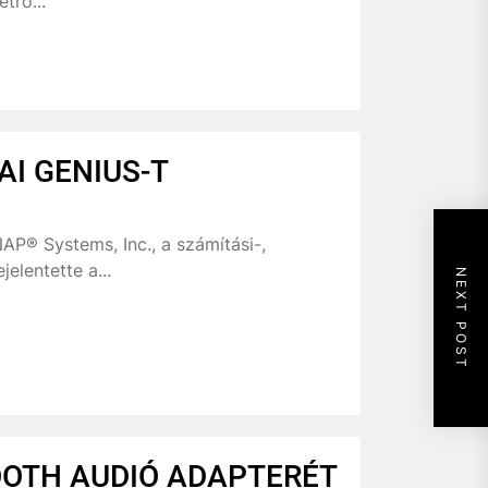
tro...
AI GENIUS-T
AP® Systems, Inc., a számítási-,
elentette a...
NEXT POST
OOTH AUDIÓ ADAPTERÉT