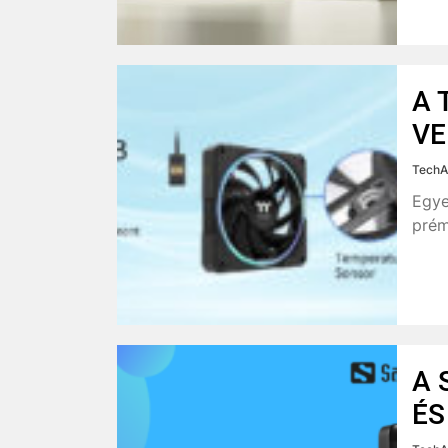
A 
VE
TechA
Egye
prém
A 
ÉS