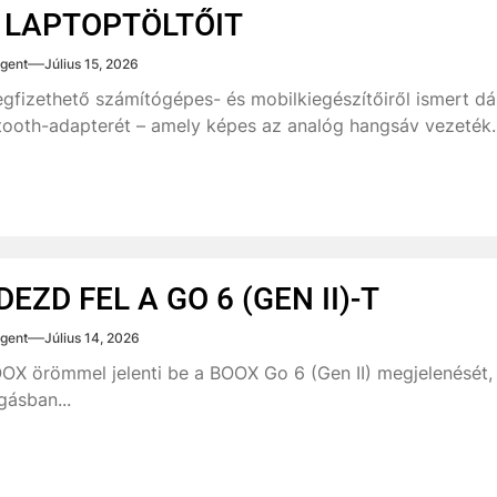
 LAPTOPTÖLTŐIT
gent
Július 15, 2026
gfizethető számítógépes- és mobilkiegészítőiről ismert d
tooth-adapterét – amely képes az analóg hangsáv vezeték..
DEZD FEL A GO 6 (GEN II)-T
gent
Július 14, 2026
OX örömmel jelenti be a BOOX Go 6 (Gen II) megjelenését, 
ásban...