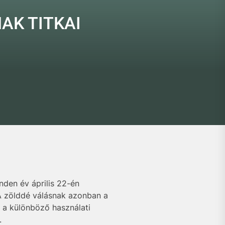
AK TITKAI
den év április 22-én
 A zölddé válásnak azonban a
 a különböző használati
.