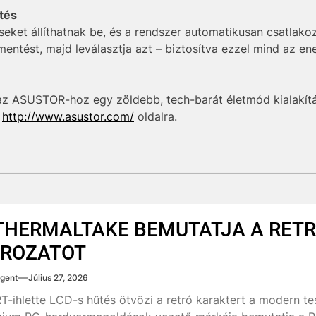
tés
ket állíthatnak be, és a rendszer automatikusan csatlakozt
 mentést, majd leválasztja azt – biztosítva ezzel mind az e
az ASUSTOR-hoz egy zöldebb, tech-barát életmód kialakít
a
http://www.asustor.com/
oldalra.
THERMALTAKE BEMUTATJA A RETR
ROZATOT
gent
Július 27, 2026
T-ihlette LCD-s hűtés ötvözi a retró karaktert a modern t