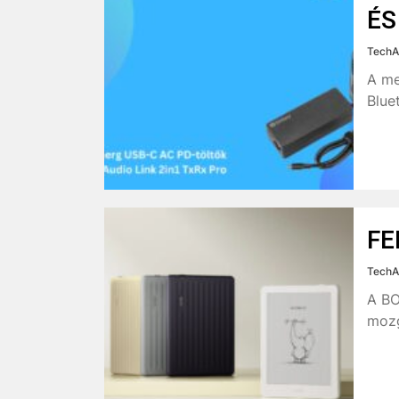
ÉS
TechA
A me
Blue
FE
TechA
A BO
mozg