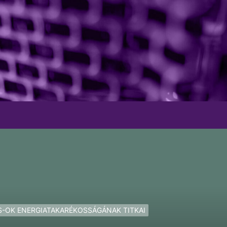
S-OK ENERGIATAKARÉKOSSÁGÁNAK TITKAI