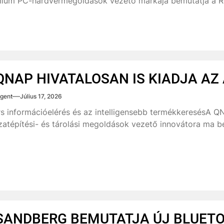
ium PC-hardvermegoldások vezető márkája bemutatja a Re
QNAP HIVATALOSAN IS KIADJA AZ 
gent
Július 17, 2026
s információelérés és az intelligensebb termékkeresésA QN
zatépítési- és tárolási megoldások vezető innovátora ma bej
SANDBERG BEMUTATJA ÚJ BLUET