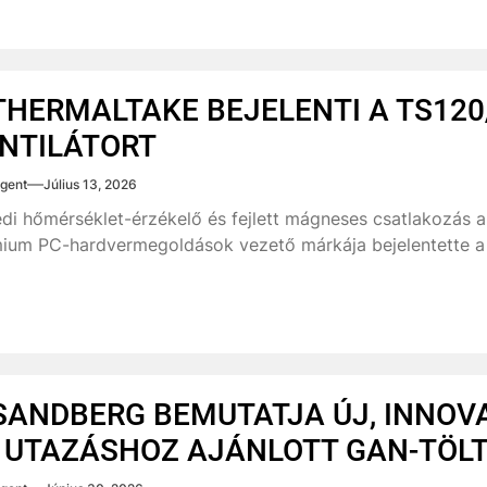
THERMALTAKE BEJELENTI A TS120
NTILÁTORT
gent
Július 13, 2026
di hőmérséklet-érzékelő és fejlett mágneses csatlakozás a
ium PC-hardvermegoldások vezető márkája bejelentette a 
SANDBERG BEMUTATJA ÚJ, INNOV
 UTAZÁSHOZ AJÁNLOTT GAN-TÖLT