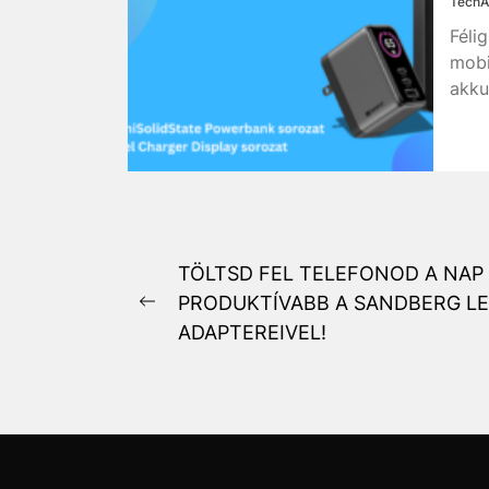
TechA
Féli
mobi
akku
Bejegyzés
TÖLTSD FEL TELEFONOD A NAP 
PRODUKTÍVABB A SANDBERG L
navigáció
Previous
ADAPTEREIVEL!
post: