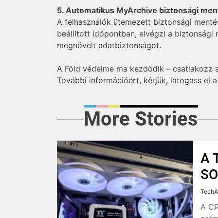
5. Automatikus MyArchive biztonsági men
A felhasználók ütemezett biztonsági mentése
beállított időpontban, elvégzi a biztonsági
megnövelt adatbiztonságot.
A Föld védelme ma kezdődik – csatlakozz 
További információért, kérjük, látogass el 
More Stories
A 
SO
TechA
A CR