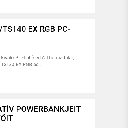
/TS140 EX RGB PC-
 kiváló PC-hűtésértA Thermaltake,
TS120 EX RGB és...
ATÍV POWERBANKJEIT
ŐIT