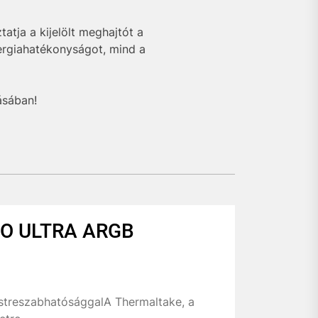
atja a kijelölt meghajtót a
nergiahatékonyságot, mind a
ásában!
O ULTRA ARGB
estreszabhatósággalA Thermaltake, a