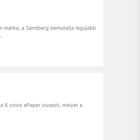
án márka, a Sandberg bemutatja legújabb
.
a 6 colos ePaper olvasót, melyet a