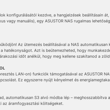
k konfigurálásától kezdve, a hangjelzések beállításain át, 
kus vagy manuális), egy ASUSTOR NAS rugalmas lehetősége
űködjön! Az ütemezés beállításával a NAS automatikusan k
va a hatékonyságot. Azt is beütemezheted, hogy munkakezdé
várakozási időt anélkül, hogy meg kellene szakítanod a zöld
WOL
resztés LAN-on) funkciók támogatásával az ASUSTOR NAS
kapcsolást. Ez egyszerre nyújt kényelmet és energiamegtakarí
rad, automatikusan S3 alvó módba lép – meghosszabbítva 
i az áramfogyasztási költségeket.