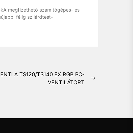
ejekA megfizethető számítógépes- és
jabb, félig szilárdtest-
NTI A TS120/TS140 EX RGB PC-
Next
VENTILÁTORT
post: