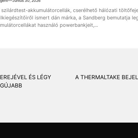
gent
Június 30, 2026
g szilárdtest-akkumulátorcellák, cserélhető hálózati töltőf
lkiegészítőiről ismert dán márka, a Sandberg bemutatja legú
mulátorcellákat használó powerbankjeit,...
EREJÉVEL ÉS LÉGY
A THERMALTAKE BEJELE
EGÚJABB