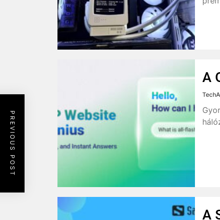
prém
A 
TechA
Gyor
PREVIOUS POST
háló
A 