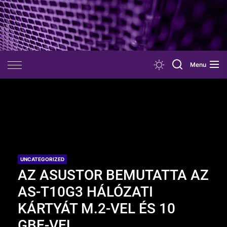
Skip
to
the
content
Menu
UNCATEGORIZED
AZ ASUSTOR BEMUTATTA AZ
AS-T10G3 HÁLÓZATI
KÁRTYÁT M.2-VEL ÉS 10
GBE-VEL