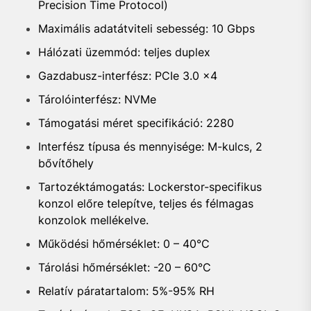
Precision Time Protocol)
Maximális adatátviteli sebesség: 10 Gbps
Hálózati üzemmód: teljes duplex
Gazdabusz-interfész: PCIe 3.0 x4
Tárolóinterfész: NVMe
Támogatási méret specifikáció: 2280
Interfész típusa és mennyisége: M-kulcs, 2
bővítőhely
Tartozéktámogatás: Lockerstor-specifikus
konzol előre telepítve, teljes és félmagas
konzolok mellékelve.
Működési hőmérséklet: 0 – 40°C
Tárolási hőmérséklet: -20 – 60°C
Relatív páratartalom: 5%-95% RH