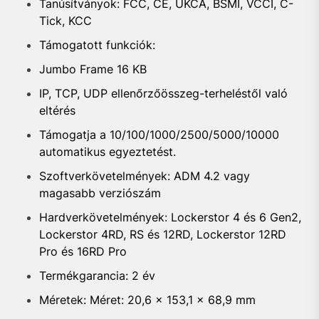
Tanúsítványok: FCC, CE, UKCA, BSMI, VCCI, C-
Tick, KCC
Támogatott funkciók:
Jumbo Frame 16 KB
IP, TCP, UDP ellenőrzőösszeg-terheléstől való
eltérés
Támogatja a 10/100/1000/2500/5000/10000
automatikus egyeztetést.
Szoftverkövetelmények: ADM 4.2 vagy
magasabb verziószám
Hardverkövetelmények: Lockerstor 4 és 6 Gen2,
Lockerstor 4RD, RS és 12RD, Lockerstor 12RD
Pro és 16RD Pro
Termékgarancia: 2 év
Méretek: Méret: 20,6 x 153,1 x 68,9 mm