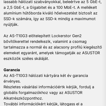
lassabb hálózati szabványokkal, beleértve az 5 GbE-t,
a 2,5 GbE-t, a Gigabitet és a 100 MbE-t. A mellékelt
alumínium hűtőborda kiváló hőelvezetést biztosít az
SSD-k számára, így az SSD-k mindig a maximumot
nyújtják.
Az AS-T10G3 előtelepített Lockerstor Gen2
bővítőkerettel rendelkezik, valamint a csomag
tartalmazza a normál és az alacsony profilú kiegészítő
elemeket egyaránt, amelyek támogatják az ASUSTOR
eszközök széles skáláját.
Garancia
Az AS-T10G3 hálózati kártyára két év garancia
érvényes.
Részletes vásárlási információértk kérjük, fordulj a
globális forgalmazókhoz vagy az ASUSTOR
Alkatrészközponthoz.
További információkért kérjük, látogass el a