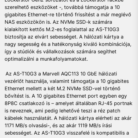
szerelhető eszközöket -, továbbá támogatja a 10
gigabites Ethernet-re történő frissítést a már meglévő
NAS eszközökön is. Az NVMe SSD-k számára
kialakított kettős M.2-es foglalattal az AS-T10G3
biztosítja az elvárt sebességet. A hálózati kártya a
nagy segesség és a hatékonyság kiváló kombinációja,
így a stúdiók és vállalkozások számára segíthet
optimalizálni a munkafolyamatokat.
Az AS-T10G3 a Marvell AQC113 10 GbE hálózati
vezérlőt használja, valamint támogatja a 10 gigabites
Ethernet mellett a két M.2 NVMe SSD-vel történő
bővítést is. A 10 gigabites Ethernet port egyben egy
8P8C csatlakozó is – amelyet általában RJ-45 portnak
is neveznek, ami pedig lehetővé teszi a réz patch
kábelek használatát. A hálózati kártya elérheti az akár
1171 MB/s olvasási-, és az akár 1119 MB/s írási
sebességet. Az AS-T10G3 visszafelé is kompatibilis a