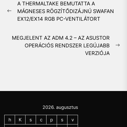
A THERMALTAKE BEMUTATTA A
navigáció
MÁGNESES RÖGZÍTŐDIZÁJNÚ SWAFAN
Previous
EX12/EX14 RGB PC-VENTILÁTORT
post:
MEGJELENT AZ ADM 4.2 – AZ ASUSTOR
OPERÁCIÓS RENDSZER LEGÚJABB
Ne
VERZIÓJA
pos
2026. augusztus
h
K
s
c
p
s
v