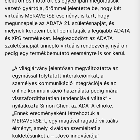
elektromos motorok és egyéb ipari megoldások
vezető gyártója, örömmel jelentette be, hogy két
virtuális MERAVERSE eseményt is tart, hogy
megünnepelje az ADATA 21. születésnapját, és
melynek keretein belül bemutatják a legújabb ADATA
és XPG termékeket. Megkezdődött az ADATA
születésnapját ünneplő virtuális rendezvény, nyáron
pedig egy termékbemutató eseményre is sor kerül.
„A világjárvány jelentősen megváltoztatta az
egymással folytatott interakcióinkat, a
személyes kommunikáció integrációja és az
online kommunikáció használata pedig mára
visszafordíthatatlan tendenciává váltak” –
nyilatkozta Simon Chen, az ADATA elnöke.
„Ennek eredményeként létrehoztuk a
MERAVERSE-t, egy magával ragadó virtuális
élményt, amely kiválóan szemlélteti a
küldetésünket a – „Jövő innovációja”