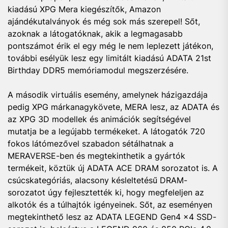
kiadású XPG Mera kiegészítők, Amazon
ajándékutalványok és még sok más szerepel! Sőt,
azoknak a látogatóknak, akik a legmagasabb
pontszámot érik el egy még le nem leplezett játékon,
további esélyük lesz egy limitált kiadású ADATA 21st
Birthday DDR5 memóriamodul megszerzésére.
A második virtuális esemény, amelynek házigazdája
pedig XPG márkanagykövete, MERA lesz, az ADATA és
az XPG 3D modellek és animációk segítségével
mutatja be a legújabb termékeket. A látogatók 720
fokos látómezővel szabadon sétálhatnak a
MERAVERSE-ben és megtekinthetik a gyártók
termékeit, köztük új ADATA ACE DRAM sorozatot is. A
csúcskategóriás, alacsony késleltetésű DRAM-
sorozatot úgy fejlesztették ki, hogy megfeleljen az
alkotók és a túlhajtók igényeinek. Sőt, az eseményen
megtekinthető lesz az ADATA LEGEND Gen4 x4 SSD-