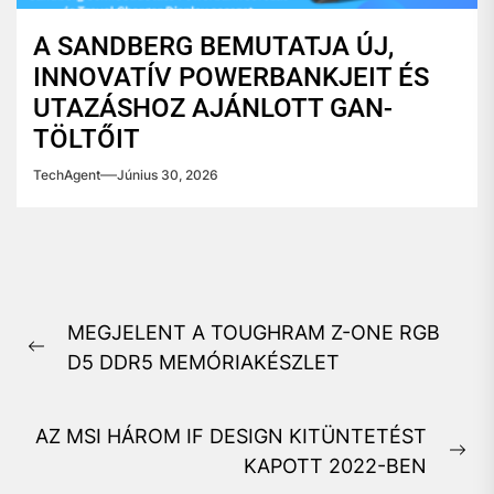
A SANDBERG BEMUTATJA ÚJ,
INNOVATÍV POWERBANKJEIT ÉS
UTAZÁSHOZ AJÁNLOTT GAN-
TÖLTŐIT
TechAgent
Június 30, 2026
Bejegyzés
MEGJELENT A TOUGHRAM Z-ONE RGB
navigáció
Previous
D5 DDR5 MEMÓRIAKÉSZLET
post:
AZ MSI HÁROM IF DESIGN KITÜNTETÉST
Ne
KAPOTT 2022-BEN