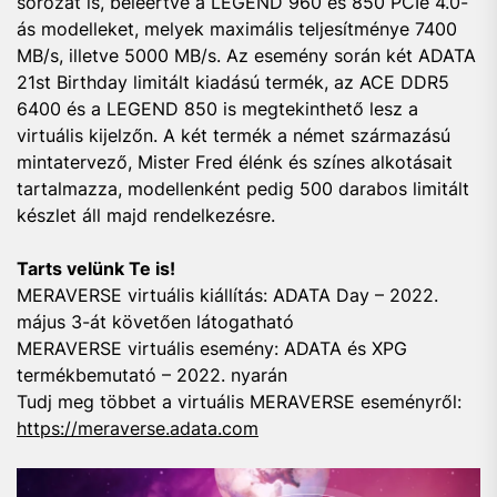
sorozat is, beleértve a LEGEND 960 és 850 PCIe 4.0-
ás modelleket, melyek maximális teljesítménye 7400
MB/s, illetve 5000 MB/s. Az esemény során két ADATA
21st Birthday limitált kiadású termék, az ACE DDR5
6400 és a LEGEND 850 is megtekinthető lesz a
virtuális kijelzőn. A két termék a német származású
mintatervező, Mister Fred élénk és színes alkotásait
tartalmazza, modellenként pedig 500 darabos limitált
készlet áll majd rendelkezésre.
Tarts velünk Te is!
MERAVERSE virtuális kiállítás: ADATA Day – 2022.
május 3-át követően látogatható
MERAVERSE virtuális esemény: ADATA és XPG
termékbemutató – 2022. nyarán
Tudj meg többet a virtuális MERAVERSE eseményről:
https://meraverse.adata.com