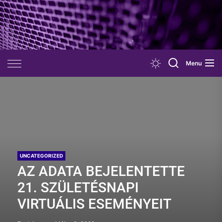
Skip
to
the
content
Menu
UNCATEGORIZED
AZ ADATA BEJELENTETTE
21. SZÜLETÉSNAPI
VIRTUÁLIS ESEMÉNYEIT