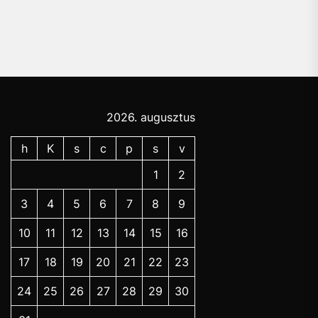
pos
2026. augusztus
h
K
s
c
p
s
v
1
2
3
4
5
6
7
8
9
10
11
12
13
14
15
16
17
18
19
20
21
22
23
24
25
26
27
28
29
30