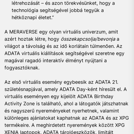
létrehozását – és azon törekvésünket, hogy a
technológia segítségével jobbá tegyük a
hétköznapi életet.”
A MERAVERSE egy olyan virtuális univerzum, amit
azért hoztak létre, hogy
összekapcsolja/bevonja
a
világot a távolság és az idő korlátain túlmenően. Az
ADATA virtuális kiállítások segítségével szeretne egy
magával ragadó interaktív élményt nyújtani a
fogyasztóknak.
Az első virtuális esemény egybeesik az ADATA 21.
születésnapjával, amely ADATA Day-ként híresült el. A
virtuális eseményen egy kijelölt ADATA Birthday
Activity Zone is található, ahol a látogatók játszhatnak
és nagyszerű nyereményeket nyerhetnek, valamint
különleges ajánlatokat kaphatnak az ADATA és az XPG
termékeire. A meghirdetett nyeremények között XPG
XENIA laptopok, ADATA tárolóeszközök, limitált