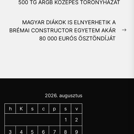
Previous
500 TG ARGB KÖZEPES TORONYHÁZAT
post:
MAGYAR DIÁKOK IS ELNYERHETIK A
BRÉMAI CONSTRUCTOR EGYETEM AKÁR
Ne
80 000 EURÓS ÖSZTÖNDÍJÁT
pos
2026. augusztus
h
K
s
c
p
s
v
1
2
3
4
5
6
7
8
9