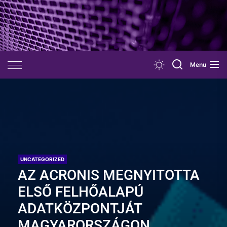
Skip
to
the
content
Menu
UNCATEGORIZED
AZ ACRONIS MEGNYITOTTA
ELSŐ FELHŐALAPÚ
ADATKÖZPONTJÁT
MAGYARORSZÁGON