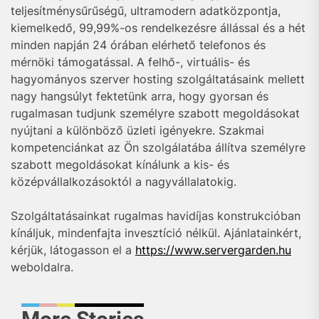
teljesítménysűrűségű, ultramodern adatközpontja,
kiemelkedő, 99,99%-os rendelkezésre állással és a hét
minden napján 24 órában elérhető telefonos és
mérnöki támogatással. A felhő-, virtuális- és
hagyományos szerver hosting szolgáltatásaink mellett
nagy hangsúlyt fektetünk arra, hogy gyorsan és
rugalmasan tudjunk személyre szabott megoldásokat
nyújtani a különböző üzleti igényekre. Szakmai
kompetenciánkat az Ön szolgálatába állítva személyre
szabott megoldásokat kínálunk a kis- és
középvállalkozásoktól a nagyvállalatokig.
Szolgáltatásainkat rugalmas havidíjas konstrukcióban
kínáljuk, mindenfajta invesztíció nélkül. Ajánlatainkért,
kérjük, látogasson el a
https://www.servergarden.hu
weboldalra.