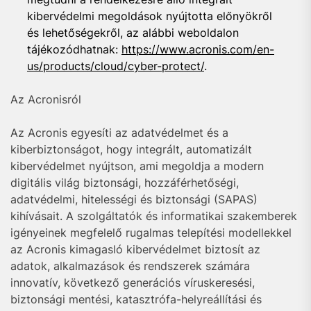
kibervédelmi megoldások nyújtotta előnyökről
és lehetőségekről, az alábbi weboldalon
tájékozódhatnak:
https://www.acronis.com/en-
us/products/cloud/cyber-protect/
.
Az Acronisról
Az Acronis egyesíti az adatvédelmet és a
kiberbiztonságot, hogy integrált, automatizált
kibervédelmet nyújtson, ami megoldja a modern
digitális világ biztonsági, hozzáférhetőségi,
adatvédelmi, hitelességi és biztonsági (SAPAS)
kihívásait. A szolgáltatók és informatikai szakemberek
igényeinek megfelelő rugalmas telepítési modellekkel
az Acronis kimagasló kibervédelmet biztosít az
adatok, alkalmazások és rendszerek számára
innovatív, következő generációs víruskeresési,
biztonsági mentési, katasztrófa-helyreállítási és