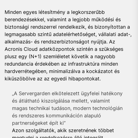
Minden egyes létesítmény a legkorszerűbb
berendezésekkel, valamint a legjobb működési és
biztonsági rendszerrel rendelkezik, és bizonyítottan a
legmagasabb szintű adatelérhetőséget, vállalati adat-,
alkalmazás- és rendszerbiztonságot nyújtja. Az
Acronis Cloud adatközpontok szintén a szükséges
plusz egy (N+1) szemléletet követik a nagyobb
redundancia érdekében az infrastruktúra minden
hardverrétegében, minimalizálva a kockázatot és
kiküszöbölve az az egyedi hibapontokat.
„A Servergarden elkötelezett ügyfelei hatékony
és átlátható kiszolgálása mellett, valamint
magas technikai tudáson, modern technológián
és rendszeres kommunikáción alapuló
partnerségeket épít ki”
Azon szolgáltatók, akik szeretnének többet
megtudni a rendelkezésre álló integrált