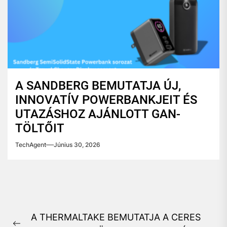
A SANDBERG BEMUTATJA ÚJ,
INNOVATÍV POWERBANKJEIT ÉS
UTAZÁSHOZ AJÁNLOTT GAN-
TÖLTŐIT
TechAgent
Június 30, 2026
Bejegyzés
A THERMALTAKE BEMUTATJA A CERES
navigáció