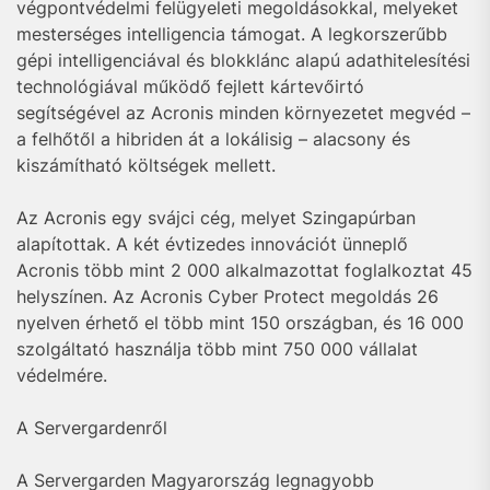
végpontvédelmi felügyeleti megoldásokkal, melyeket
mesterséges intelligencia támogat. A legkorszerűbb
gépi intelligenciával és blokklánc alapú adathitelesítési
technológiával működő fejlett kártevőirtó
segítségével az Acronis minden környezetet megvéd –
a felhőtől a hibriden át a lokálisig – alacsony és
kiszámítható költségek mellett.
Az Acronis egy svájci cég, melyet Szingapúrban
alapítottak. A két évtizedes innovációt ünneplő
Acronis több mint 2 000 alkalmazottat foglalkoztat 45
helyszínen. Az Acronis Cyber Protect megoldás 26
nyelven érhető el több mint 150 országban, és 16 000
szolgáltató használja több mint 750 000 vállalat
védelmére.
A Servergardenről
A Servergarden Magyarország legnagyobb