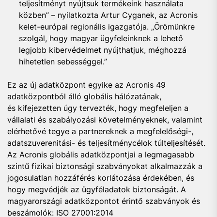
teljesítményt nyújtsuk termékeink használata
közben” – nyilatkozta Artur Cyganek, az Acronis
kelet-európai regionális igazgatója. „Örömünkre
szolgál, hogy magyar ügyfeleinknek a lehető
legjobb kibervédelmet nyújthatjuk, méghozzá
hihetetlen sebességgel.”
Ez az új adatközpont egyike az Acronis 49
adatközpontból álló globális hálózatának,
és
kifejezetten úgy tervezték, hogy megfeleljen a
vállalati és szabályozási követelményeknek, valamint
elérhetővé tegye a partnereknek a megfelelőségi-,
adatszuverenitási- és teljesítménycélok túlteljesítését.
Az Acronis globális adatközpontjai a legmagasabb
szintű fizikai biztonsági szabványokat alkalmazzák a
jogosulatlan hozzáférés korlátozása érdekében, és
hogy megvédjék az ügyféladatok biztonságát. A
magyarországi adatközpontot érintő szabványok és
beszámolók: ISO 27001:2014