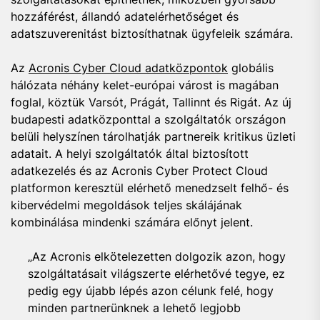
hozzáférést, állandó adatelérhetőséget és
adatszuverenitást biztosíthatnak ügyfeleik számára.
Az
Acronis Cyber Cloud adatközpontok
globális
hálózata néhány kelet-európai várost is magában
foglal, köztük Varsót, Prágát, Tallinnt és Rigát. Az új
budapesti adatközponttal a szolgáltatók országon
belüli helyszínen tárolhatják partnereik kritikus üzleti
adatait. A helyi szolgáltatók által biztosított
adatkezelés és az Acronis Cyber Protect Cloud
platformon keresztül elérhető menedzselt felhő- és
kibervédelmi megoldások teljes skálájának
kombinálása mindenki számára előnyt jelent.
„Az Acronis elkötelezetten dolgozik azon, hogy
szolgáltatásait világszerte elérhetővé tegye, ez
pedig egy újabb lépés azon célunk felé, hogy
minden partnerünknek a lehető legjobb