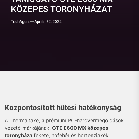
KÖZEPES TORONYHÁZAT
TechAgent
Április 22, 2024
Központosított hűtési hatékonyság
A Thermaltake, a prémium PC-hardvermegoldások
vezető márkájának,
CTE E600 MX közepes
toronyháza
fekete, hófehér és hortenziakék