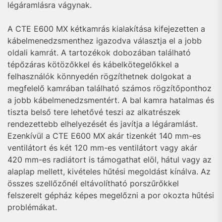
légáramlásra vágynak.
A CTE E600 MX kétkamrás kialakítása kifejezetten a
kábelmenedzsmenthez igazodva választja el a jobb
oldali kamrát. A tartozékok dobozában található
tépőzáras kötözőkkel és kábelkötegelőkkel a
felhasználók könnyedén rögzíthetnek dolgokat a
megfelelő kamrában található számos rögzítőponthoz
a jobb kábelmenedzsmentért. A bal kamra hatalmas és
tiszta belső tere lehetővé teszi az alkatrészek
rendezettebb elhelyezését és javítja a légáramlást.
Ezenkívül a CTE E600 MX akár tizenkét 140 mm-es
ventilátort és két 120 mm-es ventilátort vagy akár
420 mm-es radiátort is támogathat elöl, hátul vagy az
alaplap mellett, kivételes hűtési megoldást kínálva. Az
összes szellőzőnél eltávolítható porszűrőkkel
felszerelt gépház képes megelőzni a por okozta hűtési
problémákat.