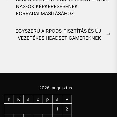
Previous
NAS-OK KÉPKERESÉSÉNEK
post:
FORRADALMASÍTÁSÁHOZ
EGYSZERŰ AIRPODS-TISZTÍTÁS ÉS ÚJ
Ne
VEZETÉKES HEADSET GAMEREKNEK
pos
2026. augusztus
h
K
s
c
p
s
v
1
2