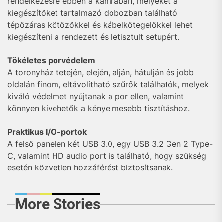
rendelkezésre ebben a kamrában, melyeket a
kiegészítőket tartalmazó dobozban található
tépőzáras kötözőkkel és kábelkötegelőkkel lehet
kiegészíteni a rendezett és letisztult setupért.
Tökéletes porvédelem
A toronyház tetején, elején, alján, hátulján és jobb
oldalán finom, eltávolítható szűrők találhatók, melyek
kiváló védelmet nyújtanak a por ellen, valamint
könnyen kivehetők a kényelmesebb tisztításhoz.
Praktikus I/O-portok
A felső panelen két USB 3.0, egy USB 3.2 Gen 2 Type-
C, valamint HD audio port is található, hogy szükség
esetén közvetlen hozzáférést biztosítsanak.
More Stories