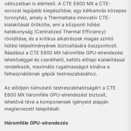
változatban is elérhető. A CTE E600 MX a CTE-
sorozat legújabb kiegészítése, egy kétkamrás közepes
toronyház, amely a Thermaltake innovatív CTE-
kialakítását örökölte, ami a központi hűtési
hatékonyság (Centralized Thermal Efficiency)
rövidítése, és a kritikus alkatrészek magas szintű
hűtési teljesítményének biztosítására összpontosít.
Ráadásul a CTE E600 MX háromféle GPU-elrendezési
lehetőséggel és cserélhető, kettős előlapi kialakítással
rendelkezik, maximális rugalmasságot kínálva a
felhasználóknak gépük testreszabásához.
Az elődjein túlmutató testreszabhatóságért a CTE
E600 MX háromféle GPU-elrendezést biztosít,
lehetővé téve a komponensek igényeid alapján
megtervezett telepítését.
Háromféle GPU-elrendezés