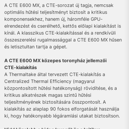
A CTE E600 MX, a CTE-sorozat új tagja, nemcsak
optimális hűtési teljesítményt biztosít a kritikus
komponensekhez, hanem új, háromféle GPU-
elrendezést és cserélhető, kettős előlapi kialakítást is
kínál. A klasszikus CTE-kialakítással és a rendkívüli
összeszerelési rugalmassággal a CTE E600 MX hűsen
és letisztultan tartja a gépet.
A CTE E600 MX közepes toronyház jellemzői
CTE-kialakítás
A Thermaltake által tervezett CTE-kialakítás a
Centralized Thermal Efficiency (magyarul
központosított hűtési hatékonyság) rövidítése, és a
kritikus alkatrészek magas szintű hűtési
teljesítményének biztosítására összpontosít. A
kialakítás az alaplap 90 fokos elforgatását használja
ki, hogy hatékonyabb légáramlási utakat biztosítson.