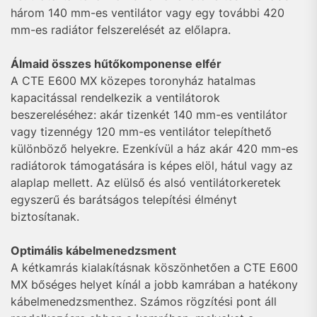
három 140 mm-es ventilátor vagy egy további 420
mm-es radiátor felszerelését az előlapra.
Álmaid összes hűtőkomponense elfér
A CTE E600 MX közepes toronyház hatalmas
kapacitással rendelkezik a ventilátorok
beszereléséhez: akár tizenkét 140 mm-es ventilátor
vagy tizennégy 120 mm-es ventilátor telepíthető
különböző helyekre. Ezenkívül a ház akár 420 mm-es
radiátorok támogatására is képes elöl, hátul vagy az
alaplap mellett. Az elülső és alsó ventilátorkeretek
egyszerű és barátságos telepítési élményt
biztosítanak.
Optimális kábelmenedzsment
A kétkamrás kialakításnak köszönhetően a CTE E600
MX bőséges helyet kínál a jobb kamrában a hatékony
kábelmenedzsmenthez. Számos rögzítési pont áll