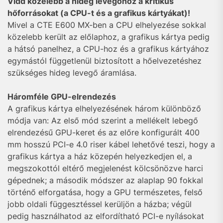
Vidd közelebb a hideg levegőhöz a kritikus
hőforrásokat (a CPU-t és a grafikus kártyákat)!
Mivel a CTE E600 MX-ben a CPU elhelyezése sokkal
közelebb került az előlaphoz, a grafikus kártya pedig
a hátsó panelhez, a CPU-hoz és a grafikus kártyához
egymástól függetlenül biztosított a hőelvezetéshez
szükséges hideg levegő áramlása.
Háromféle GPU-elrendezés
A grafikus kártya elhelyezésének három különböző
módja van: Az első mód szerint a mellékelt lebegő
elrendezésű GPU-keret és az előre konfigurált 400
mm hosszú PCI-e 4.0 riser kábel lehetővé teszi, hogy a
grafikus kártya a ház közepén helyezkedjen el, a
megszokottól eltérő megjelenést kölcsönözve harci
gépednek; a második módszer az alaplap 90 fokkal
történő elforgatása, hogy a GPU természetes, felső
jobb oldali függesztéssel kerüljön a házba; végül
pedig használhatod az elfordítható PCI-e nyílásokat