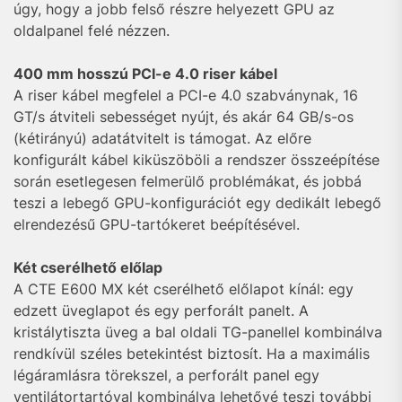
úgy, hogy a jobb felső részre helyezett GPU az
oldalpanel felé nézzen.
400 mm hosszú PCI-e 4.0 riser kábel
A riser kábel megfelel a PCI-e 4.0 szabványnak, 16
GT/s átviteli sebességet nyújt, és akár 64 GB/s-os
(kétirányú) adatátvitelt is támogat. Az előre
konfigurált kábel kiküszöböli a rendszer összeépítése
során esetlegesen felmerülő problémákat, és jobbá
teszi a lebegő GPU-konfigurációt egy dedikált lebegő
elrendezésű GPU-tartókeret beépítésével.
Két cserélhető előlap
A CTE E600 MX két cserélhető előlapot kínál: egy
edzett üveglapot és egy perforált panelt. A
kristálytiszta üveg a bal oldali TG-panellel kombinálva
rendkívül széles betekintést biztosít. Ha a maximális
légáramlásra törekszel, a perforált panel egy
ventilátortartóval kombinálva lehetővé teszi további