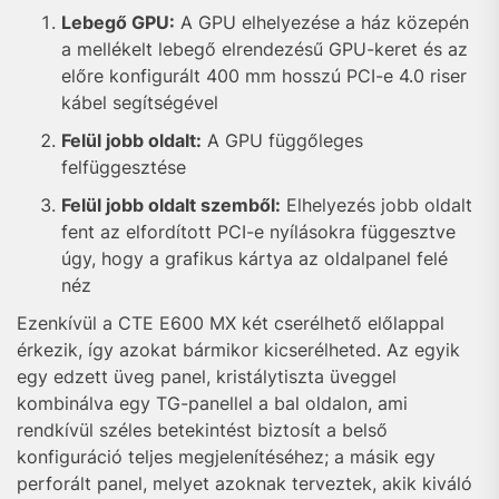
Lebegő GPU:
A GPU elhelyezése a ház közepén
a mellékelt lebegő elrendezésű GPU-keret és az
előre konfigurált 400 mm hosszú PCI-e 4.0 riser
kábel segítségével
Felül jobb oldalt:
A GPU függőleges
felfüggesztése
Felül jobb oldalt szemből:
Elhelyezés jobb oldalt
fent az elfordított PCI-e nyílásokra függesztve
úgy, hogy a grafikus kártya az oldalpanel felé
néz
Ezenkívül a CTE E600 MX két cserélhető előlappal
érkezik, így azokat bármikor kicserélheted. Az egyik
egy edzett üveg panel, kristálytiszta üveggel
kombinálva egy TG-panellel a bal oldalon, ami
rendkívül széles betekintést biztosít a belső
konfiguráció teljes megjelenítéséhez; a másik egy
perforált panel, melyet azoknak terveztek, akik kiváló