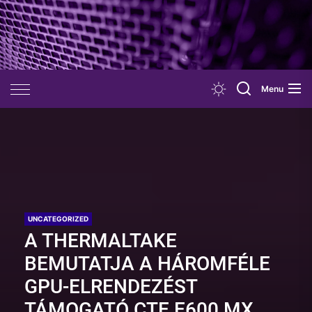
Skip
to
the
content
Menu
UNCATEGORIZED
A THERMALTAKE
BEMUTATJA A HÁROMFÉLE
GPU-ELRENDEZÉST
TÁMOGATÓ CTE E600 MX