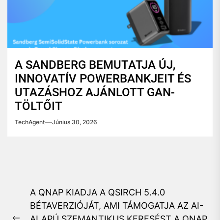
A SANDBERG BEMUTATJA ÚJ,
INNOVATÍV POWERBANKJEIT ÉS
UTAZÁSHOZ AJÁNLOTT GAN-
TÖLTŐIT
TechAgent
Június 30, 2026
Bejegyzés
A QNAP KIADJA A QSIRCH 5.4.0
navigáció
BÉTAVERZIÓJÁT, AMI TÁMOGATJA AZ AI-
ALAPÚ SZEMANTIKUS KERESÉST A QNAP