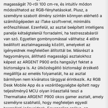
magasságát 70-ről 100 cm-re, és intuitív módon
módosíthatod az RGB-fényhatásokat. Plusz, a
személyre szabott élmény szintén könnyen elérhető a
számítógépeden az iTake szoftverrel, minimális
erőfeszítéssel. Ezenfelül, az asztal beépített intelligens
panelje kétségtelenül forradalmi, ha testreszabásról
van szó. Egyetlen gombnyomással válthatsz 4 előre
beállított asztalmagasság között, amelyeket az
igényeidnek megfelelően állítottál be. Másrészt a
hagyományos, állítható magasságú asztalokhoz
képest az ARGENT P900 erős hangsúlyt fektet a
biztonságra is. Az ütközésgátló biztonsági érzékelő
megállítja az emelés folyamatát, ha az asztal
bármilyen nem kívánatos tárggyal érintkezik. Az RGB
Desk Mobile App és a vezérlőegységbe épített nagy
teljesítményű MCU olyan íróasztallá teszi a
Thermaltake ARGENT P900 okos gamer asztalt, amely
személyre szabható, hogy megfeleljen egyedi