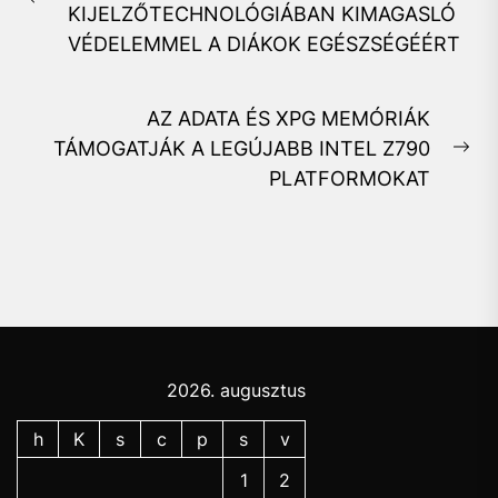
Previous
KIJELZŐTECHNOLÓGIÁBAN KIMAGASLÓ
post:
VÉDELEMMEL A DIÁKOK EGÉSZSÉGÉÉRT
AZ ADATA ÉS XPG MEMÓRIÁK
TÁMOGATJÁK A LEGÚJABB INTEL Z790
Ne
PLATFORMOKAT
pos
2026. augusztus
h
K
s
c
p
s
v
1
2