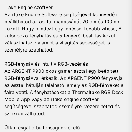
iTake Engine szoftver
Az iTake Engine Software segítségével könnyedén
beállíthatod az asztal magasságát 70 cm és 100 cm
között. Hogy mindezt egy lépéssel tovább vihesd, 8
különböző fényhatás és 5 fényerő-beállítás közül
választhatsz, valamint a világítás sebességét is
személyre szabhatod.
RGB-fénysáv és intuitív RGB-vezérlés
Az ARGENT P900 okos gamer asztal egy beépített
RGB-fénysávval érkezik. Az ARGENT P900 fénysávja
az asztal hátulján található, amely az RGB-fényeket a
falra vetíti. A fényhatásokat a Thermaltake RGB Desk
Mobile App vagy az iTake engine szoftver
segítségével szabhatod személyre, vezérelheted és
szinkronizálhatod.
Ütközésgátló biztonsági érzékelő