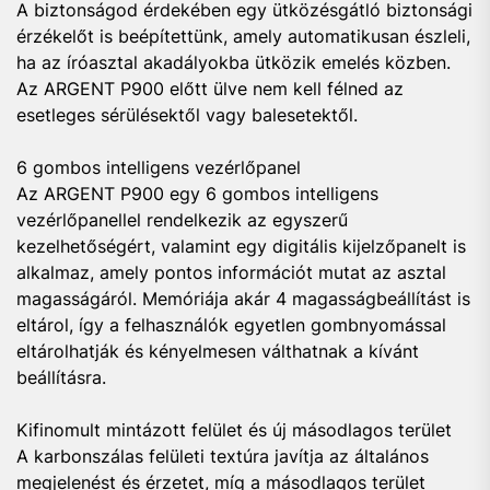
A biztonságod érdekében egy ütközésgátló biztonsági
érzékelőt is beépítettünk, amely automatikusan észleli,
ha az íróasztal akadályokba ütközik emelés közben.
Az ARGENT P900 előtt ülve nem kell félned az
esetleges sérülésektől vagy balesetektől.
6 gombos intelligens vezérlőpanel
Az ARGENT P900 egy 6 gombos intelligens
vezérlőpanellel rendelkezik az egyszerű
kezelhetőségért, valamint egy digitális kijelzőpanelt is
alkalmaz, amely pontos információt mutat az asztal
magasságáról. Memóriája akár 4 magasságbeállítást is
eltárol, így a felhasználók egyetlen gombnyomással
eltárolhatják és kényelmesen válthatnak a kívánt
beállításra.
Kifinomult mintázott felület és új másodlagos terület
A karbonszálas felületi textúra javítja az általános
megjelenést és érzetet, míg a másodlagos terület