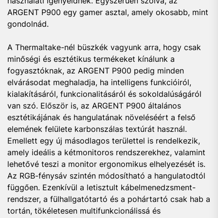
használati igényeidnek. Egyszerűen szólva, az
ARGENT P900 egy gamer asztal, amely okosabb, mint
gondolnád.
A Thermaltake-nél büszkék vagyunk arra, hogy csak
minőségi és esztétikus termékeket kínálunk a
fogyasztóknak, az ARGENT P900 pedig minden
elvárásodat meghaladja, ha intelligens funkcióiról,
kialakításáról, funkcionalitásáról és sokoldalúságáról
van szó. Először is, az ARGENT P900 általános
esztétikájának és hangulatának növeléséért a felső
elemének felülete karbonszálas textúrát használ.
Emellett egy új másodlagos területtel is rendelkezik,
amely ideális a kétmonitoros rendszerekhez, valamint
lehetővé teszi a monitor ergonomikus elhelyezését is.
Az RGB-fénysáv szintén módosítható a hangulatodtól
függően. Ezenkívül a letisztult kábelmenedzsment-
rendszer, a fülhallgatótartó és a pohártartó csak hab a
tortán, tökéletesen multifunkcionálissá és