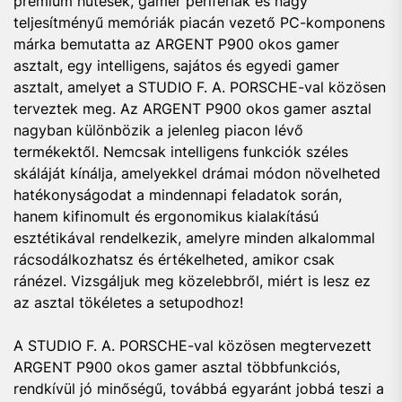
prémium hűtések, gamer perifériák és nagy
teljesítményű memóriák piacán vezető PC-komponens
márka bemutatta az ARGENT P900 okos gamer
asztalt, egy intelligens, sajátos és egyedi gamer
asztalt, amelyet a STUDIO F. A. PORSCHE-val közösen
terveztek meg. Az ARGENT P900 okos gamer asztal
nagyban különbözik a jelenleg piacon lévő
termékektől. Nemcsak intelligens funkciók széles
skáláját kínálja, amelyekkel drámai módon növelheted
hatékonyságodat a mindennapi feladatok során,
hanem kifinomult és ergonomikus kialakítású
esztétikával rendelkezik, amelyre minden alkalommal
rácsodálkozhatsz és értékelheted, amikor csak
ránézel. Vizsgáljuk meg közelebbről, miért is lesz ez
az asztal tökéletes a setupodhoz!
A STUDIO F. A. PORSCHE-val közösen megtervezett
ARGENT P900 okos gamer asztal többfunkciós,
rendkívül jó minőségű, továbbá egyaránt jobbá teszi a