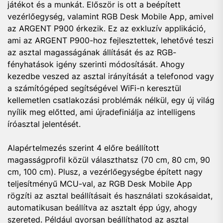
játékot és a munkát. Először is ott a beépített
vezérlőegység, valamint RGB Desk Mobile App, amivel
az ARGENT P900 érkezik. Ez az exkluzív applikáció,
ami az ARGENT P900-hoz fejlesztettek, lehetővé teszi
az asztal magasságának állítását és az RGB-
fényhatások igény szerinti módosítását. Ahogy
kezedbe veszed az asztal irányítását a telefonod vagy
a számítógéped segítségével WiFi-n keresztül
kellemetlen csatlakozási problémák nélkül, egy új világ
nyílik meg előtted, ami újradefiniálja az intelligens
íróasztal jelentését.
Alapértelmezés szerint 4 előre beállított
magasságprofil közül választhatsz (70 cm, 80 cm, 90
cm, 100 cm). Plusz, a vezérlőegységbe épített nagy
teljesítményű MCU-val, az RGB Desk Mobile App
rögzíti az asztal beállításait és használati szokásaidat,
automatikusan beállítva az asztalt épp úgy, ahogy
szereted. Például gyorsan beállíthatod az asztal