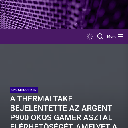
Skip
to
the
content
Menu
UNCATEGORIZED
A THERMALTAKE
BEJELENTETTE AZ ARGENT
P900 OKOS GAMER ASZTAL
ELÉRHETŐSÉGÉT, AMELYET A