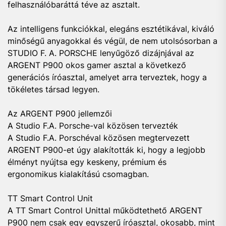
felhasználóbaráttá téve az asztalt.
Az intelligens funkciókkal, elegáns esztétikával, kiváló
minőségű anyagokkal és végül, de nem utolsósorban a
STUDIO F. A. PORSCHE lenyűgöző dizájnjával az
ARGENT P900 okos gamer asztal a következő
generációs íróasztal, amelyet arra terveztek, hogy a
tökéletes társad legyen.
Az ARGENT P900 jellemzői
A Studio F.A. Porsche-val közösen tervezték
A Studio F.A. Porschéval közösen megtervezett
ARGENT P900-et úgy alakították ki, hogy a legjobb
élményt nyújtsa egy keskeny, prémium és
ergonomikus kialakítású csomagban.
TT Smart Control Unit
A TT Smart Control Unittal működtethető ARGENT
P900 nem csak egy egyszerű íróasztal, okosabb, mint