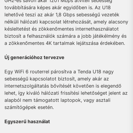
GHz-es sávon akár 1201 Mbps átviteli sebesség
továbbítására képes akár egyidőben is. Az U18
lehetővé teszi az akár 1,8 Gbps sebességű vezeték
nélküli hálózati kapcsolat létrehozását, amely alacsony
késleltetést és zökkenőmentes internethasználatot
biztosít a felhasználók számára a jobb játékélmény és
a zökkenőmentes 4K tartalmak lejátszása érdekében.
Új generációhoz tervezve
Egy WiFi 6 routerrel párosítva a Tenda U18 nagy
sebességű kapcsolatot biztosít, amely akár az
internetszolgáltatás bővítését követően is elegendő
lehet, így kiváló hálózati frissítési lehetőséget jelent az
alapból nem támogatott laptopok, vagy asztali
számítógépek esetén.
Egyszerű használat