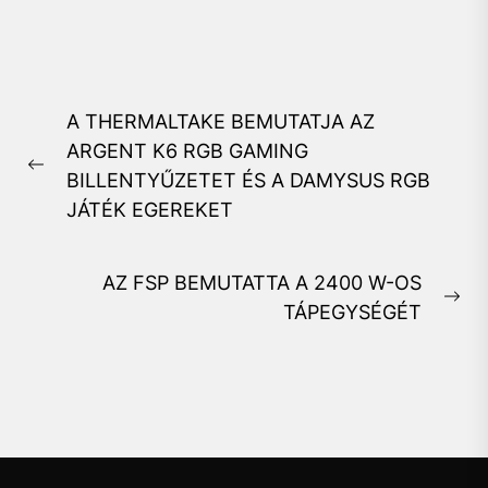
Bejegyzés
A THERMALTAKE BEMUTATJA AZ
navigáció
ARGENT K6 RGB GAMING
Previous
BILLENTYŰZETET ÉS A DAMYSUS RGB
post:
JÁTÉK EGEREKET
AZ FSP BEMUTATTA A 2400 W-OS
Ne
TÁPEGYSÉGÉT
pos