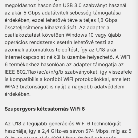
megoldáshoz hasonlóan USB 3.0 szabványt használ
az akár 5 Gbps adatátviteli sebesség támogatása
érdekében, ezzel lehetővé téve a teljes 1,8 Gbps
összteljesítmény kihasználását. Az adapter a
csatlakoztatást követően Windows 10 vagy újabb
operációs rendszerek esetén lehetővé teszi az
azonnali automatikus telepítést, így az U18 akár
internetkapcsolat nélkül is üzembe helyezhető. A WiFi
6 termékekhez hasonlóan az adapter támogatja az
IEEE 802.11ax/ac/a/n/g/b szabványokat, így visszafele
is kompatibilis a korábbi WiFi protokollokkal, emellett
WPA3 biztonságot is nyújt a nagyobb adatvédelem
érdekében.
Szupergyors kétcsatornás WiFi 6
Az U18 a legújabb generációs WiFi 6 technológiát
használja, így a 2,4 GHz-es sávon 574 Mbps, míg az 5