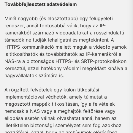
Továbbfejlesztett adatvédelem
Minél nagyobb (és elosztottabb) egy felügyeleti
rendszer, annál fontosabbá válik, hogy az IP-
kamerákból származó videoadatokat a rosszindulatú
támadók ne tudják lehallgatni és megtekinteni. A
HTTPS kommunikáció mellett maguk a videofolyamok
is titkosíthatók és továbbíthatók az IP-kamerákról a
NAS-ra a biztonságos HTTPS- és SRTP-protokollokon
keresztül, ezzel hatékony védelmi megoldást kínálva a
nagyvállalatok számára is.
A rögzített felvételek egy külön titkosítási
implementációval védhetők, amely túlmutat a
megosztott mappák titkosításán, így a felvételek
nemcsak a NAS vagy a meghajtók feltörése vagy
ellopása esetén válnak olvashatatlanná, hanem az
illetéktelen biztonsági személyzet sem fog azokhoz
hozzáférni. Azzal, hogy az archívumok eléréséhez