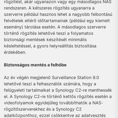
rögzítést, akár ugyanazon vagy egy másodlagos NAS
rendszeren. A kétszeres rögzítés ugyanarra a
szerverre például hasznos lehet a nagyobb felbontású
felvételek eltérő időtartamainak (például egy kiemelt
esemény) tárolása esetén. A másodlagos szerverre
történő rögzítés lehetővé teszi a folyamatos
biztonsági mentések készítését minimális
késleltetéssel, a gyors helyreállítás biztosítása
érdekében.
Biztonságos mentés a felhőbe
Az év végén megjelenő Surveillance Station 9.0
lehetővé teszi a felhasználók számára, hogy a
felügyeleti tartalmaikat a Synology C2-re menthessék
el. A Synology C2-re történő kettős rögzítés esetén a
videofolyamok egyidejűleg továbbíthatók a NAS-
rögzítőszerverekhez és a Synology C2
adatközponthoz, ezzel csökkentve az adatvesztés