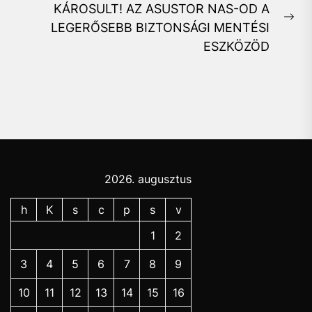
KÁROSULT! AZ ASUSTOR NAS-OD A
Ne
LEGERŐSEBB BIZTONSÁGI MENTÉSI
pos
ESZKÖZÖD
2026. augusztus
h
K
s
c
p
s
v
1
2
3
4
5
6
7
8
9
10
11
12
13
14
15
16