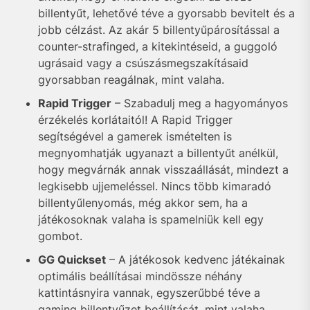
billentyűt, lehetővé téve a gyorsabb bevitelt és a
jobb célzást. Az akár 5 billentyűpárosítással a
counter-strafinged, a kitekintéseid, a guggoló
ugrásaid vagy a csúszásmegszakításaid
gyorsabban reagálnak, mint valaha.
Rapid Trigger
– Szabadulj meg a hagyományos
érzékelés korlátaitól! A Rapid Trigger
segítségével a gamerek ismételten is
megnyomhatják ugyanazt a billentyűt anélkül,
hogy megvárnák annak visszaállását, mindezt a
legkisebb ujjemeléssel. Nincs több kimaradó
billentyűlenyomás, még akkor sem, ha a
játékosoknak valaha is spamelniük kell egy
gombot.
GG Quickset
– A játékosok kedvenc játékainak
optimális beállításai mindössze néhány
kattintásnyira vannak, egyszerűbbé téve a
gaming billentyűzet beállítását, mint valaha.