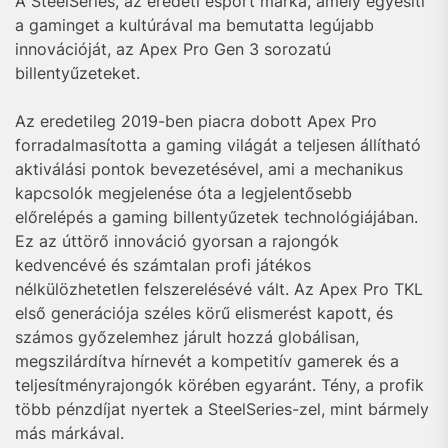
A SteelSeries, az eredeti esport márka, amely egyesíti
a gaminget a kultúrával ma bemutatta legújabb
innovációját, az Apex Pro Gen 3 sorozatú
billentyűzeteket.
Az eredetileg 2019-ben piacra dobott Apex Pro
forradalmasította a gaming világát a teljesen állítható
aktiválási pontok bevezetésével, ami a mechanikus
kapcsolók megjelenése óta a legjelentősebb
előrelépés a gaming billentyűzetek technológiájában.
Ez az úttörő innováció gyorsan a rajongók
kedvencévé és számtalan profi játékos
nélkülözhetetlen felszerelésévé vált. Az Apex Pro TKL
első generációja széles körű elismerést kapott, és
számos győzelemhez járult hozzá globálisan,
megszilárdítva hírnevét a kompetitív gamerek és a
teljesítményrajongók körében egyaránt. Tény, a profik
több pénzdíjat nyertek a SteelSeries-zel, mint bármely
más márkával.