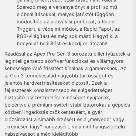
Szerezd meg a versenyelőnyt a profi szintű
előbeállításokkal, melyek játéktól függően
módosítják az aktiválási pontokat, a Rapid
Triggert, a védelmi módot, a Rapid Tapot, az
RGB-világítást és még sok mást! Hagyd ki a
bonyolult beállítást és kezdj el játszani!
Ráadásul az Apex Pro Gen 3 sorozatú billentyűzetek a
legintelligensebb szoftverfunkciókat és villámgyors
sebességre való frissítést kínálnak a gamereknek. Az
új Gen 3 termékcsalád nagyobb tartósságot és
jelentős hardverfrissítéseket biztosít. Ezek a
fejlesztések konzisztensebb és elégedettséget
biztosító összeszerelési minőséget nyújtanak,
beleértve a prémium switch stabilizátorokat a gépelés
közbeni ingadozás csökkentéséért, a gyári
előzsírozást a simább érzésért és a „mélyebb” vagy
„krémesen lágy” hangzásért, valamint hangszigetelő
habszivacsot a még kielégítőbb