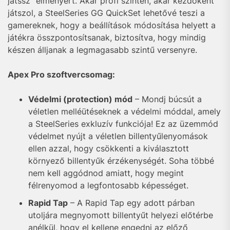
játssz” élményért. Akár profi szinten, akár kezdőként
játszol, a SteelSeries GG QuickSet lehetővé teszi a
gamereknek, hogy a beállítások módosítása helyett a
játékra összpontosítsanak, biztosítva, hogy mindig
készen álljanak a legmagasabb szintű versenyre.
Apex Pro szoftvercsomag:
Védelmi (protection) mód
– Mondj búcsút a
véletlen melléütéseknek a védelmi móddal, amely
a SteelSeries exkluzív funkciója! Ez az üzemmód
védelmet nyújt a véletlen billentyűlenyomások
ellen azzal, hogy csökkenti a kiválasztott
környező billentyűk érzékenységét. Soha többé
nem kell aggódnod amiatt, hogy megint
félrenyomod a legfontosabb képességet.
Rapid Tap
– A Rapid Tap egy adott párban
utoljára megnyomott billentyűt helyezi előtérbe
anélkül, hogy el kellene engedni az előző