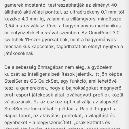
gamerek mostantól testreszabhatják az élményt 40
állítható aktiválási ponttal, az ultraérzékeny 0,1 mm-től
kezdve 4,0 mm-ig, valamint a villámgyors, mindössze
0,54 ms-os válaszidővel a hagyományos mechanikus
billentyűzetek 6 ms-ával szemben. Az OmniPoint 3.0
switchek 11-szer gyorsabbak, mint a hagyományos
mechanikus kapcsolók, tagadhatatlan előnyt nyújtva a
játékosoknak.
De a sebesség önmagában nem elég, a győzelem
kulcsát az intelligens beállítások jelentik. Itt jön képbe
SteelSeries GG QuickSet, egy funkció, ami lehetővé
teszi a gamereknek, hogy a bajnokságokat megnyerő
profi esport játékosok által jóváhagyott profilok közül
válasszanak. Ez az eszköz optimalizálja az alapvető
SteelSeries-funkciókat – például a Rapid Triggert, a
Rapid Tapot, az aktiválási pontokat, a világítást és
egyebeket – a leegyszerűsített, „csak kattints és