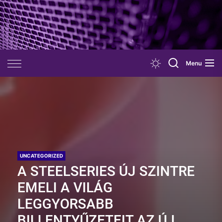
Skip
to
the
content
Menu
UNCATEGORIZED
A STEELSERIES ÚJ SZINTRE
EMELI A VILÁG
LEGGYORSABB
BILLENTYŰZETEIT AZ ÚJ