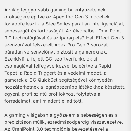
A világ leggyorsabb gaming billentyűzeteinek
örökségére építve az Apex Pro Gen 3 modellek
továbbfejlesztik a SteelSeries páratlan intelligenciáját,
sebességét és tartósságát. Az élvonalbeli OmniPoint
3.0 technológiával és az iparág első Hall Effect Gen 3
szenzorával felszerelt Apex Pro Gen 3 sorozat
páratlan versenyelőnyt biztosít a gamereknek.
Ezenkívül a fejlett GG-szoftverfunkciók új
csomagjával felfegyverkezve, beleértve a Rapid
Tapot, a Rapid Triggert és a védelmi módot, a
gamerek a GG QuickSet segítségével könnyedén
hozzáférhetnek a legnépszerűbb játékokhoz készített,
egyéni, profi szintű profilokhoz, folytatva a
forradalmat, ami mindent elindított.
A gaming világában a győzelem a sebességen és a
precizitáson múlik, ezredmásodpercig visszavezetve.
Az OmniPoint 3.0 technológia bevezetésével a