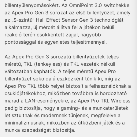
billentyűlenyomásokért. Az OmniPoint 3.0 switchekkel
az Apex Pro Gen 3 sorozat az első billentyűzet, amely
az „S-szintű” Hall Effect Sensor Gen 3 technológiát
alkalmazza, új mércét állítva fel a játékon belüli
reakció terén csökkentett zajjal, nagyobb
pontossággal és egyenletes teljesítménnyel.
Az Apex Pro Gen 3 sorozatú billentyűzetek teljes
méretű, TKL (tenkeyless) és TKL vezeték nélküli
változatban kaphatók. A teljes méretű Apex Pro
billentyűzet sokoldalú eszközként tűnik ki, míg az
Apex Pro TKL több helyet biztosít a felhasználóknak a
csuklójátékokhoz, miközben továbbra is hordozható
marad a LAN-eseményekre, az Apex Pro TKL Wireless
pedig biztosítja, hogy a gaming- és a munkaterületek
letisztultnak és modernnek tűnjenek, megfelelve a
minimalizmusnak, miközben az útközbeni játék és a
munka szabadságát biztosítja.