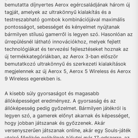
bemutatta díjnyertes Aerox egércsaládjának három új
tagját, amelyek az ultrakönnyű kialakítás és a
testreszabható gombok kombinációjával maximális
pontosságot, sebességet és kényelmet nyújtanak
bármilyen stílusú gamerről is legyen szó. Hasonlóan az
űrrepülésnél látható innovációkhoz, melyek fejlett
technológiákat és tervezési fejlesztéseket hoznak az
új termékkategóriákban, az Aerox 3-ban először
bemutatkozó ultrakönnyű és szerkezeti kialakítások
megjelennek az új Aerox 5, Aerox 5 Wireless és Aerox
9 Wireless egerekben is.
A kisebb súly gyorsaságot és magasabb
állóképességet eredményez. A gyorsaság és az
állóképesség pedig győzelmet. Bármilyen játékról is
legyen szó, a gamerek előnyt akarnak és képességet,
hogy jobban játszanak és győzzenek. Akár
versenyszerűen játszanak online, akár egy Souls-játék
utolsó főnökén próbálnak túljutni már 17-edszerre, az