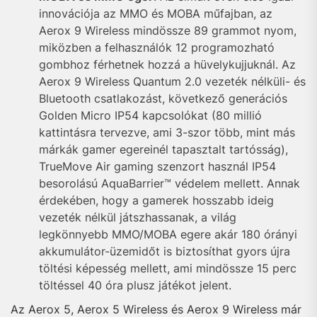
innovációja az MMO és MOBA műfajban, az
Aerox 9 Wireless mindössze 89 grammot nyom,
miközben a felhasználók 12 programozható
gombhoz férhetnek hozzá a hüvelykujjuknál. Az
Aerox 9 Wireless Quantum 2.0 vezeték nélküli- és
Bluetooth csatlakozást, következő generációs
Golden Micro IP54 kapcsolókat (80 millió
kattintásra tervezve, ami 3-szor több, mint más
márkák gamer egereinél tapasztalt tartósság),
TrueMove Air gaming szenzort használ IP54
besorolású AquaBarrier™ védelem mellett. Annak
érdekében, hogy a gamerek hosszabb ideig
vezeték nélkül játszhassanak, a világ
legkönnyebb MMO/MOBA egere akár 180 órányi
akkumulátor-üzemidőt is biztosíthat gyors újra
töltési képesség mellett, ami mindössze 15 perc
töltéssel 40 óra plusz játékot jelent.
Az Aerox 5, Aerox 5 Wireless és Aerox 9 Wireless már