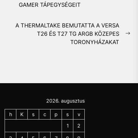
Previous
GAMER TÁPEGYSÉGEIT
post:
A THERMALTAKE BEMUTATTA A VERSA
T26 ÉS T27 TG ARGB KÖZEPES
Ne
TORONYHÁZAKAT
pos
2026. augusztus
h
K
s
c
p
s
v
1
2