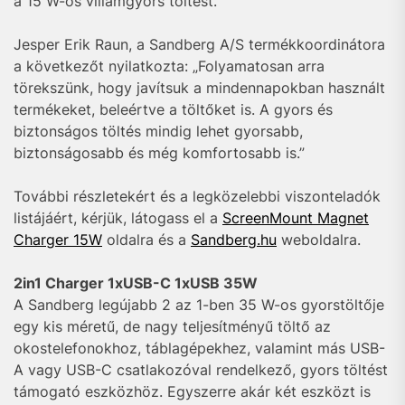
a 15 W-os villámgyors töltést.
Jesper Erik Raun, a Sandberg A/S termékkoordinátora
a következőt nyilatkozta: „Folyamatosan arra
törekszünk, hogy javítsuk a mindennapokban használt
termékeket, beleértve a töltőket is. A gyors és
biztonságos töltés mindig lehet gyorsabb,
biztonságosabb és még komfortosabb is.”
További részletekért és a legközelebbi viszonteladók
listájáért, kérjük, látogass el a
ScreenMount Magnet
Charger 15W
oldalra és a
Sandberg.hu
weboldalra.
2in1 Charger 1xUSB-C 1xUSB 35W
A Sandberg legújabb 2 az 1-ben 35 W-os gyorstöltője
egy kis méretű, de nagy teljesítményű töltő az
okostelefonokhoz, táblagépekhez, valamint más USB-
A vagy USB-C csatlakozóval rendelkező, gyors töltést
támogató eszközhöz. Egyszerre akár két eszközt is