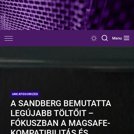
Skip
to
the
content
Menu
UNCATEGORIZED
A SANDBERG BEMUTATTA
LEGÚJABB TÖLTŐIT –
FÓKUSZBAN A MAGSAFE-
KOMPATIBILITÁS ÉS