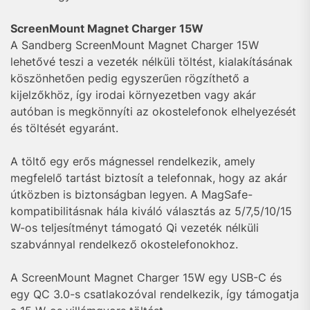
ScreenMount Magnet Charger 15W
A Sandberg ScreenMount Magnet Charger 15W
lehetővé teszi a vezeték nélküli töltést, kialakításának
köszönhetően pedig egyszerűen rögzíthető a
kijelzőkhöz, így irodai környezetben vagy akár
autóban is megkönnyíti az okostelefonok elhelyezését
és töltését egyaránt.
A töltő egy erős mágnessel rendelkezik, amely
megfelelő tartást biztosít a telefonnak, hogy az akár
útközben is biztonságban legyen. A MagSafe-
kompatibilitásnak hála kiváló választás az 5/7,5/10/15
W-os teljesítményt támogató Qi vezeték nélküli
szabvánnyal rendelkező okostelefonokhoz.
A ScreenMount Magnet Charger 15W egy USB-C és
egy QC 3.0-s csatlakozóval rendelkezik, így támogatja