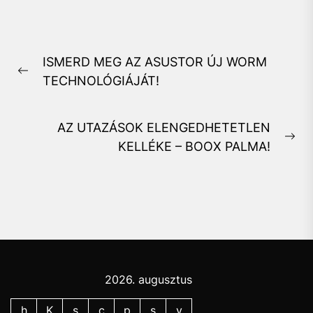
Bejegyzés
ISMERD MEG AZ ASUSTOR ÚJ WORM
navigáció
Previous
TECHNOLÓGIÁJÁT!
post:
AZ UTAZÁSOK ELENGEDHETETLEN
Ne
KELLÉKE – BOOX PALMA!
pos
2026. augusztus
h
K
s
c
p
s
v