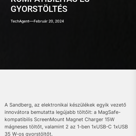
GYORSTÖLTÉS
TechAgent
Február 20, 2024
A Sandberg, az elektronikai készülékek egyik vezető
innovátora bemutatta legújabb töltőit: a MagSafe-
kompatibilis ScreenMount Magnet Charger 15W
mágneses töltőt, valamint 2 az 1-ben 1xUSB-C 1xUSB
35 W-os gyorstöltőt.