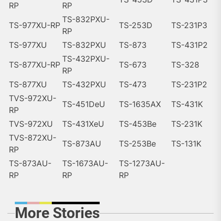
RP
RP
TS-832PXU-
TS-977XU-RP
TS-253D
TS-231P3
RP
TS-977XU
TS-832PXU
TS-873
TS-431P2
TS-432PXU-
TS-877XU-RP
TS-673
TS-328
RP
TS-877XU
TS-432PXU
TS-473
TS-231P2
TVS-972XU-
TS-451DeU
TS-1635AX
TS-431K
RP
TVS-972XU
TS-431XeU
TS-453Be
TS-231K
TVS-872XU-
TS-873AU
TS-253Be
TS-131K
RP
TS-873AU-
TS-1673AU-
TS-1273AU-
RP
RP
RP
More Stories