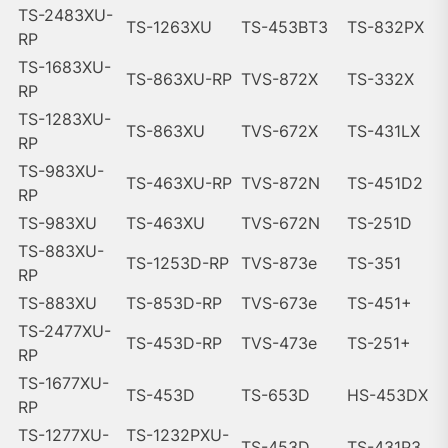
TS-2483XU-
TS-1263XU
TS-453BT3
TS-832PX
RP
TS-1683XU-
TS-863XU-RP
TVS-872X
TS-332X
RP
TS-1283XU-
TS-863XU
TVS-672X
TS-431LX
RP
TS-983XU-
TS-463XU-RP
TVS-872N
TS-451D2
RP
TS-983XU
TS-463XU
TVS-672N
TS-251D
TS-883XU-
TS-1253D-RP
TVS-873e
TS-351
RP
TS-883XU
TS-853D-RP
TVS-673e
TS-451+
TS-2477XU-
TS-453D-RP
TVS-473e
TS-251+
RP
TS-1677XU-
TS-453D
TS-653D
HS-453DX
RP
TS-1277XU-
TS-1232PXU-
TS-453D
TS-431P3