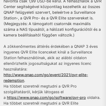
havonta csak 1,99 USD-be kerül. A felhasználók a QVR
Center segítségével központilag kezelhetik az összes
QNAP felügyeleti szervert, beleértve a Surveillance
Station-, a QVR Pro- és a QVR Elite szervereket is.
(Megjegyzés: A támogatott csatornák maximális
száma a NAS típusától, a hálózati konfigurációtól és a
kamera beállításaitól függően változik.)
A zökkenőmentes áttérés érdekében a QNAP 3 éves
ingyenes QVR Elite licenceket kínál a Surveillance
Station felhasználóinak, akik az alábbi oldalon
ellenőrizhetik jogosultságukat az ingyenes licenc
használatára:
http://www.qnap.com/go/event/2021/qvr-elite-
redemption
.
Ha többet szeretnél megtudni a QVR Pro
szolgáltatásról, kérjük látogass el
a
https://www.qnap.com/go/software/qvr-pro
oldalra.
Ha többet szeretnél megtudni a QVR Elite