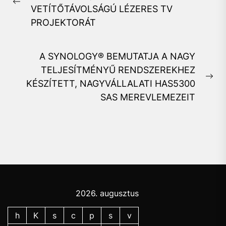
Previous
VETÍTŐTÁVOLSÁGÚ LÉZERES TV
post:
PROJEKTORÁT
A SYNOLOGY® BEMUTATJA A NAGY
TELJESÍTMÉNYŰ RENDSZEREKHEZ
Ne
KÉSZÍTETT, NAGYVÁLLALATI HAS5300
pos
SAS MEREVLEMEZEIT
2026. augusztus
h
K
s
c
p
s
v