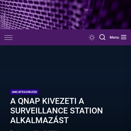
Skip
to
the
content
Menu
UNCATEGORIZED
A QNAP KIVEZETI A
SURVEILLANCE STATION
ALKALMAZÁST