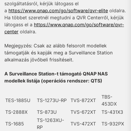
szolgáltatásról, kérjük látogass el
a
https://www.qnap.com/go/software/qvr-elite
oldalra.
Ha többet szeretnél megtudni a QVR Centerről, kérjük
látogass el a
https://www.qnap.com/go/software/qvr-
center
oldalra.
Megjegyzés: Csak az alább felsorolt modellek
támogatják és kapják meg a Surveillance Station
alkalmazás jövőbeli frissítéseit.
A Surveillance Station-t támogató QNAP NAS
modellek listája (operációs rendszer: QTS)
TBS-
TES-1885U
TS-1273U-RP
TVS-872XT
453DX
TS-2888X
TS-873U
TVS-672XT
TS-431X3
TS-1263XU-
TS-1685
TVS-472XT
TS-932PX
RP