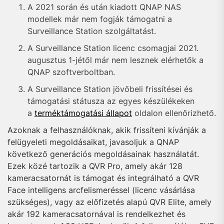
A 2021 során és után kiadott QNAP NAS
modellek már nem fogják támogatni a
Surveillance Station szolgáltatást.
A Surveillance Station licenc csomagjai 2021.
augusztus 1-jétől már nem lesznek elérhetők a
QNAP szoftverboltban.
A Surveillance Station jövőbeli frissítései és
támogatási státusza az egyes készülékeken
a
terméktámogatási állapot
oldalon ellenőrizhető.
Azoknak a felhasználóknak, akik frissíteni kívánják a
felügyeleti megoldásaikat, javasoljuk a QNAP
következő generációs megoldásainak használatát.
Ezek közé tartozik a QVR Pro, amely akár 128
kameracsatornát is támogat és integrálható a QVR
Face intelligens arcfelismeréssel (licenc vásárlása
szükséges), vagy az előfizetés alapú QVR Elite, amely
akár 192 kameracsatornával is rendelkezhet és