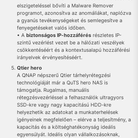
elszigeteléssel bővíti a Malware Remover
programot, azonosítva az anomáliákat, naplózva
a gyanús tevékenységeket és semlegesítve a
fenyegetéseket valós időben.
• A
biztonságos IP-hozzáférés
részletes IP-
szintű vezérlést vezet be a hálózati veszélyek
csökkentéséért és a kontextusalapú hozzáférési
irányelvek érvényesítéséért.
Qtier hero
A QNAP népszerű Qtier tárhelyrétegzési
technológiáját már a QuTS hero NAS is
támogatja. Rugalmas, manuális
rétegzésvezérléssel a felhasználók ultragyors
SSD-kre vagy nagy kapacitású HDD-kre
helyezhetik az adatokat a munkaterhelések
igényeinek megfelelően – elérve a teljesítmény, a
kapacitás és a költséghatékonyság ideális
egyensúlyát. Ideális olyan vállalkozásoknak,