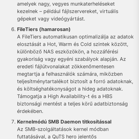
amelyek nagy, vegyes munkaterheléseket
kezelnek – például fájlszervereket, virtuális
gépeket vagy videógyártást.
FileTiers (hamarosan)
A FileTiers automatikusan optimalizálja az adatok
elosztását a Hot, Warm és Cold szintek között,
különböző NAS eszközökön, a hozzáférési
gyakoriság vagy egyéni szabályok alapján. Az
eredeti fájlútvonalakat zökkenőmentesen
megtartja a felhasználók számára, miközben
teljesítménytartalékot biztosít a forró adatoknak,
és költséghatékonyságot a hideg adatoknak.
Támogatja a High Availability-t és a HBS
biztonsági mentést a teljes körű adatbiztonság
érdekében.
Kernelmódú SMB Daemon titkosítással
Az SMB-szolgáltatások kernel módban
futtatásával, a QuTS hero jelentős