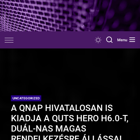
Skip
to
the
content
Menu
UNCATEGORIZED
A QNAP HIVATALOSAN IS
KIADJA A QUTS HERO H6.0-T,
DUÁL-NAS MAGAS
RENDELKEZÉSRE ÁLLÁSSAL,