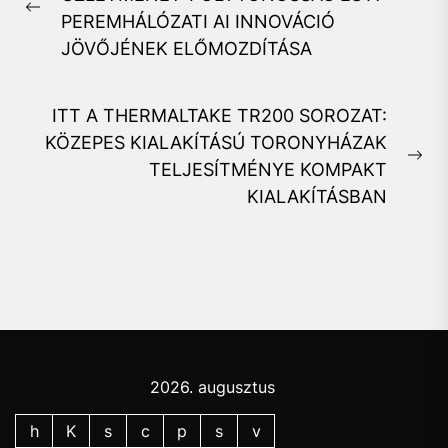
Previous
PEREMHÁLÓZATI AI INNOVÁCIÓ
post:
JÖVŐJÉNEK ELŐMOZDÍTÁSA
ITT A THERMALTAKE TR200 SOROZAT:
KÖZEPES KIALAKÍTÁSÚ TORONYHÁZAK
Ne
TELJESÍTMÉNYE KOMPAKT
pos
KIALAKÍTÁSBAN
2026. augusztus
h
K
s
c
p
s
v