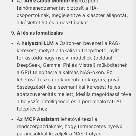
Az
AmizCloud Monitoring
központi
felhőmenedzsmentet biztosít a HA-
csoportoknak, megjelenítve a klaszter állapotát,
a késleltetést és a riasztásokat.
AI és automatizálás
A
helyszíni LLM
a Qsirch-en bevezeti a RAG-
keresést, melyet a lokálisan telepíthető, nyílt
forráskódú nagy nyelvi modellek (például
DeepSeek, Gemma, Phi és Mistral) működtetnek
a GPU telepítésre alkalmas NAS-okon. Ez
lehetővé teszi a dokumentumok gyors, privát
összegzését és a szemantikai keresést teljes
adatszuverenitás mellett, ideális megoldássá téve
a helyszíni intelligencia és a peremhálózati AI
felépítéséhez.
Az
MCP Assistant
lehetővé teszi a
rendszergazdáknak, hogy természetes nyelvű
parancsokkal kezeljék a NAS-t olyan