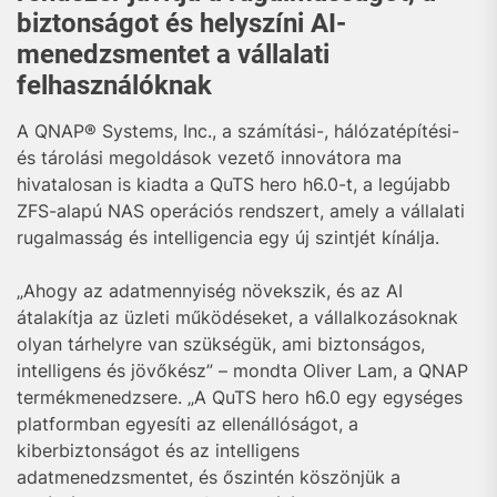
biztonságot és helyszíni AI-
menedzsmentet a vállalati
felhasználóknak
A QNAP® Systems, Inc., a számítási-, hálózatépítési-
és tárolási megoldások vezető innovátora ma
hivatalosan is kiadta a QuTS hero h6.0-t, a legújabb
ZFS-alapú NAS operációs rendszert, amely a vállalati
rugalmasság és intelligencia egy új szintjét kínálja.
„Ahogy az adatmennyiség növekszik, és az AI
átalakítja az üzleti működéseket, a vállalkozásoknak
olyan tárhelyre van szükségük, ami biztonságos,
intelligens és jövőkész” – mondta Oliver Lam, a QNAP
termékmenedzsere. „A QuTS hero h6.0 egy egységes
platformban egyesíti az ellenállóságot, a
kiberbiztonságot és az intelligens
adatmenedzsmentet, és őszintén köszönjük a