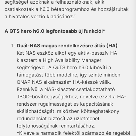
segítséget azoknak a felhasználóknak, akik
csatlakoztak a h6.0 bétaprogramhoz és hozzájárultak
a hivatalos verzió kiadásához.”
A QTS hero h6.0 legfontosabb új funkciói
*
Duál-NAS magas rendelkezésre állás (HA)
Két NAS eszköz alkot egy aktív-passzív HA
klasztert a High Availability Manager
segítségével. A QuTS hero h6.0 kibővíti a
támogatást több modellre, így szinte minden
QNAP NAS alkalmazás* HA-késszé válik.
Ezenkívül a NAS-klaszter csatlakoztatható
JBOD-bővítőegységekhez, növelve ezzel a HA-
rendszer rugalmasságát és kapacitásának
skálázhatóságát, miközben költséghatékony
redundanciát biztosít az üzletmenet
folytonosságának fenntartásához.
*Kivéve a harmadik felektől származó és régebbi