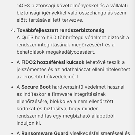
140-3 biztonsági követelményekkel és a vállalati
biztonsági igényekkel való összehangolás szem
előtt tartásával lett tervezve.
Továbbfejlesztett rendszerbiztonság
A QuTS hero h6.0 többrétegű védelmet biztosít a
rendszer integritásának megőrzéséért és a
behatolások megakadályozásáért.
A
FIDO2 hozzáférési kulcsok
lehetővé teszik a
jelszómentes és az adathalászat elleni hitelesítést
az erősebb fiókvédelemért.
A
Secure Boot
hardverszintű védelmet használ
az indításkor a firmware integritásának
ellenőrzésére, blokkolva a nem ellenőrzött
kódokat és biztosítva, hogy minden
rendszerindítás egy megbízható állapotból
induljon ki.
A
Ransomware Guard
viselkedésfelismeréssel és