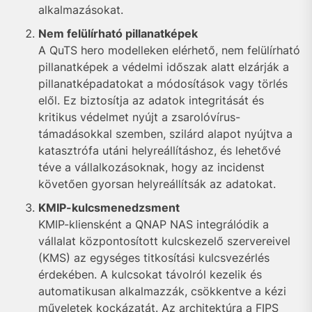
alkalmazásokat.
Nem felülírható pillanatképek
A QuTS hero modelleken elérhető, nem felülírható
pillanatképek a védelmi időszak alatt elzárják a
pillanatképadatokat a módosítások vagy törlés
elől. Ez biztosítja az adatok integritását és
kritikus védelmet nyújt a zsarolóvírus-
támadásokkal szemben, szilárd alapot nyújtva a
katasztrófa utáni helyreállításhoz, és lehetővé
téve a vállalkozásoknak, hogy az incidenst
követően gyorsan helyreállítsák az adatokat.
KMIP-kulcsmenedzsment
KMIP-kliensként a QNAP NAS integrálódik a
vállalat központosított kulcskezelő szervereivel
(KMS) az egységes titkosítási kulcsvezérlés
érdekében. A kulcsokat távolról kezelik és
automatikusan alkalmazzák, csökkentve a kézi
műveletek kockázatát. Az architektúra a FIPS