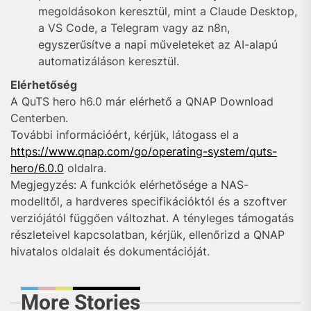
megoldásokon keresztül, mint a Claude Desktop,
a VS Code, a Telegram vagy az n8n,
egyszerűsítve a napi műveleteket az AI-alapú
automatizáláson keresztül.
Elérhetőség
A QuTS hero h6.0 már elérhető a QNAP Download
Centerben.
További információért, kérjük, látogass el a
https://www.qnap.com/go/operating-system/quts-
hero/6.0.0
oldalra.
Megjegyzés: A funkciók elérhetősége a NAS-
modelltől, a hardveres specifikációktól és a szoftver
verziójától függően változhat. A tényleges támogatás
részleteivel kapcsolatban, kérjük, ellenőrizd a QNAP
hivatalos oldalait és dokumentációját.
More Stories