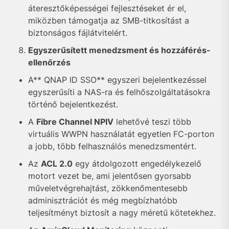
áteresztőképességei fejlesztéseket ér el,
miközben támogatja az SMB-titkosítást a
biztonságos fájlátvitelért.
Egyszerűsített menedzsment és hozzáférés-
ellenőrzés
A** QNAP ID SSO** egyszeri bejelentkezéssel
egyszerűsíti a NAS-ra és felhőszolgáltatásokra
történő bejelentkezést.
A
Fibre Channel NPIV
lehetővé teszi több
virtuális WWPN használatát egyetlen FC-porton
a jobb, több felhasználós menedzsmentért.
Az
ACL 2.0
egy átdolgozott engedélykezelő
motort vezet be, ami jelentősen gyorsabb
műveletvégrehajtást, zökkenőmentesebb
adminisztrációt és még megbízhatóbb
teljesítményt biztosít a nagy méretű kötetekhez.