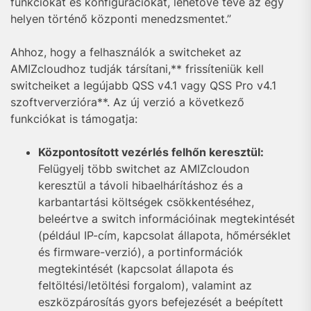
funkciókat és konfigurációkat, lehetővé téve az egy
helyen történő központi menedzsmentet.”
Ahhoz, hogy a felhasználók a switcheket az
AMIZcloudhoz tudják társítani,** frissíteniük kell
switcheiket a legújabb QSS v4.1 vagy QSS Pro v4.1
szoftververzióra**. Az új verzió a következő
funkciókat is támogatja:
Központosított vezérlés felhőn keresztül:
Felügyelj több switchet az AMIZcloudon
keresztül a távoli hibaelhárításhoz és a
karbantartási költségek csökkentéséhez,
beleértve a switch információinak megtekintését
(például IP-cím, kapcsolat állapota, hőmérséklet
és firmware-verzió), a portinformációk
megtekintését (kapcsolat állapota és
feltöltési/letöltési forgalom), valamint az
eszközpárosítás gyors befejezését a beépített