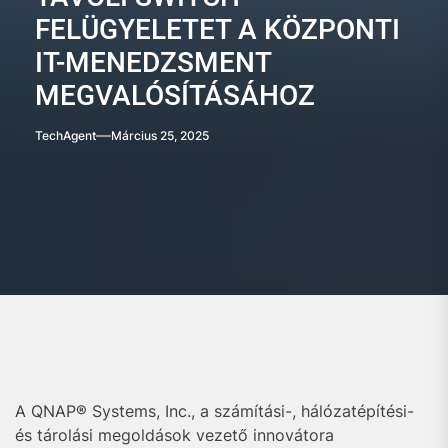
FELÜGYELETET A KÖZPONTI
IT-MENEDZSMENT
MEGVALÓSÍTÁSÁHOZ
TechAgent
Március 25, 2025
A QNAP® Systems, Inc., a számítási-, hálózatépítési-
és tárolási megoldások vezető innovátora