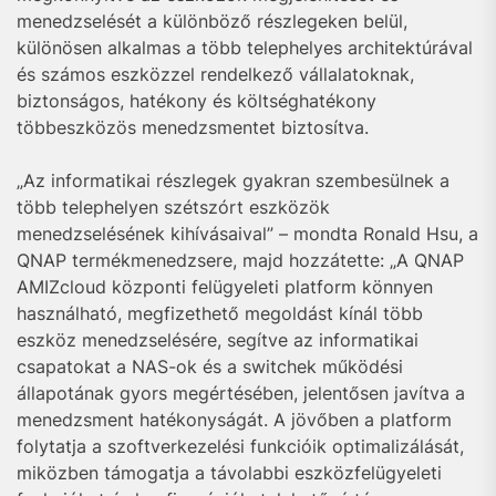
menedzselését a különböző részlegeken belül,
különösen alkalmas a több telephelyes architektúrával
és számos eszközzel rendelkező vállalatoknak,
biztonságos, hatékony és költséghatékony
többeszközös menedzsmentet biztosítva.
„Az informatikai részlegek gyakran szembesülnek a
több telephelyen szétszórt eszközök
menedzselésének kihívásaival” – mondta Ronald Hsu, a
QNAP termékmenedzsere, majd hozzátette: „A QNAP
AMIZcloud központi felügyeleti platform könnyen
használható, megfizethető megoldást kínál több
eszköz menedzselésére, segítve az informatikai
csapatokat a NAS-ok és a switchek működési
állapotának gyors megértésében, jelentősen javítva a
menedzsment hatékonyságát. A jövőben a platform
folytatja a szoftverkezelési funkcióik optimalizálását,
miközben támogatja a távolabbi eszközfelügyeleti