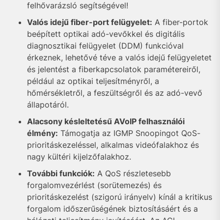
felhővarázsló segítségével!
Valós idejű fiber-port felügyelet:
A fiber-portok
beépített optikai adó-vevőkkel és digitális
diagnosztikai felügyelet (DDM) funkcióval
érkeznek, lehetővé téve a valós idejű felügyeletet
és jelentést a fiberkapcsolatok paramétereiről,
például az optikai teljesítményről, a
hőmérsékletről, a feszültségről és az adó-vevő
állapotáról.
Alacsony késleltetésű AVoIP felhasználói
élmény:
Támogatja az IGMP Snoopingot QoS-
prioritáskezeléssel, alkalmas videófalakhoz és
nagy kültéri kijelzőfalakhoz.
További funkciók:
A QoS részletesebb
forgalomvezérlést (sorütemezés) és
prioritáskezelést (szigorú irányelv) kínál a kritikus
forgalom időszerűségének biztosításáért és a