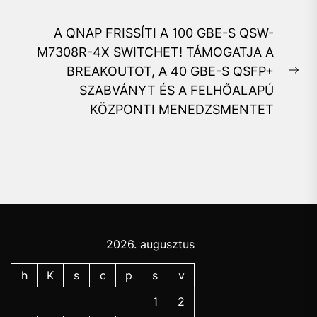
post:
A QNAP FRISSÍTI A 100 GBE-S QSW-
M7308R-4X SWITCHET! TÁMOGATJA A
BREAKOUTOT, A 40 GBE-S QSFP+
Ne
SZABVÁNYT ÉS A FELHŐALAPÚ
pos
KÖZPONTI MENEDZSMENTET
2026. augusztus
h
K
s
c
p
s
v
1
2