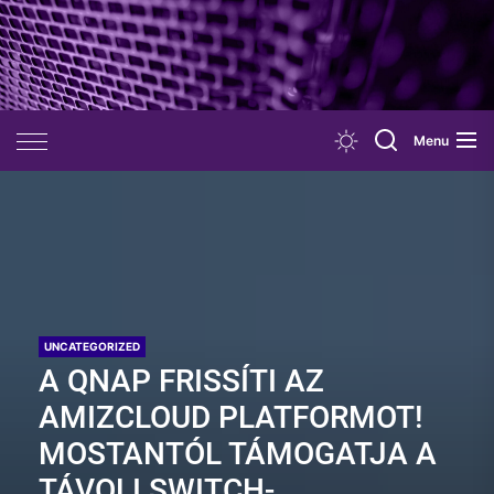
Skip
to
the
content
Menu
UNCATEGORIZED
A QNAP FRISSÍTI AZ
AMIZCLOUD PLATFORMOT!
MOSTANTÓL TÁMOGATJA A
TÁVOLI SWITCH-