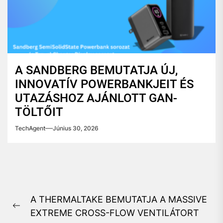
A SANDBERG BEMUTATJA ÚJ,
INNOVATÍV POWERBANKJEIT ÉS
UTAZÁSHOZ AJÁNLOTT GAN-
TÖLTŐIT
TechAgent
Június 30, 2026
Bejegyzés
A THERMALTAKE BEMUTATJA A MASSIVE
navigáció
Previous
EXTREME CROSS-FLOW VENTILÁTORT