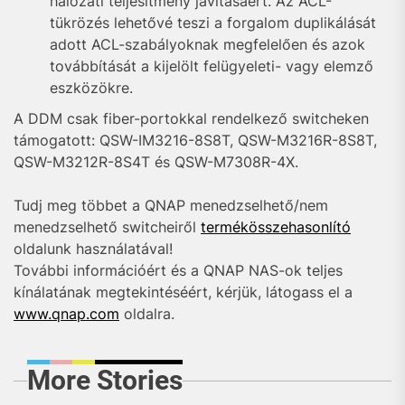
hálózati teljesítmény javításáért. Az ACL-
tükrözés lehetővé teszi a forgalom duplikálását
adott ACL-szabályoknak megfelelően és azok
továbbítását a kijelölt felügyeleti- vagy elemző
eszközökre.
A DDM csak fiber-portokkal rendelkező switcheken
támogatott: QSW-IM3216-8S8T, QSW-M3216R-8S8T,
QSW-M3212R-8S4T és QSW-M7308R-4X.
Tudj meg többet a QNAP menedzselhető/nem
menedzselhető switcheiről
termékösszehasonlító
oldalunk használatával!
További információért és a QNAP NAS-ok teljes
kínálatának megtekintéséért, kérjük, látogass el a
www.qnap.com
oldalra.
More Stories