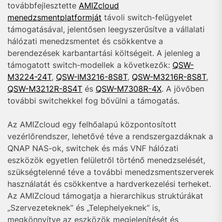
továbbfejlesztette
AMIZcloud
menedzsmentplatformját
távoli switch-felügyelet
támogatásával, jelentősen leegyszerűsítve a vállalati
hálózati menedzsmentet és csökkentve a
berendezések karbantartási költségeit. A jelenleg a
támogatott switch-modellek a következők:
QSW-
M3224-24T
,
QSW-IM3216-8S8T
,
QSW-M3216R-8S8T
,
QSW-M3212R-8S4T
és
QSW-M7308R-4X
. A jövőben
további switchekkel fog bővülni a támogatás.
Az AMIZcloud egy felhőalapú központosított
vezérlőrendszer, lehetővé téve a rendszergazdáknak a
QNAP NAS-ok, switchek és más VNF hálózati
eszközök egyetlen felületről történő menedzselését,
szükségtelenné téve a további menedzsmentszerverek
használatát és csökkentve a hardverkezelési terheket.
Az AMIZcloud támogatja a hierarchikus struktúrákat
„Szervezeteknek” és „Telephelyeknek” is,
megkönnyítve az eszközök megjelenítését és