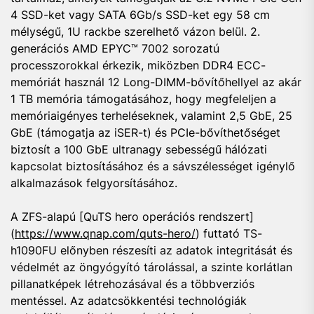
4 SSD-ket vagy SATA 6Gb/s SSD-ket egy 58 cm
mélységű, 1U rackbe szerelhető vázon belül. 2.
generációs AMD EPYC™ 7002 sorozatú
processzorokkal érkezik, miközben DDR4 ECC-
memóriát használ 12 Long-DIMM-bővítőhellyel az akár
1 TB memória támogatásához, hogy megfeleljen a
memóriaigényes terheléseknek, valamint 2,5 GbE, 25
GbE (támogatja az iSER-t) és PCIe-bővíthetőséget
biztosít a 100 GbE ultranagy sebességű hálózati
kapcsolat biztosításához és a sávszélességet igénylő
alkalmazások felgyorsításához.
A ZFS-alapú [QuTS hero operációs rendszert]
(
https://www.qnap.com/quts-hero/
) futtató TS-
h1090FU előnyben részesíti az adatok integritását és
védelmét az öngyógyító tárolással, a szinte korlátlan
pillanatképek létrehozásával és a többverziós
mentéssel. Az adatcsökkentési technológiák