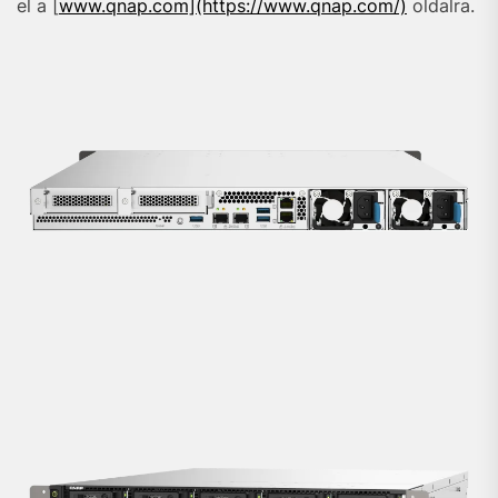
el a [
www.qnap.com](https://www.qnap.com/)
oldalra.