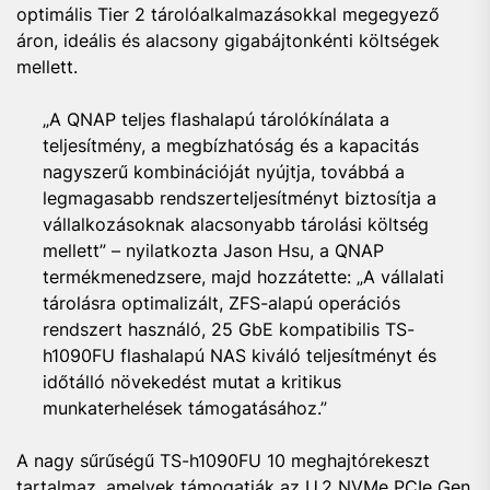
optimális Tier 2 tárolóalkalmazásokkal megegyező
áron, ideális és alacsony gigabájtonkénti költségek
mellett.
„A QNAP teljes flashalapú tárolókínálata a
teljesítmény, a megbízhatóság és a kapacitás
nagyszerű kombinációját nyújtja, továbbá a
legmagasabb rendszerteljesítményt biztosítja a
vállalkozásoknak alacsonyabb tárolási költség
mellett” – nyilatkozta Jason Hsu, a QNAP
termékmenedzsere, majd hozzátette: „A vállalati
tárolásra optimalizált, ZFS-alapú operációs
rendszert használó, 25 GbE kompatibilis TS-
h1090FU flashalapú NAS kiváló teljesítményt és
időtálló növekedést mutat a kritikus
munkaterhelések támogatásához.”
A nagy sűrűségű TS-h1090FU 10 meghajtórekeszt
tartalmaz, amelyek támogatják az U.2 NVMe PCIe Gen