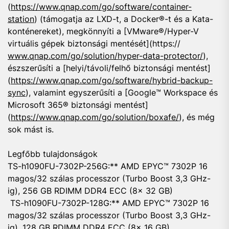
(
https://www.qnap.com/go/software/container-
station
) (támogatja az LXD-t, a Docker®-t és a Kata-
konténereket), megkönnyíti a [VMware®/Hyper-V
virtuális gépek biztonsági mentését](https://
www.qnap.com/go/solution/hyper-data-protector/
),
észszerűsíti a [helyi/távoli/felhő biztonsági mentést]
(
https://www.qnap.com/go/software/hybrid-backup-
sync
), valamint egyszerűsíti a [Google™ Workspace és
Microsoft 365® biztonsági mentést]
(
https://www.qnap.com/go/solution/boxafe/
), és még
sok mást is.
Legfőbb tulajdonságok
TS-h1090FU-7302P-256G:** AMD EPYC™ 7302P 16
magos/32 szálas processzor (Turbo Boost 3,3 GHz-
ig), 256 GB RDIMM DDR4 ECC (8x 32 GB)
TS-h1090FU-7302P-128G:** AMD EPYC™ 7302P 16
magos/32 szálas processzor (Turbo Boost 3,3 GHz-
ig), 128 GB RDIMM DDR4 ECC (8x 16 GB)