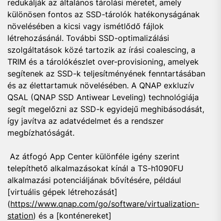
redukálják az általános tárolási méretet, amely
különösen fontos az SSD-tárolók hatékonyságának
növelésében a kicsi vagy ismétlődő fájlok
létrehozásánál. További SSD-optimalizálási
szolgáltatások közé tartozik az írási coalescing, a
TRIM és a tárolókészlet over-provisioning, amelyek
segítenek az SSD-k teljesítményének fenntartásában
és az élettartamuk növelésében. A QNAP exkluzív
QSAL (QNAP SSD Antiwear Leveling) technológiája
segít megelőzni az SSD-k egyidejű meghibásodását,
így javítva az adatvédelmet és a rendszer
megbízhatóságát.
Az átfogó App Center különféle igény szerint
telepíthető alkalmazásokat kínál a TS-h1090FU
alkalmazási potenciáljának bővítésére, például
[virtuális gépek létrehozását]
(
https://www.qnap.com/go/software/virtualization-
station
) és a [konténereket]