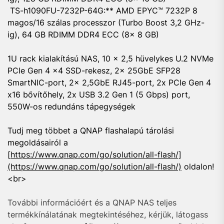
TS-h1090FU-7232P-64G:** AMD EPYC™ 7232P 8
magos/16 szálas processzor (Turbo Boost 3,2 GHz-
ig), 64 GB RDIMM DDR4 ECC (8x 8 GB)
1U rack kialakítású NAS, 10 x 2,5 hüvelykes U.2 NVMe
PCIe Gen 4 x4 SSD-rekesz, 2x 25GbE SFP28
SmartNIC-port, 2x 2,5GbE RJ45-port, 2x PCIe Gen 4
x16 bővítőhely, 2x USB 3.2 Gen 1 (5 Gbps) port,
550W-os redundáns tápegységek
Tudj meg többet a QNAP flashalapú tárolási
megoldásairól a
[
https://www.qnap.com/go/solution/all-flash/]
(https://www.qnap.com/go/solution/all-flash/)
oldalon!
<br>
További információért és a QNAP NAS teljes
termékkínálatának megtekintéséhez, kérjük, látogass