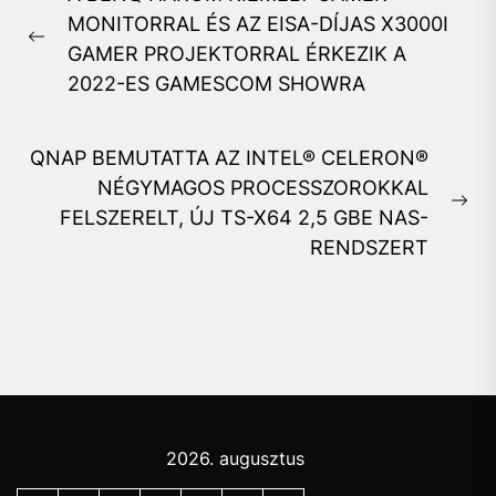
navigáció
MONITORRAL ÉS AZ EISA-DÍJAS X3000I
Previous
GAMER PROJEKTORRAL ÉRKEZIK A
post:
2022-ES GAMESCOM SHOWRA
QNAP BEMUTATTA AZ INTEL® CELERON®
NÉGYMAGOS PROCESSZOROKKAL
Ne
FELSZERELT, ÚJ TS-X64 2,5 GBE NAS-
pos
RENDSZERT
2026. augusztus