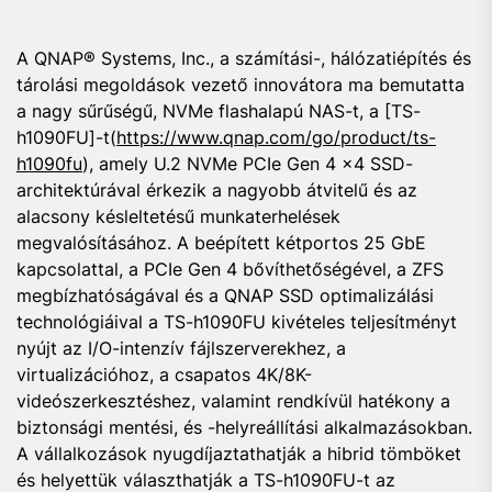
A QNAP® Systems, Inc., a számítási-, hálózatiépítés és
tárolási megoldások vezető innovátora ma bemutatta
a nagy sűrűségű, NVMe flashalapú NAS-t, a [TS-
h1090FU]-t(
https://www.qnap.com/go/product/ts-
h1090fu
), amely U.2 NVMe PCIe Gen 4 x4 SSD-
architektúrával érkezik a nagyobb átvitelű és az
alacsony késleltetésű munkaterhelések
megvalósításához. A beépített kétportos 25 GbE
kapcsolattal, a PCIe Gen 4 bővíthetőségével, a ZFS
megbízhatóságával és a QNAP SSD optimalizálási
technológiáival a TS-h1090FU kivételes teljesítményt
nyújt az I/O-intenzív fájlszerverekhez, a
virtualizációhoz, a csapatos 4K/8K-
videószerkesztéshez, valamint rendkívül hatékony a
biztonsági mentési, és -helyreállítási alkalmazásokban.
A vállalkozások nyugdíjaztathatják a hibrid tömböket
és helyettük választhatják a TS-h1090FU-t az