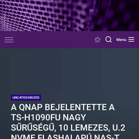
Skip
to
the
content
Menu
UNCATEGORIZED
A QNAP BEJELENTETTE A
TS-H1090FU NAGY
SŰRŰSÉGŰ, 10 LEMEZES, U.2
NVME FLASHALAPÚ NAS-T,