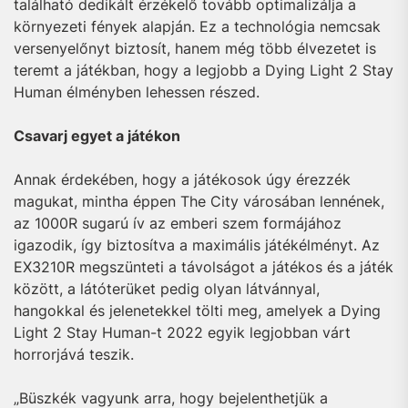
található dedikált érzékelő tovább optimalizálja a
környezeti fények alapján. Ez a technológia nemcsak
versenyelőnyt biztosít, hanem még több élvezetet is
teremt a játékban, hogy a legjobb a Dying Light 2 Stay
Human élményben lehessen részed.
Csavarj egyet a játékon
Annak érdekében, hogy a játékosok úgy érezzék
magukat, mintha éppen The City városában lennének,
az 1000R sugarú ív az emberi szem formájához
igazodik, így biztosítva a maximális játékélményt. Az
EX3210R megszünteti a távolságot a játékos és a játék
között, a látóterüket pedig olyan látvánnyal,
hangokkal és jelenetekkel tölti meg, amelyek a Dying
Light 2 Stay Human-t 2022 egyik legjobban várt
horrorjává teszik.
„Büszkék vagyunk arra, hogy bejelenthetjük a