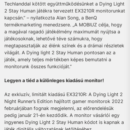
Techlanddal kötött együttműködésünket a Dying Light
2 Stay Human játékra tervezett EX3210R monitorunkat
kapcsán.” – nyilatkozta Alan Song, a BenQ
termékmarketing menedzsere. „A MOBIUZ célja, hogy
a magával ragadó játékélmény maximumát nyújtsa a
játékosoknak, lehetővé téve számukra, hogy
megtapasztalják az élénk színek és a drámai részletek
világát. A Dying light 2 Stay Human pontosan az a
játék, amely teljes mértékben képes bemutatni a
monitorunk összes funkcióját.”
Legyen a tiéd a különleges kiadású monitor!
Az exkluzív, limitált kiadású EX3210R: A Dying Light 2
Night Runner’s Edition hajlított gamer monitorok 2022
februárjában fognak megjelenni, az előrendelésük
pedig január 21-én kezdődik. A monitor vásárlói egy
ingyenes Dying Light 2 Stay Human kódot is kapnak a
játék digitális változatának letöltéséhez.