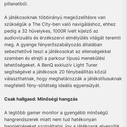
pillanatból.
A játékosoknak többirányú megközelítésre van
szükségük a The City-ben való navigáláshoz, ehhez
pedig a 32 hüvelykes, 1000R ívelt kijelző az
audiovizuális és érzékszervi elmélyülés világát teremti
meg. A gyenge fényerőszabályozás általában
sebezhetővé teszi a játékosokat az ellenségekkel
szemben és elrejti a parkour típusú menekülési
lehetőségeket. A BenQ exkluzív Light Tuner
segítségével a játékosok 20 fénybeállítás közül
választhatnak, hogy meghatározzák a játékstílusuknak
megfelelő fény-sötétség ideális egyensúlyát.
Csak hallgasd: Minőségi hangzás
A legtöbb gamer monitor a gyengébb minőségű
hangrendszerek miatt nem tud hatékonyan
hangjelzéseket szolgáltatni, így a játékosok elveszítik