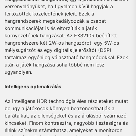
versenyelőnyüket, ha figyelmen kívül hagyják a
fertőzöttek közeledtének jeleit. Ezek a
hangrendszerek megakadályozzák a csapat
kommunikációját is és eltorzítják a játék
környezetének hangzását. Az EX3210R beépített
hangrendszere két 2W-os hangszórót, egy 5W-os
mélysugárzót és egy digitális jelerősítőt (DSP)
tartalmaz egyénileg választható hangmódokkal. Ezek
után a játék hangzása soha többé nem lesz
ugyanolyan.
Intelligens optimalizálás
Az intelligens HDR technológia éles részleteket mutat
be, így a játékosok könnyen beazonosíthatják a
barátaikat, az ellenségeket és az árulásból származó
kincseket. Finom kontrasztra, nagyobb tisztaságra és
élénk színekre számíthatsz, amelyeket a monitoron