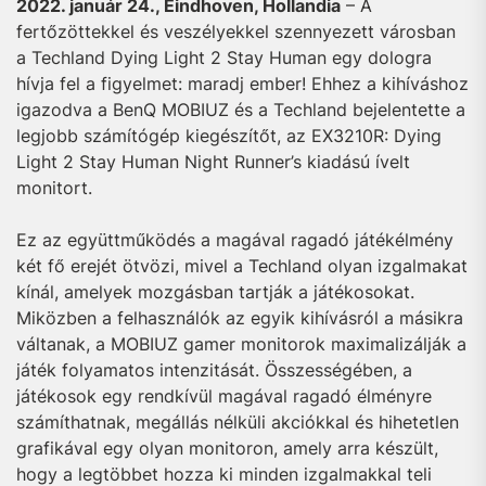
2022. január 24., Eindhoven, Hollandia
– A
fertőzöttekkel és veszélyekkel szennyezett városban
a Techland Dying Light 2 Stay Human egy dologra
hívja fel a figyelmet: maradj ember! Ehhez a kihíváshoz
igazodva a BenQ MOBIUZ és a Techland bejelentette a
legjobb számítógép kiegészítőt, az EX3210R: Dying
Light 2 Stay Human Night Runner’s kiadású ívelt
monitort.
Ez az együttműködés a magával ragadó játékélmény
két fő erejét ötvözi, mivel a Techland olyan izgalmakat
kínál, amelyek mozgásban tartják a játékosokat.
Miközben a felhasználók az egyik kihívásról a másikra
váltanak, a MOBIUZ gamer monitorok maximalizálják a
játék folyamatos intenzitását. Összességében, a
játékosok egy rendkívül magával ragadó élményre
számíthatnak, megállás nélküli akciókkal és hihetetlen
grafikával egy olyan monitoron, amely arra készült,
hogy a legtöbbet hozza ki minden izgalmakkal teli