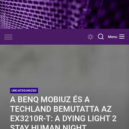
Skip
to
the
content
Menu
UNCATEGORIZED
A BENQ MOBIUZ ÉS A
TECHLAND BEMUTATTA AZ
EX3210R-T: A DYING LIGHT 2
STAY HUMAN NIGHT