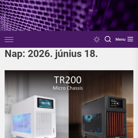
Skip
to
the
content
Menu
Nap:
2026. június 18.