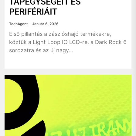
TÁPEGYSÉGEIT ÉS
PERIFÉRIÁIT
TechAgent
Január 6, 2026
Első pillantás a zászlóshajó termékekre,
köztük a Light Loop IO LCD-re, a Dark Rock 6
sorozatra és az új nagy...