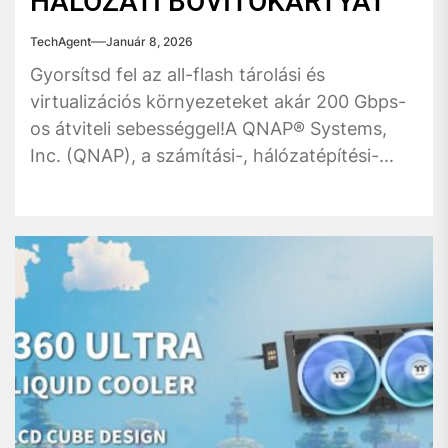
HÁLÓZATI BŐVÍTŐKÁRTYÁT
TechAgent
Január 8, 2026
Gyorsítsd fel az all-flash tárolási és
virtualizációs környezeteket akár 200 Gbps-
os átviteli sebességgel!A QNAP® Systems,
Inc. (QNAP), a számítási-, hálózatépítési-...