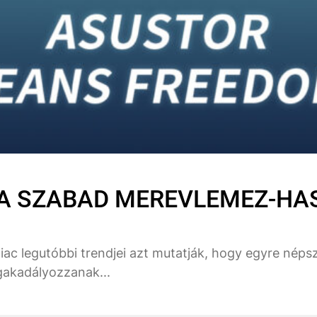
 A SZABAD MEREVLEMEZ-HA
piac legutóbbi trendjei azt mutatják, hogy egyre né
gakadályozzanak...