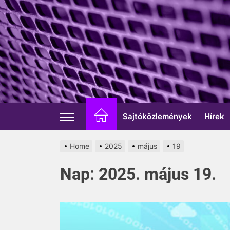
Skip
to
the
content
Sajtóközlemények
Hírek
Home
2025
május
19
Nap:
2025. május 19.