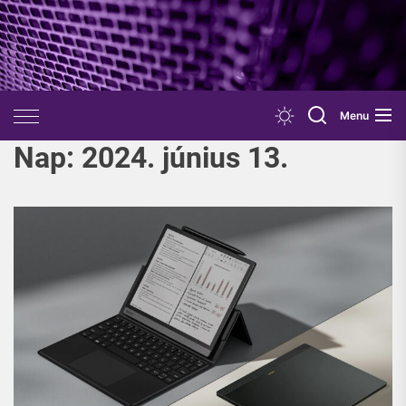
Skip
to
the
content
Menu
Nap:
2024. június 13.