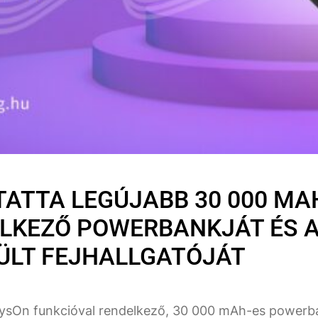
ATTA LEGÚJABB 30 000 MA
LKEZŐ POWERBANKJÁT ÉS A
ÜLT FEJHALLGATÓJÁT
ysOn funkcióval rendelkező, 30 000 mAh-es powerban