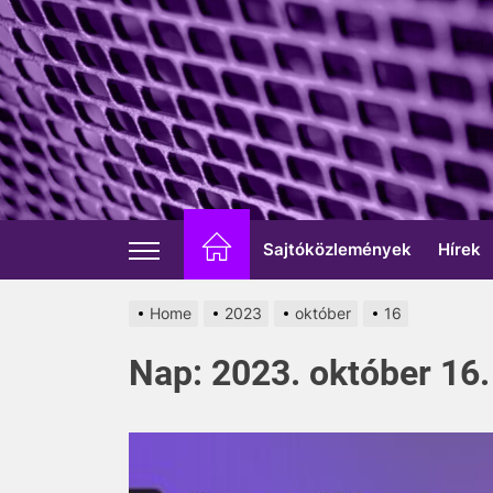
Skip
to
the
content
Sajtóközlemények
Hírek
Home
2023
október
16
Nap:
2023. október 16.