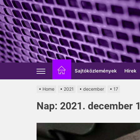
Skip
to
the
content
Sajtóközlemények
Hírek
Home
2021
december
17
Nap:
2021. december 1