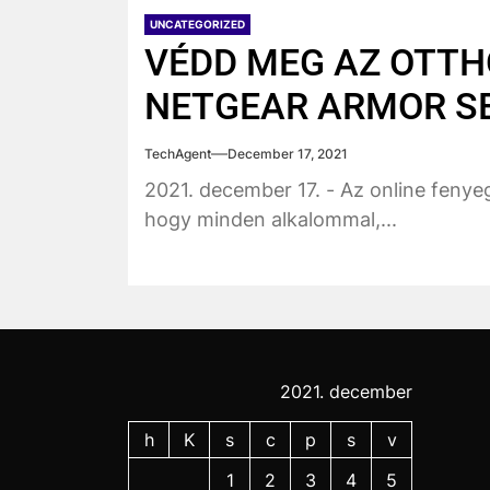
UNCATEGORIZED
VÉDD MEG AZ OTTH
NETGEAR ARMOR SE
TechAgent
December 17, 2021
2021. december 17. - Az online fenye
hogy minden alkalommal,...
2021. december
h
K
s
c
p
s
v
1
2
3
4
5