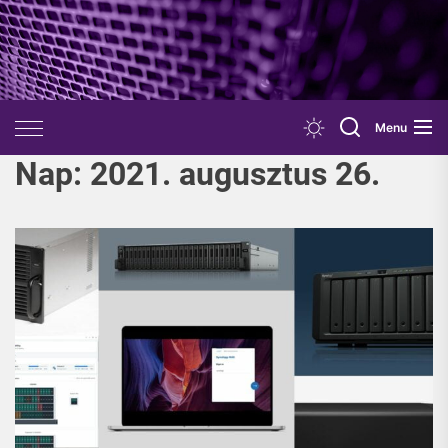
Skip
to
the
content
Menu
Nap:
2021. augusztus 26.