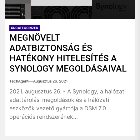
UNCATEGORIZED
MEGNÖVELT
ADATBIZTONSÁG ÉS
HATÉKONY HITELESÍTÉS A
SYNOLOGY MEGOLDÁSAIVAL
TechAgent
Augusztus 26, 2021
2021. augusztus 26. - A Synology, a hálózati
adattárolási megoldások és a hálózati
eszközök vezető gyártója a DSM 7.0
operációs rendszerének...