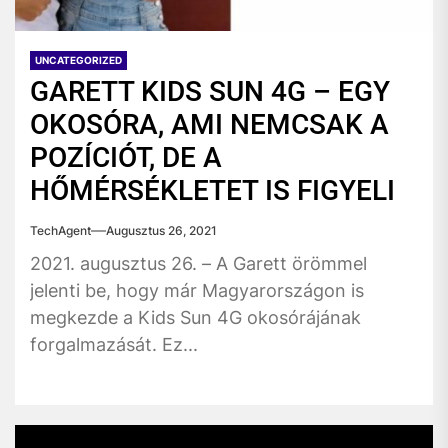
UNCATEGORIZED
GARETT KIDS SUN 4G – EGY
OKOSÓRA, AMI NEMCSAK A
POZÍCIÓT, DE A
HŐMÉRSÉKLETET IS FIGYELI
TechAgent
Augusztus 26, 2021
2021. augusztus 26. – A Garett örömmel
jelenti be, hogy már Magyarországon is
megkezde a Kids Sun 4G okosórájának
forgalmazását. Ez...